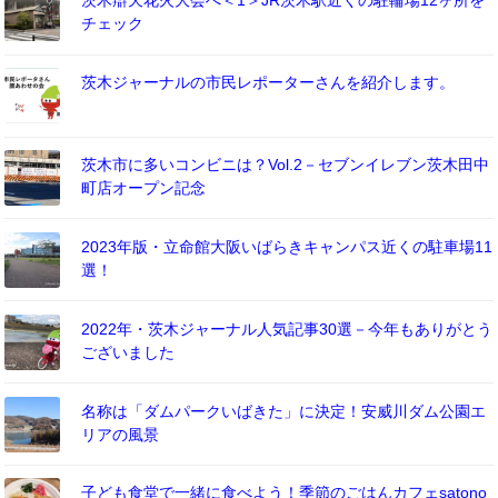
茨木辯天花火大会へ＜1＞JR茨木駅近くの駐輪場12ヶ所を
チェック
茨木ジャーナルの市民レポーターさんを紹介します。
茨木市に多いコンビニは？Vol.2－セブンイレブン茨木田中
町店オープン記念
2023年版・立命館大阪いばらきキャンパス近くの駐車場11
選！
2022年・茨木ジャーナル人気記事30選－今年もありがとう
ございました
名称は「ダムパークいばきた」に決定！安威川ダム公園エ
リアの風景
子ども食堂で一緒に食べよう！季節のごはんカフェsatono