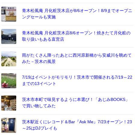
青木松風庵 月化粧茨木店が8/6オープン！8/9までオープニ
ングセールも実施
青木松風庵 月化粧茨木店8/6オープン！焼きたて月化粧の
取り扱いもある直営店
雨がたくさん降ったあとに西河原新橋から安威川を眺めて
みた－茨木の風景
7/19はイベントがモリモリ！茨木市で開催される7/19～22
までの13イベント
茨木市本町で味見するように本選び！「あじみBOOKS」
で買い物してみた
茨木駅近くにレコード＆Bar『Ask Me』7/23オープン！23
～25はDJプレイも