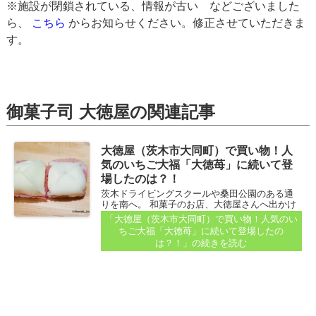
※施設が閉鎖されている、情報が古い などございました
ら、
こちら
からお知らせください。修正させていただきま
す。
御菓子司 大徳屋の関連記事
大徳屋（茨木市大同町）で買い物！人
気のいちご大福「大徳苺」に続いて登
場したのは？！
茨木ドライビングスクールや桑田公園のある通
りを南へ。 和菓子のお店、大徳屋さんへ出かけ
ました。 大徳屋さんは、JR茨木駅の西・済生会
「大徳屋（茨木市大同町）で買い物！人気のい
茨木病院のすぐ近くにもあり、どちらも注文し
ちご大福「大徳苺」に続いて登場したの
てから焼いてくれるみたらし団子が人気です...
は？！」
の続きを読む