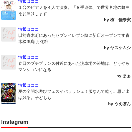
情報はココ
１台のピアノを４人で演奏。「８手連弾」で世界各地の舞曲
をお届けします。...
by 槇 佳奈実
情報はココ
以前舟木町にあったセブンイレブン跡に新店オープンです青
木松風庵 月化粧...
by ヤスケムシ
情報はココ
春日のプチプランス付近にあった洗車場の跡地は、どうやら
マンションになる...
by まぁ
情報はココ
夏の全開水遊びフェスイバラッシュ！服なんて乾く。思い出
は残る。子どもも...
by うえぽん
Instagram