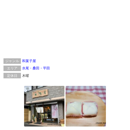
ジャンル
和菓子屋
エリア
水尾・桑田・平田
定休日
木曜