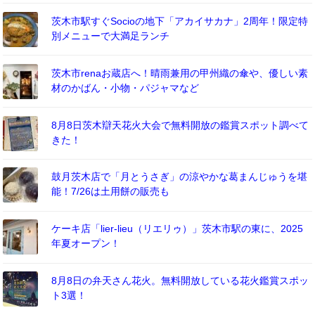
茨木市駅すぐSocioの地下「アカイサカナ」2周年！限定特
別メニューで大満足ランチ
茨木市renaお蔵店へ！晴雨兼用の甲州織の傘や、優しい素
材のかばん・小物・パジャマなど
8月8日茨木辯天花火大会で無料開放の鑑賞スポット調べて
きた！
鼓月茨木店で「月とうさぎ」の涼やかな葛まんじゅうを堪
能！7/26は土用餅の販売も
ケーキ店「lier-lieu（リエリゥ）」茨木市駅の東に、2025
年夏オープン！
8月8日の弁天さん花火。無料開放している花火鑑賞スポッ
ト3選！