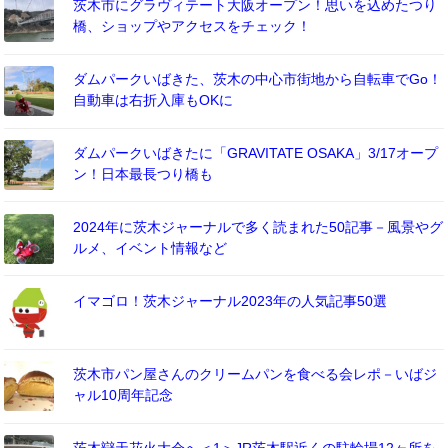
茨木市にグラヴィテート大阪オープン！思いを込めたつり
橋、ショップやアクセスをチェック！
ダムパークいばきた、茨木の中心市街地から自転車でGo！
自動車は右折入庫もOKに
ダムパークいばきたに「GRAVITATE OSAKA」3/17オープ
ン！日本最長つり橋も
2024年に茨木ジャーナルで多く読まれた50記事－風景やグ
ルメ、イベント情報など
イマゴロ！茨木ジャーナル2023年の人気記事50選
茨木市パン屋さんのクリームパンを食べる会レポ－いばジ
ャル10周年記念