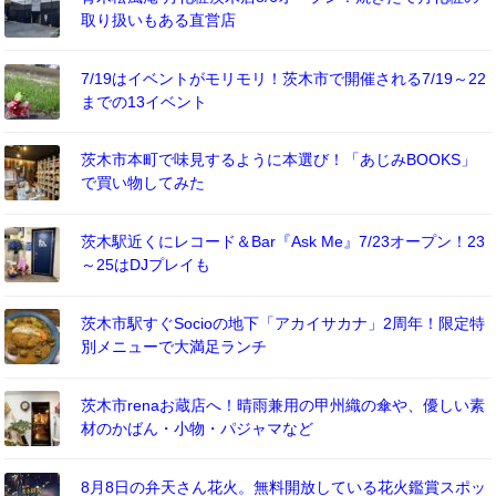
取り扱いもある直営店
7/19はイベントがモリモリ！茨木市で開催される7/19～22
までの13イベント
茨木市本町で味見するように本選び！「あじみBOOKS」
で買い物してみた
茨木駅近くにレコード＆Bar『Ask Me』7/23オープン！23
～25はDJプレイも
茨木市駅すぐSocioの地下「アカイサカナ」2周年！限定特
別メニューで大満足ランチ
茨木市renaお蔵店へ！晴雨兼用の甲州織の傘や、優しい素
材のかばん・小物・パジャマなど
8月8日の弁天さん花火。無料開放している花火鑑賞スポッ