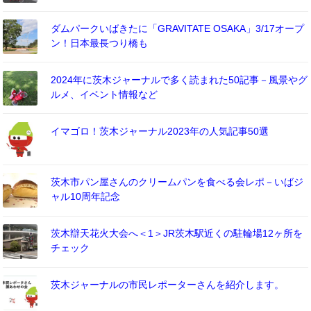
ダムパークいばきたに「GRAVITATE OSAKA」3/17オープ
ン！日本最長つり橋も
2024年に茨木ジャーナルで多く読まれた50記事－風景やグ
ルメ、イベント情報など
イマゴロ！茨木ジャーナル2023年の人気記事50選
茨木市パン屋さんのクリームパンを食べる会レポ－いばジ
ャル10周年記念
茨木辯天花火大会へ＜1＞JR茨木駅近くの駐輪場12ヶ所を
チェック
茨木ジャーナルの市民レポーターさんを紹介します。