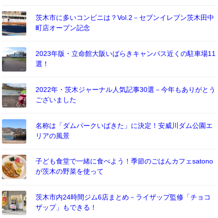
茨木市に多いコンビニは？Vol.2－セブンイレブン茨木田中
町店オープン記念
2023年版・立命館大阪いばらきキャンパス近くの駐車場11
選！
2022年・茨木ジャーナル人気記事30選－今年もありがとう
ございました
名称は「ダムパークいばきた」に決定！安威川ダム公園エ
リアの風景
子ども食堂で一緒に食べよう！季節のごはんカフェsatono
が茨木の野菜を使って
茨木市内24時間ジム6店まとめ－ライザップ監修「チョコ
ザップ」もできる！