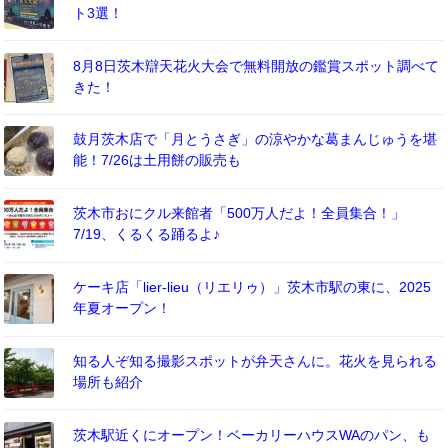
ト3選！
8月8日茨木辯天花火大会で無料開放の鑑賞スポット調べて
きた！
鼓月茨木店で「月とうさぎ」の涼やかな葛まんじゅうを堪
能！7/26は土用餅の販売も
茨木市おにクル来館者「500万人だよ！全員集合！」
7/19、くるくる踊るよ♪
ケーキ店「lier-lieu（リエリゥ）」茨木市駅の東に、2025
年夏オープン！
知る人ぞ知る撮影スポットが弁天さんに。花火を見られる
場所も紹介
茨木駅近くにオープン！ベーカリーハウスWAのパン、も