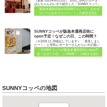
（更新 2022年9月11日） 10月に市民レポータ・
ぱんちゃんのレポで紹介した「SUNNYコッペ」
がオープンするという記事...
「阪急本通商店街のSUNNYコッペで、おかず
コッペとおやつコッペ～！」
の続きを読む
SUNNYコッペが阪急本通商店街に
open予定！なぜこの日、この時間？
（※2018.11.29追記しています） 「発見しまし
たー！」と市民レポーターさんからレポが届い
ています...
「SUNNYコッペが阪急本通商店街にopen予
定！なぜこの日、この時間？」
の続きを読む
SUNNYコッペの地図