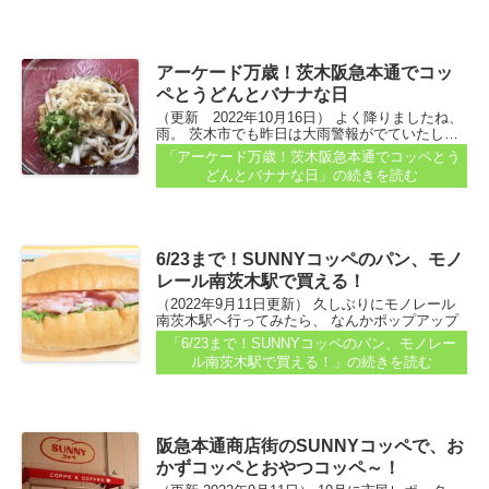
アーケード万歳！茨木阪急本通でコッ
ペとうどんとバナナな日
（更新 2022年10月16日） よく降りましたね、
雨。 茨木市でも昨日は大雨警報がでていたし…
「高齢者等避難」が発令された地域も。 少し雨
「アーケード万歳！茨木阪急本通でコッペとう
の日は続くようなので、お気をつけてお過ごし
どんとバナナな日」
の続きを読む
ください...
6/23まで！SUNNYコッペのパン、モノ
レール南茨木駅で買える！
（2022年9月11日更新） 久しぶりにモノレール
南茨木駅へ行ってみたら、 なんかポップアップ
ショップみたいなのが出てるなぁ…な風景...
「6/23まで！SUNNYコッペのパン、モノレー
ル南茨木駅で買える！」
の続きを読む
阪急本通商店街のSUNNYコッペで、お
かずコッペとおやつコッペ～！