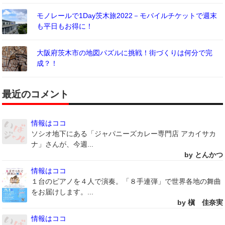
モノレールで1Day茨木旅2022－モバイルチケットで週末
も平日もお得に！
大阪府茨木市の地図パズルに挑戦！街づくりは何分で完
成？！
最近のコメント
情報はココ
ソシオ地下にある「ジャパニーズカレー専門店 アカイサカ
ナ」さんが、今週...
by とんかつ
情報はココ
１台のピアノを４人で演奏。「８手連弾」で世界各地の舞曲
をお届けします。...
by 槇 佳奈実
情報はココ