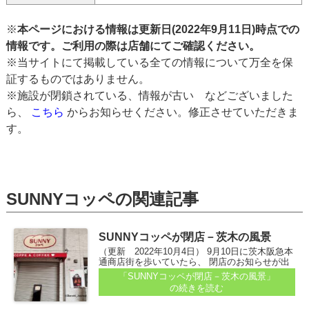
※
本ページにおける情報は更新日(2022年9月11日)時点での
情報です。ご利用の際は店舗にてご確認ください。
※当サイトにて掲載している全ての情報について万全を保
証するものではありません。
※施設が閉鎖されている、情報が古い などございました
ら、
こちら
からお知らせください。修正させていただきま
す。
SUNNYコッペの関連記事
SUNNYコッペが閉店－茨木の風景
（更新 2022年10月4日） 9月10日に茨木阪急本
通商店街を歩いていたら、 閉店のお知らせが出
ていました。 コッペパンの店「SUNNYコッペ」
「SUNNYコッペが閉店－茨木の風景」
さんのところ。9月9日（金）で閉店、と書いて
の続きを読む
あります...