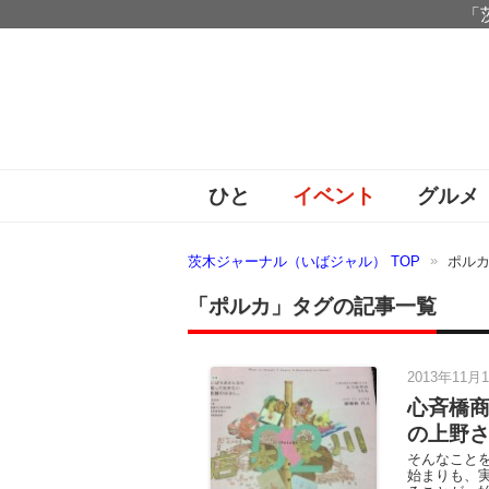
「
ひと
イベント
グルメ
茨木ジャーナル（いばジャル） TOP
ポル
「ポルカ」タグの記事一覧
2013年11月1
心斉橋
の上野
そんなこと
始まりも、