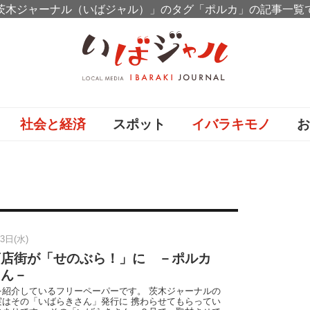
茨木ジャーナル（いばジャル）」のタグ「ポルカ」の記事一覧
社会と経済
スポット
イバラキモノ
カ
3日(水)
商店街が「せのぶら！」に －ポルカ
さん－
を紹介しているフリーペーパーです。 茨木ジャーナルの
実はその「いばらきさん」発行に 携わらせてもらってい