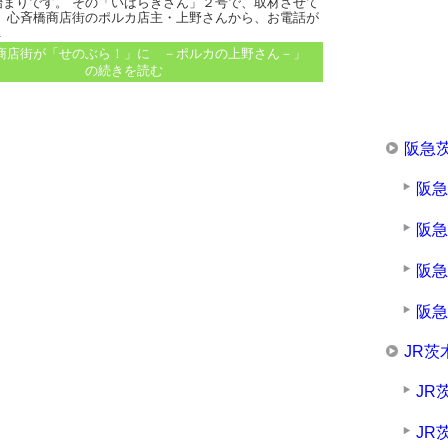
始まりです。 その「いばらきさん」２号で、取材させて
、 心斉橋商店街のポルカ店主・上野さんから、お電話が
.
商店街が「せのぶら！」に －ポルカの上野さん－」
の続きを読む
阪急
阪
阪
阪
阪
JR茨
JR
JR