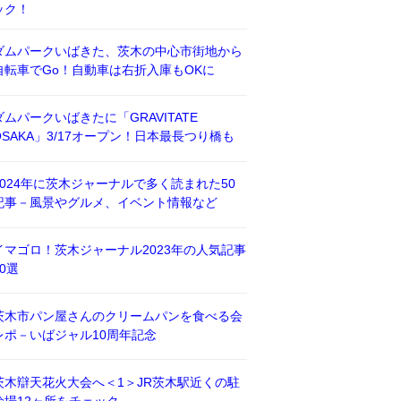
ック！
ダムパークいばきた、茨木の中心市街地から
自転車でGo！自動車は右折入庫もOKに
ダムパークいばきたに「GRAVITATE
OSAKA」3/17オープン！日本最長つり橋も
2024年に茨木ジャーナルで多く読まれた50
記事－風景やグルメ、イベント情報など
イマゴロ！茨木ジャーナル2023年の人気記事
50選
茨木市パン屋さんのクリームパンを食べる会
レポ－いばジャル10周年記念
茨木辯天花火大会へ＜1＞JR茨木駅近くの駐
輪場12ヶ所をチェック