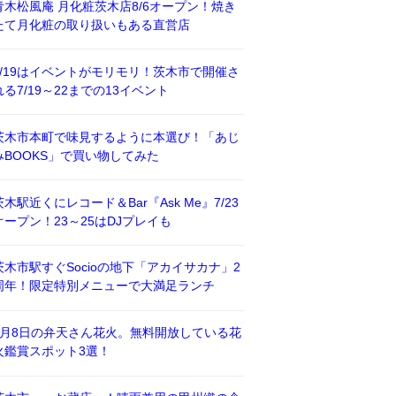
青木松風庵 月化粧茨木店8/6オープン！焼き
たて月化粧の取り扱いもある直営店
7/19はイベントがモリモリ！茨木市で開催さ
れる7/19～22までの13イベント
茨木市本町で味見するように本選び！「あじ
みBOOKS」で買い物してみた
茨木駅近くにレコード＆Bar『Ask Me』7/23
オープン！23～25はDJプレイも
茨木市駅すぐSocioの地下「アカイサカナ」2
周年！限定特別メニューで大満足ランチ
8月8日の弁天さん花火。無料開放している花
火鑑賞スポット3選！