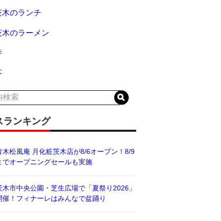
茨木のランチ
茨木のラーメン
寺
木
スランキング
青木松風庵 月化粧茨木店が8/6オープン！8/9
までオープニングセールも実施
茨木市中央公園・芝生広場で「夏祭り2026」
開催！フィナーレはみんなで盆踊り