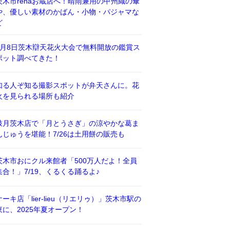
茨木市renaお蔵店へ！晴雨兼用の甲州織の傘
や、優しい素材のかばん・小物・パジャマな
ど
8月8日茨木辯天花火大会で無料開放の鑑賞ス
ポット調べてきた！
知る人ぞ知る撮影スポットが弁天さんに。花
火を見られる場所も紹介
鼓月茨木店で「月とうさぎ」の涼やかな葛ま
んじゅうを堪能！7/26は土用餅の販売も
茨木市おにクル来館者「500万人だよ！全員
集合！」7/19、くるくる踊るよ♪
ケーキ店「lier-lieu（リエリゥ）」茨木市駅の
東に、2025年夏オープン！