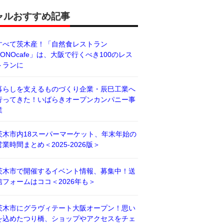
ャルおすすめ記事
すべて茨木産！「自然食レストラン
BONOcafe」は、大阪で行くべき100のレス
トランに
暮らしを支えるものづくり企業・辰巳工業へ
行ってきた！いばらきオープンカンパニー事
業
茨木市内18スーパーマーケット、年末年始の
営業時間まとめ＜2025-2026版＞
茨木市で開催するイベント情報、募集中！送
信フォームはココ＜2026年も＞
茨木市にグラヴィテート大阪オープン！思い
を込めたつり橋、ショップやアクセスをチェ