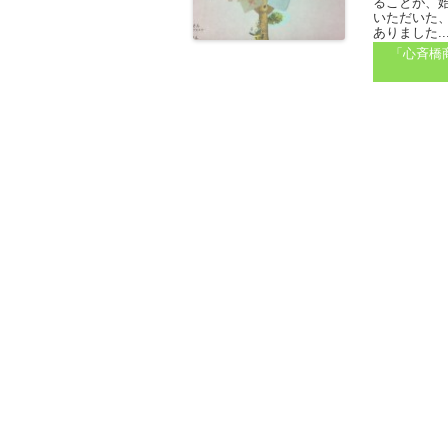
ることが、
いただいた
ありました..
「心斉橋