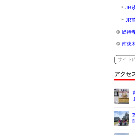
JR
JR
総持
南茨
アクセ