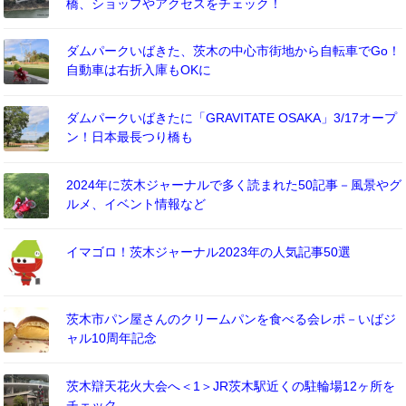
橋、ショップやアクセスをチェック！
ダムパークいばきた、茨木の中心市街地から自転車でGo！
自動車は右折入庫もOKに
ダムパークいばきたに「GRAVITATE OSAKA」3/17オープ
ン！日本最長つり橋も
2024年に茨木ジャーナルで多く読まれた50記事－風景やグ
ルメ、イベント情報など
イマゴロ！茨木ジャーナル2023年の人気記事50選
茨木市パン屋さんのクリームパンを食べる会レポ－いばジ
ャル10周年記念
茨木辯天花火大会へ＜1＞JR茨木駅近くの駐輪場12ヶ所を
チェック