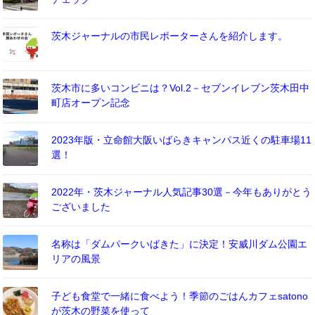
茨木ジャーナルの市民レポーターさんを紹介します。
茨木市に多いコンビニは？Vol.2－セブンイレブン茨木田中
町店オープン記念
2023年版・立命館大阪いばらきキャンパス近くの駐車場11
選！
2022年・茨木ジャーナル人気記事30選－今年もありがとう
ございました
名称は「ダムパークいばきた」に決定！安威川ダム公園エ
リアの風景
子ども食堂で一緒に食べよう！季節のごはんカフェsatono
が茨木の野菜を使って