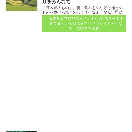
りをみんなで
「茨木産のもの」。特に食べものなどは地元の
ものを食べられるのってイイなぁ、なんて思い
ます。 茨木産野菜のマルシェなども、いつも賑
「茨木産ゴマ作りのイベントが5月スタート！
わっていますよね...
「育てる」から始める特産品づくりをみんな
で」
の続きを読む