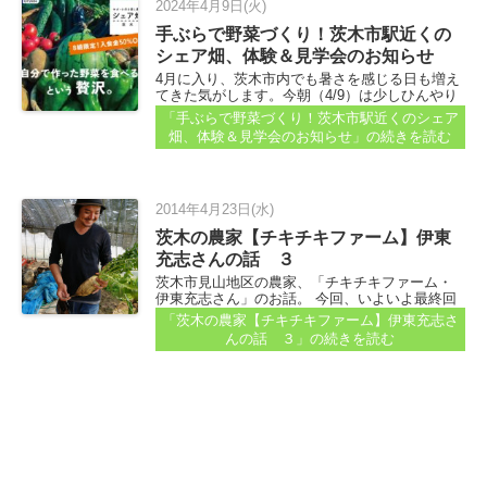
2024年4月9日(火)
手ぶらで野菜づくり！茨木市駅近くの
シェア畑、体験＆見学会のお知らせ
4月に入り、茨木市内でも暑さを感じる日も増え
てきた気がします。今朝（4/9）は少しひんやり
しましたが。 それでもやっぱり、外に出るのが
「手ぶらで野菜づくり！茨木市駅近くのシェア
心地イイ季節です。 今回は、貸農園の体験・見
畑、体験＆見学会のお知らせ」
の続きを読む
学会のご案内を...
2014年4月23日(水)
茨木の農家【チキチキファーム】伊東
充志さんの話 ３
茨木市見山地区の農家、「チキチキファーム・
伊東充志さん」のお話。 今回、いよいよ最終回
です。 ＜茨木の農家【チキチキファーム】伊東
「茨木の農家【チキチキファーム】伊東充志さ
充志さんの話１＞ ＜茨木の農家【チキチキファ
んの話 ３」
の続きを読む
ーム】伊東充志さんの話２＞ 会社を辞め、「農
家」として３年目...