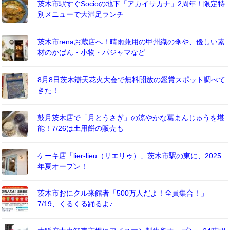
茨木市駅すぐSocioの地下「アカイサカナ」2周年！限定特
別メニューで大満足ランチ
茨木市renaお蔵店へ！晴雨兼用の甲州織の傘や、優しい素
材のかばん・小物・パジャマなど
8月8日茨木辯天花火大会で無料開放の鑑賞スポット調べて
きた！
鼓月茨木店で「月とうさぎ」の涼やかな葛まんじゅうを堪
能！7/26は土用餅の販売も
ケーキ店「lier-lieu（リエリゥ）」茨木市駅の東に、2025
年夏オープン！
茨木市おにクル来館者「500万人だよ！全員集合！」
7/19、くるくる踊るよ♪