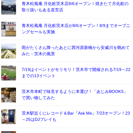
青木松風庵 月化粧茨木店8/6オープン！焼きたて月化粧の
取り扱いもある直営店
青木松風庵 月化粧茨木店が8/6オープン！8/9までオープニ
ングセールも実施
雨がたくさん降ったあとに西河原新橋から安威川を眺めて
みた－茨木の風景
7/19はイベントがモリモリ！茨木市で開催される7/19～22
までの13イベント
茨木市本町で味見するように本選び！「あじみBOOKS」
で買い物してみた
茨木駅近くにレコード＆Bar『Ask Me』7/23オープン！23
～25はDJプレイも