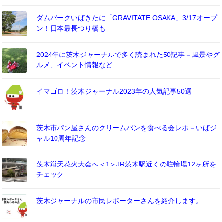
ダムパークいばきたに「GRAVITATE OSAKA」3/17オープ
ン！日本最長つり橋も
2024年に茨木ジャーナルで多く読まれた50記事－風景やグ
ルメ、イベント情報など
イマゴロ！茨木ジャーナル2023年の人気記事50選
茨木市パン屋さんのクリームパンを食べる会レポ－いばジ
ャル10周年記念
茨木辯天花火大会へ＜1＞JR茨木駅近くの駐輪場12ヶ所を
チェック
茨木ジャーナルの市民レポーターさんを紹介します。