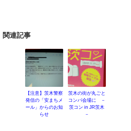
関連記事
【注意】茨木警察
茨木の街が丸ごと
発信の「安まちメ
コンパ会場に －
ール」からのお知
茨コン in JR茨木
らせ
－