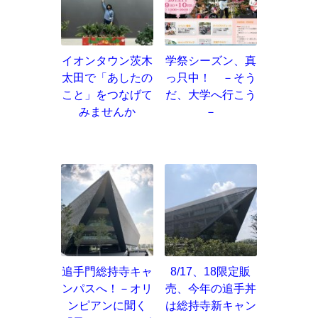
イオンタウン茨木
学祭シーズン、真
太田で「あしたの
っ只中！ －そう
こと」をつなげて
だ、大学へ行こう
みませんか
－
追手門総持寺キャ
8/17、18限定販
ンパスへ！－オリ
売、今年の追手丼
ンピアンに聞く
は総持寺新キャン