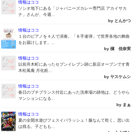
情報はココ
ソシオ地下にある「ジャパニーズカレー専門店 アカイサカ
ナ」さんが、今週...
by とんかつ
情報はココ
１台のピアノを４人で演奏。「８手連弾」で世界各地の舞曲
をお届けします。...
by 槇 佳奈実
情報はココ
以前舟木町にあったセブンイレブン跡に新店オープンです青
木松風庵 月化粧...
by ヤスケムシ
情報はココ
春日のプチプランス付近にあった洗車場の跡地は、どうやら
マンションになる...
by まぁ
情報はココ
夏の全開水遊びフェスイバラッシュ！服なんて乾く。思い出
は残る。子どもも...