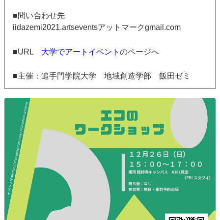
■問い合わせ先
iidazemi2021.artseventsアットマークgmail.com
■URL
大学でアートイベント
のページへ
■主催：追手門学院大学 地域創造学部 飯田ゼミ