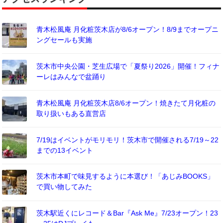
青木松風庵 月化粧茨木店が8/6オープン！8/9までオープニ
ングセールも実施
茨木市中央公園・芝生広場で「夏祭り2026」開催！フィナ
ーレはみんなで盆踊り
青木松風庵 月化粧茨木店8/6オープン！焼きたて月化粧の
取り扱いもある直営店
7/19はイベントがモリモリ！茨木市で開催される7/19～22
までの13イベント
茨木市本町で味見するように本選び！「あじみBOOKS」
で買い物してみた
茨木駅近くにレコード＆Bar『Ask Me』7/23オープン！23