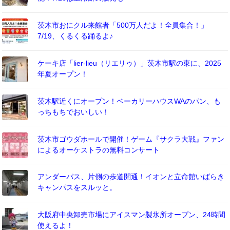
茨木市おにクル来館者「500万人だよ！全員集合！」
7/19、くるくる踊るよ♪
ケーキ店「lier-lieu（リエリゥ）」茨木市駅の東に、2025
年夏オープン！
茨木駅近くにオープン！ベーカリーハウスWAのパン、も
っちもちでおいしい！
茨木市ゴウダホールで開催！ゲーム『サクラ大戦』ファン
によるオーケストラの無料コンサート
アンダーパス、片側の歩道開通！イオンと立命館いばらき
キャンパスをスルッと。
大阪府中央卸売市場にアイスマン製氷所オープン、24時間
使えるよ！