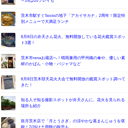
～25はDJプレイも
茨木市駅すぐSocioの地下「アカイサカナ」2周年！限定特
別メニューで大満足ランチ
8月8日の弁天さん花火。無料開放している花火鑑賞スポッ
ト3選！
茨木市renaお蔵店へ！晴雨兼用の甲州織の傘や、優しい素
材のかばん・小物・パジャマなど
8月8日茨木辯天花火大会で無料開放の鑑賞スポット調べて
きた！
知る人ぞ知る撮影スポットが弁天さんに。花火を見られる
場所も紹介
鼓月茨木店で「月とうさぎ」の涼やかな葛まんじゅうを堪
能！7/26は土用餅の販売も