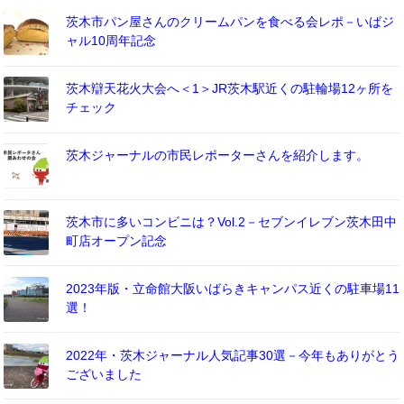
茨木市パン屋さんのクリームパンを食べる会レポ－いばジ
ャル10周年記念
茨木辯天花火大会へ＜1＞JR茨木駅近くの駐輪場12ヶ所を
チェック
茨木ジャーナルの市民レポーターさんを紹介します。
茨木市に多いコンビニは？Vol.2－セブンイレブン茨木田中
町店オープン記念
2023年版・立命館大阪いばらきキャンパス近くの駐車場11
選！
2022年・茨木ジャーナル人気記事30選－今年もありがとう
ございました