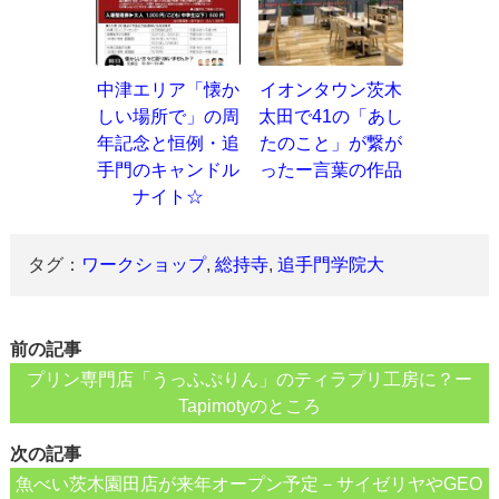
中津エリア「懐か
イオンタウン茨木
しい場所で」の周
太田で41の「あし
年記念と恒例・追
たのこと」が繋が
手門のキャンドル
ったー言葉の作品
ナイト☆
タグ：
ワークショップ
,
総持寺
,
追手門学院大
前の記事
プリン専門店「うっふぷりん」のティラプリ工房に？ー
Tapimotyのところ
次の記事
魚べい茨木園田店が来年オープン予定－サイゼリヤやGEO