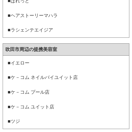
■ぱれっと
■ヘアストーリーマハラ
■ラシェンテエイジア
吹田市周辺の提携美容室
■イエロー
■ケ－コム ネイルバイユイット店
■ケ－コム プール店
■ケ－コム ユイット店
■ツジ