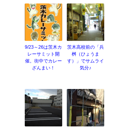
9/23～26は茨木カ
茨木高校前の「兵
レーサミット開
桝（ひょうま
催。街中でカレー
す）」でサムライ
ざんまい！
気分♪