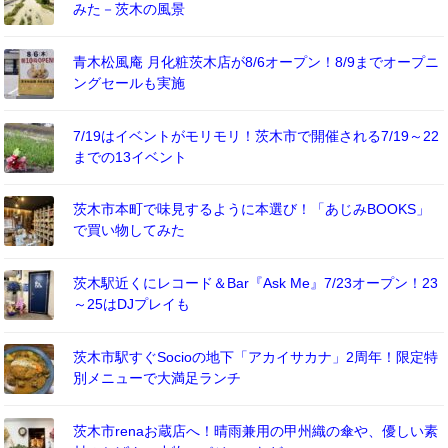
みた－茨木の風景
青木松風庵 月化粧茨木店が8/6オープン！8/9までオープニ
ングセールも実施
7/19はイベントがモリモリ！茨木市で開催される7/19～22
までの13イベント
茨木市本町で味見するように本選び！「あじみBOOKS」
で買い物してみた
茨木駅近くにレコード＆Bar『Ask Me』7/23オープン！23
～25はDJプレイも
茨木市駅すぐSocioの地下「アカイサカナ」2周年！限定特
別メニューで大満足ランチ
茨木市renaお蔵店へ！晴雨兼用の甲州織の傘や、優しい素