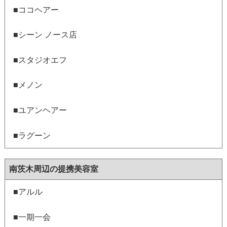
■ココヘアー
■シーン ノース店
■スタジオエフ
■メノン
■ユアンヘアー
■ラグーン
南茨木周辺の提携美容室
■アルル
■一期一会