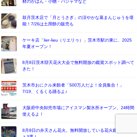
材のかばん・小物・パジャマなど
鼓月茨木店で「月とうさぎ」の涼やかな葛まんじゅうを堪
能！7/26は土用餅の販売も
ケーキ店「lier-lieu（リエリゥ）」茨木市駅の東に、2025
年夏オープン！
8月8日茨木辯天花火大会で無料開放の鑑賞スポット調べて
きた！
茨木市おにクル来館者「500万人だよ！全員集合！」
7/19、くるくる踊るよ♪
大阪府中央卸売市場にアイスマン製氷所オープン、24時間
使えるよ！
8月8日の弁天さん花火。無料開放している花火鑑賞スポッ
ト3選！