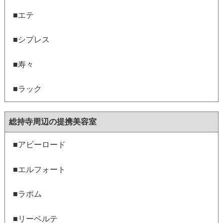
■エテ
■シプレス
■寿々
■ラック
総持寺周辺の提携美容室
■アビーロード
■エルフォート
■ラポム
■リーベルテ