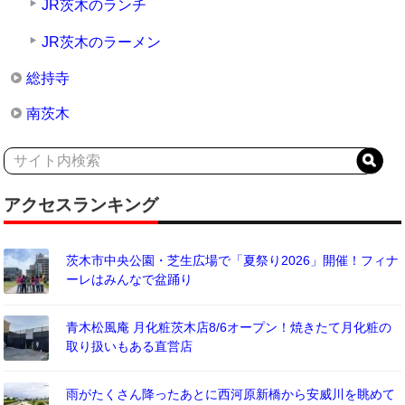
JR茨木のランチ
JR茨木のラーメン
総持寺
南茨木
アクセスランキング
茨木市中央公園・芝生広場で「夏祭り2026」開催！フィナ
ーレはみんなで盆踊り
青木松風庵 月化粧茨木店8/6オープン！焼きたて月化粧の
取り扱いもある直営店
雨がたくさん降ったあとに西河原新橋から安威川を眺めて