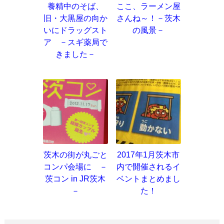
養精中のそば、
ここ、ラーメン屋
旧・大黒屋の向か
さんね～！－茨木
いにドラッグスト
の風景－
ア －スギ薬局で
きました－
茨木の街が丸ごと
2017年1月茨木市
コンパ会場に －
内で開催されるイ
茨コン in JR茨木
ベントまとめまし
－
た！