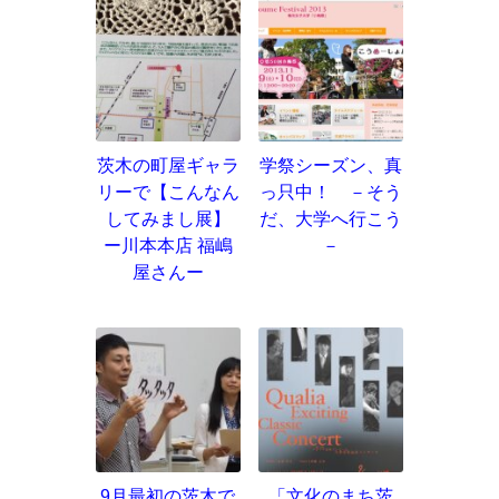
茨木の町屋ギャラ
学祭シーズン、真
リーで【こんなん
っ只中！ －そう
してみまし展】
だ、大学へ行こう
ー川本本店 福嶋
－
屋さんー
9月最初の茨木で
「文化のまち茨