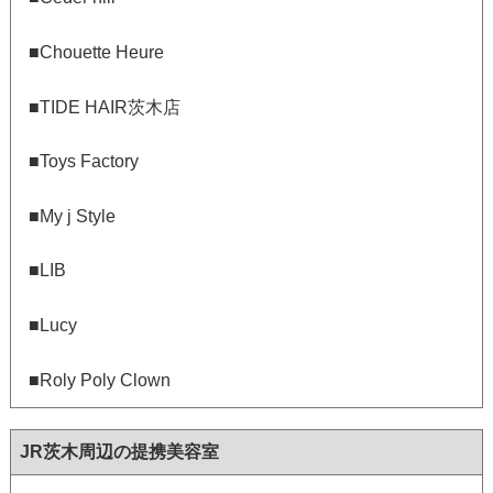
■Chouette Heure
■TIDE HAIR茨木店
■Toys Factory
■My j Style
■LIB
■Lucy
■Roly Poly Clown
JR茨木周辺の提携美容室