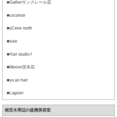
■Gatherサンクレール店
■cocohair
■sCene north
■soie
■Hair studio f
■Menon茨木店
■yu.an hair
■Lagoon
南茨木周辺の提携美容室