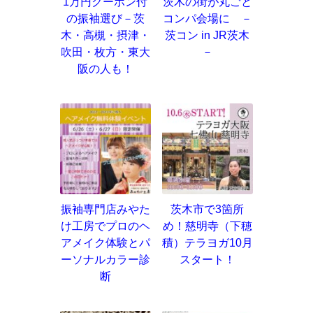
1万円クーポン付
茨木の街が丸ごと
の振袖選び－茨
コンパ会場に －
木・高槻・摂津・
茨コン in JR茨木
吹田・枚方・東大
－
阪の人も！
振袖専門店みやた
茨木市で3箇所
け工房でプロのヘ
め！慈明寺（下穂
アメイク体験とパ
積）テラヨガ10月
ーソナルカラー診
スタート！
断