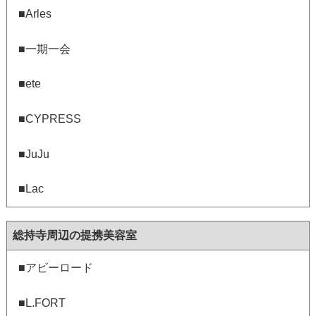
■Arles
■一期一会
■ete
■CYPRESS
■JuJu
■Lac
総持寺周辺の提携美容室
■アビーロード
■L.FORT