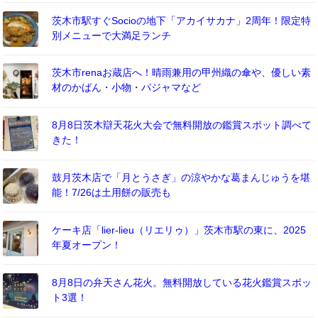
茨木市駅すぐSocioの地下「アカイサカナ」2周年！限定特
別メニューで大満足ランチ
茨木市renaお蔵店へ！晴雨兼用の甲州織の傘や、優しい素
材のかばん・小物・パジャマなど
8月8日茨木辯天花火大会で無料開放の鑑賞スポット調べて
きた！
鼓月茨木店で「月とうさぎ」の涼やかな葛まんじゅうを堪
能！7/26は土用餅の販売も
ケーキ店「lier-lieu（リエリゥ）」茨木市駅の東に、2025
年夏オープン！
8月8日の弁天さん花火。無料開放している花火鑑賞スポッ
ト3選！