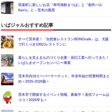
双葉町に新しいお店『寿司海鮮まつば』と『創作バル
Ken’s』と－茨木の風景
いばジャルおすすめ記事
すべて茨木産！「自然食レストランBONOcafe」は、大阪
で行くべき100のレストランに
暮らしを支えるものづくり企業・辰巳工業へ行ってきた！
いばらきオープンカンパニー事業
茨木市内18スーパーマーケット、年末年始の営業時間まと
め＜2025-2026版＞
茨木市で開催するイベント情報、募集中！送信フォームは
ココ＜2026年も＞