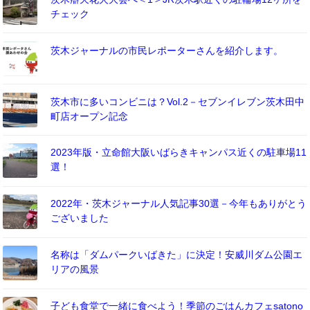
チェック
茨木ジャーナルの市民レポーターさんを紹介します。
茨木市に多いコンビニは？Vol.2－セブンイレブン茨木田中
町店オープン記念
2023年版・立命館大阪いばらきキャンパス近くの駐車場11
選！
2022年・茨木ジャーナル人気記事30選－今年もありがとう
ございました
名称は「ダムパークいばきた」に決定！安威川ダム公園エ
リアの風景
子ども食堂で一緒に食べよう！季節のごはんカフェsatono