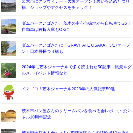
茨木市にグラヴィテート大阪オープン！思いを込めたつり
橋、ショップやアクセスをチェック！
ダムパークいばきた、茨木の中心市街地から自転車でGo！
自動車は右折入庫もOKに
ダムパークいばきたに「GRAVITATE OSAKA」3/17オープ
ン！日本最長つり橋も
2024年に茨木ジャーナルで多く読まれた50記事－風景やグ
ルメ、イベント情報など
イマゴロ！茨木ジャーナル2023年の人気記事50選
茨木市パン屋さんのクリームパンを食べる会レポ－いばジ
ャル10周年記念
茨木辯天花火大会へ＜1＞JR茨木駅近くの駐輪場12ヶ所を