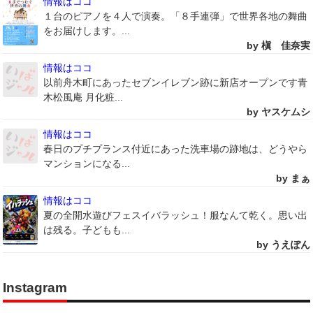
情報はココ
１台のピアノを４人で演奏。「８手連弾」で世界各地の舞曲
をお届けします。...
by 槇 佳奈実
情報はココ
以前舟木町にあったセブンイレブン跡に新店オープンです青
木松風庵 月化粧...
by ヤスケムシ
情報はココ
春日のプチプランス付近にあった洗車場の跡地は、どうやら
マンションになる...
by まぁ
情報はココ
夏の全開水遊びフェスイバラッシュ！服なんて乾く。思い出
は残る。子どもも...
by うえぽん
Instagram