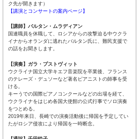
ク先が開きます）
【講演とコンサートの案内ページ】
【講師】バルタン・ムラディアン
国連職員を休職して、ロシアからの攻撃迫る中ウクラ
イナからオランダに逃れたバルタン氏に、難民支援で
の話をお聞きします。
【演奏】ガラ・プストヴィット
ウクライナ国立大学キエフ音楽院を卒業後、フランス
のテレーズ・デュソーなど著名ピアニストの師事を受
ける。
キーうでの国際ピアノコンクールなどの出場を経て、
ウクライナをはじめ各国大使館の公式行事でソロ演奏
をつとめる。
2019年来日、長崎での演奏活動後に帰国を予定してい
たがロシア侵攻により帰国を一時断念。
【通訳】千田悦子