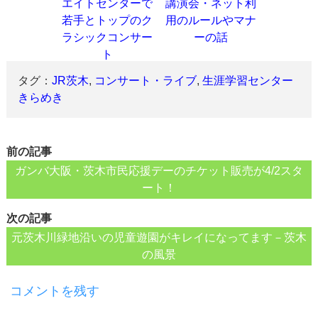
エイトセンターで
講演会・ネット利
若手とトップのク
用のルールやマナ
ラシックコンサー
ーの話
ト
タグ：
JR茨木
,
コンサート・ライブ
,
生涯学習センター
きらめき
前の記事
ガンバ大阪・茨木市民応援デーのチケット販売が4/2スタ
ート！
次の記事
元茨木川緑地沿いの児童遊園がキレイになってます－茨木
の風景
コメントを残す