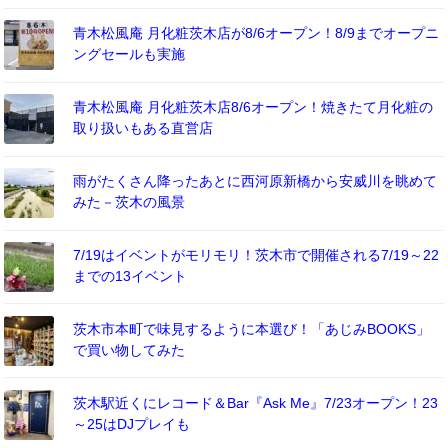
青木松風庵 月化粧茨木店が8/6オープン！8/9までオープニ
ングセールも実施
青木松風庵 月化粧茨木店8/6オープン！焼きたて月化粧の
取り扱いもある直営店
雨がたくさん降ったあとに西河原新橋から安威川を眺めて
みた－茨木の風景
7/19はイベントがモリモリ！茨木市で開催される7/19～22
までの13イベント
茨木市本町で味見するように本選び！「あじみBOOKS」
で買い物してみた
茨木駅近くにレコード＆Bar『Ask Me』7/23オープン！23
～25はDJプレイも