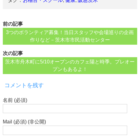
タグ：
お稽古・スクール
,
健康
,
阪急茨木
前の記事
3つのボランティア募集！当日スタッフや会場巡りの企画
作りなど－茨木市市民活動センター
次の記事
茨木市舟木町に5/10オープンのカフェ陽と時季。プレオー
プンもあるよ！
コメントを残す
名前 (必須)
Mail (必須) (非公開)