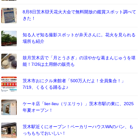
8月8日茨木辯天花火大会で無料開放の鑑賞スポット調べて
きた！
知る人ぞ知る撮影スポットが弁天さんに。花火を見られる
場所も紹介
鼓月茨木店で「月とうさぎ」の涼やかな葛まんじゅうを堪
能！7/26は土用餅の販売も
茨木市おにクル来館者「500万人だよ！全員集合！」
7/19、くるくる踊るよ♪
ケーキ店「lier-lieu（リエリゥ）」茨木市駅の東に、2025
年夏オープン！
茨木駅近くにオープン！ベーカリーハウスWAのパン、も
っちもちでおいしい！