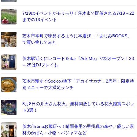
7/19はイベントがモリモリ！茨木市で開催される7/19～22
までの13イベント
茨木市本町で味見するように本選び！「あじみBOOKS」
で買い物してみた
茨木駅近くにレコード＆Bar『Ask Me』7/23オープン！23
～25はDJプレイも
茨木市駅すぐSocioの地下「アカイサカナ」2周年！限定特
別メニューで大満足ランチ
8月8日の弁天さん花火。無料開放している花火鑑賞スポッ
ト3選！
茨木市renaお蔵店へ！晴雨兼用の甲州織の傘や、優しい素
材のかばん・小物・パジャマなど