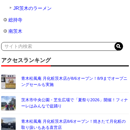
JR茨木のラーメン
総持寺
南茨木
アクセスランキング
青木松風庵 月化粧茨木店が8/6オープン！8/9までオープニ
ングセールも実施
茨木市中央公園・芝生広場で「夏祭り2026」開催！フィナ
ーレはみんなで盆踊り
青木松風庵 月化粧茨木店8/6オープン！焼きたて月化粧の
取り扱いもある直営店