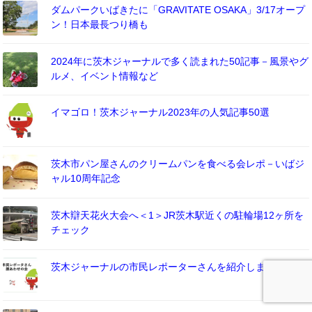
ダムパークいばきたに「GRAVITATE OSAKA」3/17オープ
ン！日本最長つり橋も
2024年に茨木ジャーナルで多く読まれた50記事－風景やグ
ルメ、イベント情報など
イマゴロ！茨木ジャーナル2023年の人気記事50選
茨木市パン屋さんのクリームパンを食べる会レポ－いばジ
ャル10周年記念
茨木辯天花火大会へ＜1＞JR茨木駅近くの駐輪場12ヶ所を
チェック
茨木ジャーナルの市民レポーターさんを紹介します。