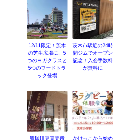
12/11限定！茨木
茨木市駅近の24時
の芝生広場に、5
間ジムでオープン
つのヨガクラスと
記念！入会手数料
5つのフードトラ
が無料に
ック登場
響珈琲豆直売所
かけっこから始め