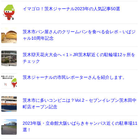
イマゴロ！茨木ジャーナル2023年の人気記事50選
茨木市パン屋さんのクリームパンを食べる会レポ－いばジ
ャル10周年記念
茨木辯天花火大会へ＜1＞JR茨木駅近くの駐輪場12ヶ所を
チェック
茨木ジャーナルの市民レポーターさんを紹介します。
茨木市に多いコンビニは？Vol.2－セブンイレブン茨木田中
町店オープン記念
2023年版・立命館大阪いばらきキャンパス近くの駐車場11
選！