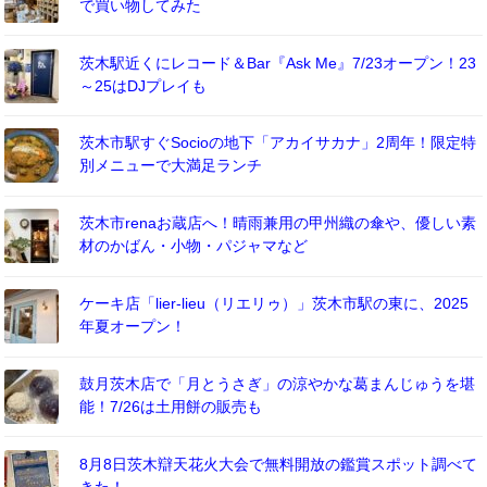
で買い物してみた
茨木駅近くにレコード＆Bar『Ask Me』7/23オープン！23
～25はDJプレイも
茨木市駅すぐSocioの地下「アカイサカナ」2周年！限定特
別メニューで大満足ランチ
茨木市renaお蔵店へ！晴雨兼用の甲州織の傘や、優しい素
材のかばん・小物・パジャマなど
ケーキ店「lier-lieu（リエリゥ）」茨木市駅の東に、2025
年夏オープン！
鼓月茨木店で「月とうさぎ」の涼やかな葛まんじゅうを堪
能！7/26は土用餅の販売も
8月8日茨木辯天花火大会で無料開放の鑑賞スポット調べて
きた！