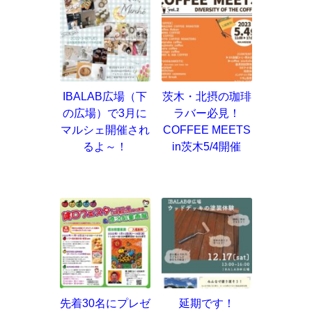
IBALAB広場（下
茨木・北摂の珈琲
の広場）で3月に
ラバー必見！
マルシェ開催され
COFFEE MEETS
るよ～！
in茨木5/4開催
先着30名にプレゼ
延期です！