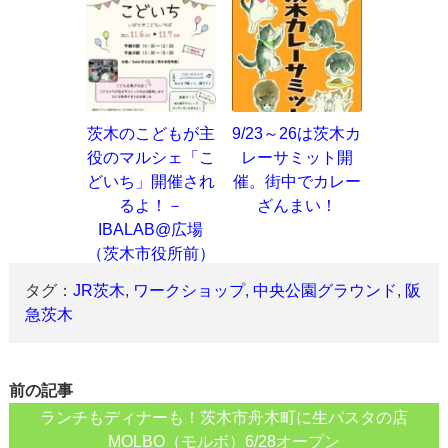
茨木のこどもが主
9/23～26は茨木カ
役のマルシェ「こ
レーサミット開
どいち」開催され
催。街中でカレー
るよ！－
ざんまい！
IBALAB@広場
（茨木市役所前）
タグ：
JR茨木
,
ワークショップ
,
中央公園グラウンド
,
阪
急茨木
前の記事
ランチもディナーも！茨木市舟木町に生パスタの店
MOLBO（モルボ）6/28オープン