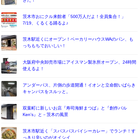
茨木市おにクル来館者「500万人だよ！全員集合！」
7/19、くるくる踊るよ♪
茨木駅近くにオープン！ベーカリーハウスWAのパン、も
っちもちでおいしい！
大阪府中央卸売市場にアイスマン製氷所オープン、24時間
使えるよ！
アンダーパス、片側の歩道開通！イオンと立命館いばらき
キャンパスをスルッと。
双葉町に新しいお店『寿司海鮮まつば』と『創作バル
Ken’s』と－茨木の風景
茨木市駅近く「スパスパスパイシーカレー」でランチ！す
っきり辛いのがオイシイ