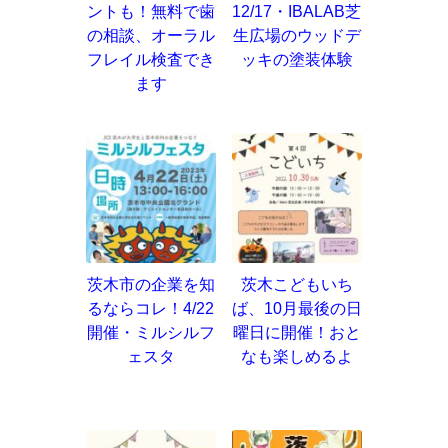
ントも！無料で歯
12/17・IBALAB芝
の相談、オーラル
生広場のウッドデ
フレイル検査でき
ッキの塗装体験
ます
茨木市の企業を知
茨木こどもいち
るならコレ！4/22
ば、10月最後の日
開催・ミルシルフ
曜日に開催！おと
ェスタ
なも楽しめるよ