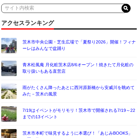
アクセスランキング
茨木市中央公園・芝生広場で「夏祭り2026」開催！フィナ
ーレはみんなで盆踊り
青木松風庵 月化粧茨木店8/6オープン！焼きたて月化粧の
取り扱いもある直営店
雨がたくさん降ったあとに西河原新橋から安威川を眺めて
みた－茨木の風景
7/19はイベントがモリモリ！茨木市で開催される7/19～22
までの13イベント
茨木市本町で味見するように本選び！「あじみBOOKS」