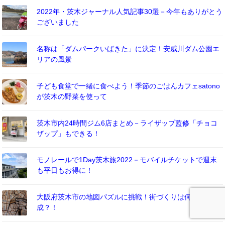
2022年・茨木ジャーナル人気記事30選－今年もありがとう
ございました
名称は「ダムパークいばきた」に決定！安威川ダム公園エ
リアの風景
子ども食堂で一緒に食べよう！季節のごはんカフェsatono
が茨木の野菜を使って
茨木市内24時間ジム6店まとめ－ライザップ監修「チョコ
ザップ」もできる！
モノレールで1Day茨木旅2022－モバイルチケットで週末
も平日もお得に！
大阪府茨木市の地図パズルに挑戦！街づくりは何分で完
成？！