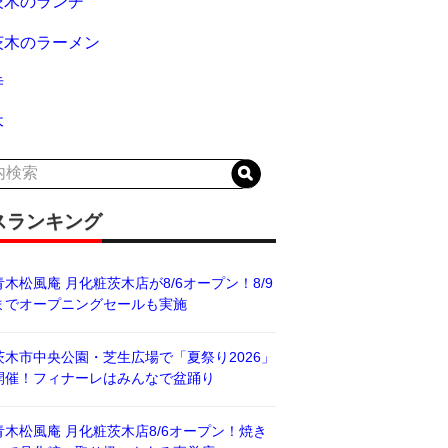
茨木のランチ
茨木のラーメン
寺
木
スランキング
青木松風庵 月化粧茨木店が8/6オープン！8/9
までオープニングセールも実施
茨木市中央公園・芝生広場で「夏祭り2026」
開催！フィナーレはみんなで盆踊り
青木松風庵 月化粧茨木店8/6オープン！焼き