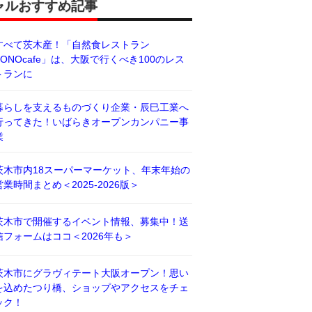
ャルおすすめ記事
すべて茨木産！「自然食レストラン
BONOcafe」は、大阪で行くべき100のレス
トランに
暮らしを支えるものづくり企業・辰巳工業へ
行ってきた！いばらきオープンカンパニー事
業
茨木市内18スーパーマーケット、年末年始の
営業時間まとめ＜2025-2026版＞
茨木市で開催するイベント情報、募集中！送
信フォームはココ＜2026年も＞
茨木市にグラヴィテート大阪オープン！思い
を込めたつり橋、ショップやアクセスをチェ
ック！