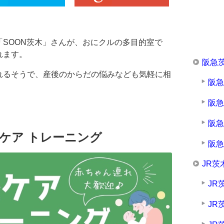
SOON茨木」さんが、おにクルの多目的室で
れます。
阪急
れるそうで、産後のからだの悩みなども気軽に相
阪
阪
阪
ケア トレーニング
阪
JR茨
JR
JR