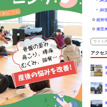
JR
JR
総持
南茨
アクセ