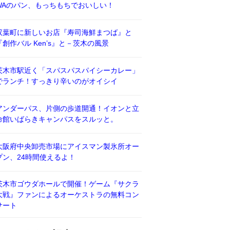
WAのパン、もっちもちでおいしい！
双葉町に新しいお店『寿司海鮮まつば』と
『創作バル Ken’s』と－茨木の風景
茨木市駅近く「スパスパスパイシーカレー」
でランチ！すっきり辛いのがオイシイ
アンダーパス、片側の歩道開通！イオンと立
命館いばらきキャンパスをスルッと。
大阪府中央卸売市場にアイスマン製氷所オー
プン、24時間使えるよ！
茨木市ゴウダホールで開催！ゲーム『サクラ
大戦』ファンによるオーケストラの無料コン
サート