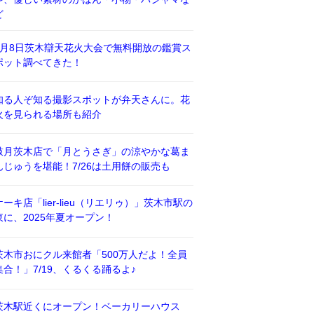
ど
8月8日茨木辯天花火大会で無料開放の鑑賞ス
ポット調べてきた！
知る人ぞ知る撮影スポットが弁天さんに。花
火を見られる場所も紹介
鼓月茨木店で「月とうさぎ」の涼やかな葛ま
んじゅうを堪能！7/26は土用餅の販売も
ケーキ店「lier-lieu（リエリゥ）」茨木市駅の
東に、2025年夏オープン！
茨木市おにクル来館者「500万人だよ！全員
集合！」7/19、くるくる踊るよ♪
茨木駅近くにオープン！ベーカリーハウス