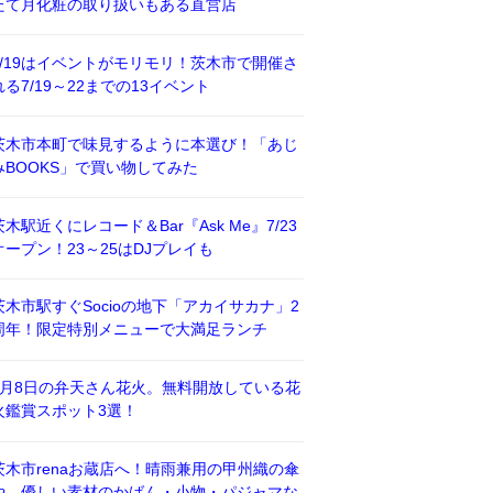
たて月化粧の取り扱いもある直営店
7/19はイベントがモリモリ！茨木市で開催さ
れる7/19～22までの13イベント
茨木市本町で味見するように本選び！「あじ
みBOOKS」で買い物してみた
茨木駅近くにレコード＆Bar『Ask Me』7/23
オープン！23～25はDJプレイも
茨木市駅すぐSocioの地下「アカイサカナ」2
周年！限定特別メニューで大満足ランチ
8月8日の弁天さん花火。無料開放している花
火鑑賞スポット3選！
茨木市renaお蔵店へ！晴雨兼用の甲州織の傘
や、優しい素材のかばん・小物・パジャマな