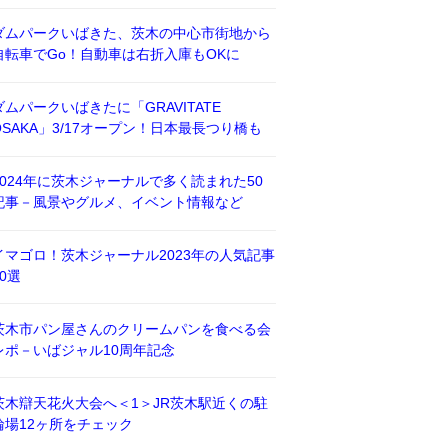
ダムパークいばきた、茨木の中心市街地から
自転車でGo！自動車は右折入庫もOKに
ダムパークいばきたに「GRAVITATE
OSAKA」3/17オープン！日本最長つり橋も
2024年に茨木ジャーナルで多く読まれた50
記事－風景やグルメ、イベント情報など
イマゴロ！茨木ジャーナル2023年の人気記事
50選
茨木市パン屋さんのクリームパンを食べる会
レポ－いばジャル10周年記念
茨木辯天花火大会へ＜1＞JR茨木駅近くの駐
輪場12ヶ所をチェック