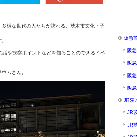
、多様な世代の人たちが訪れる、茨木市文化・子
阪急
す。
阪
の話や観察ポイントなどを知ることのできるイベ
阪
リウムさん。
阪
阪
JR茨
JR
JR