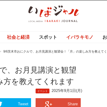
社会と経済
スポット
イバラキモノ
9/6茨木市おにクルで、お月見講演と観望会！「月」の楽しみ方を教えて
ルで、お月見講演と観望
み方を教えてくれます
2025年9月1日(月)
イベント
Tweet
Share