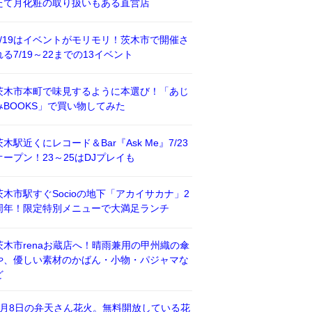
たて月化粧の取り扱いもある直営店
7/19はイベントがモリモリ！茨木市で開催さ
れる7/19～22までの13イベント
茨木市本町で味見するように本選び！「あじ
みBOOKS」で買い物してみた
茨木駅近くにレコード＆Bar『Ask Me』7/23
オープン！23～25はDJプレイも
茨木市駅すぐSocioの地下「アカイサカナ」2
周年！限定特別メニューで大満足ランチ
茨木市renaお蔵店へ！晴雨兼用の甲州織の傘
や、優しい素材のかばん・小物・パジャマな
ど
8月8日の弁天さん花火。無料開放している花