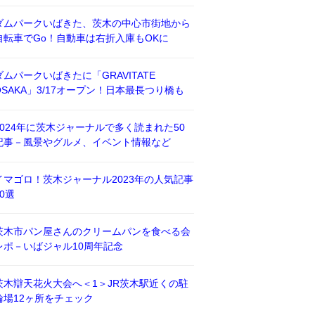
ダムパークいばきた、茨木の中心市街地から
自転車でGo！自動車は右折入庫もOKに
ダムパークいばきたに「GRAVITATE
OSAKA」3/17オープン！日本最長つり橋も
2024年に茨木ジャーナルで多く読まれた50
記事－風景やグルメ、イベント情報など
イマゴロ！茨木ジャーナル2023年の人気記事
50選
茨木市パン屋さんのクリームパンを食べる会
レポ－いばジャル10周年記念
茨木辯天花火大会へ＜1＞JR茨木駅近くの駐
輪場12ヶ所をチェック