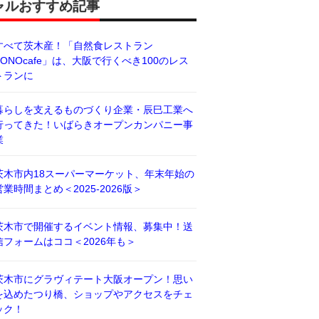
ャルおすすめ記事
すべて茨木産！「自然食レストラン
BONOcafe」は、大阪で行くべき100のレス
トランに
暮らしを支えるものづくり企業・辰巳工業へ
行ってきた！いばらきオープンカンパニー事
業
茨木市内18スーパーマーケット、年末年始の
営業時間まとめ＜2025-2026版＞
茨木市で開催するイベント情報、募集中！送
信フォームはココ＜2026年も＞
茨木市にグラヴィテート大阪オープン！思い
を込めたつり橋、ショップやアクセスをチェ
ック！