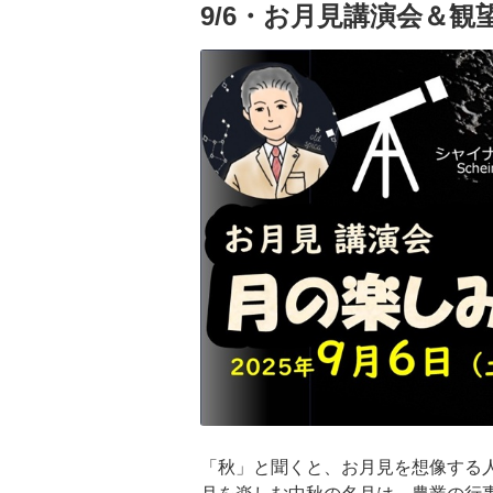
9/6・お月見講演会＆観
「秋」と聞くと、お月見を想像する