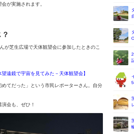
望会が実施されます。
じ？
さんが芝生広場で天体観望会に参加したときのこ
体望遠鏡で宇宙を見てみた－天体観望会】
初めてだった」という市民レポーターさん。自分
。
講演会も、ぜひ！