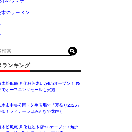
茨木のランチ
茨木のラーメン
寺
木
スランキング
青木松風庵 月化粧茨木店が8/6オープン！8/9
までオープニングセールも実施
茨木市中央公園・芝生広場で「夏祭り2026」
開催！フィナーレはみんなで盆踊り
青木松風庵 月化粧茨木店8/6オープン！焼き