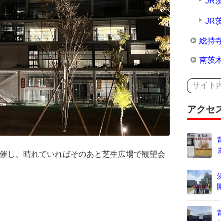
JR
JR
総持
南茨
アクセ
開催し、晴れていればそのあと芝生広場で観望会
。