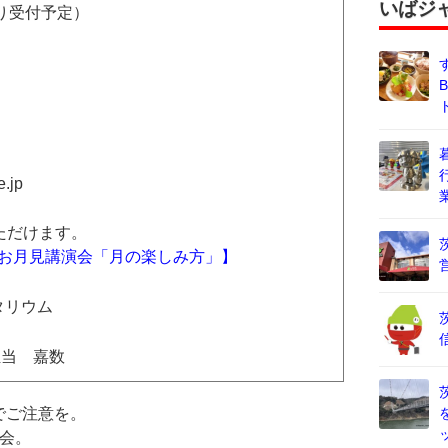
いばジ
り受付予定）
.jp
ただけます。
6お月見講演会「月の楽しみ方」】
タリウム
担当 嘉数
でご注意を。
会。