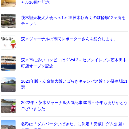
ャル10周年記念
茨木辯天花火大会へ＜1＞JR茨木駅近くの駐輪場12ヶ所を
チェック
茨木ジャーナルの市民レポーターさんを紹介します。
茨木市に多いコンビニは？Vol.2－セブンイレブン茨木田中
町店オープン記念
2023年版・立命館大阪いばらきキャンパス近くの駐車場11
選！
2022年・茨木ジャーナル人気記事30選－今年もありがとう
ございました
名称は「ダムパークいばきた」に決定！安威川ダム公園エ