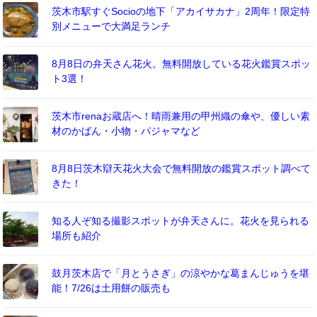
茨木市駅すぐSocioの地下「アカイサカナ」2周年！限定特
別メニューで大満足ランチ
8月8日の弁天さん花火。無料開放している花火鑑賞スポッ
ト3選！
茨木市renaお蔵店へ！晴雨兼用の甲州織の傘や、優しい素
材のかばん・小物・パジャマなど
8月8日茨木辯天花火大会で無料開放の鑑賞スポット調べて
きた！
知る人ぞ知る撮影スポットが弁天さんに。花火を見られる
場所も紹介
鼓月茨木店で「月とうさぎ」の涼やかな葛まんじゅうを堪
能！7/26は土用餅の販売も