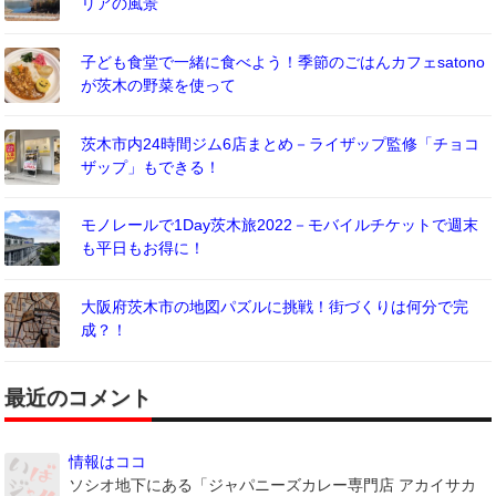
リアの風景
子ども食堂で一緒に食べよう！季節のごはんカフェsatono
が茨木の野菜を使って
茨木市内24時間ジム6店まとめ－ライザップ監修「チョコ
ザップ」もできる！
モノレールで1Day茨木旅2022－モバイルチケットで週末
も平日もお得に！
大阪府茨木市の地図パズルに挑戦！街づくりは何分で完
成？！
最近のコメント
情報はココ
ソシオ地下にある「ジャパニーズカレー専門店 アカイサカ