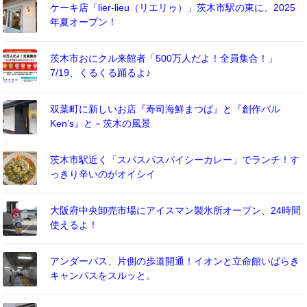
ケーキ店「lier-lieu（リエリゥ）」茨木市駅の東に、2025
年夏オープン！
茨木市おにクル来館者「500万人だよ！全員集合！」
7/19、くるくる踊るよ♪
双葉町に新しいお店『寿司海鮮まつば』と『創作バル
Ken’s』と－茨木の風景
茨木市駅近く「スパスパスパイシーカレー」でランチ！す
っきり辛いのがオイシイ
大阪府中央卸売市場にアイスマン製氷所オープン、24時間
使えるよ！
アンダーパス、片側の歩道開通！イオンと立命館いばらき
キャンパスをスルッと。