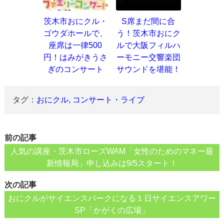
茨木市おにクル・
S席まだ間に合
ゴウダホールで、
う！茨木市おにク
座席は一律500
ルで大阪フィルハ
円！はみがきうさ
ーモニー交響楽団
ぎのコンサート
サウンドを堪能！
タグ：
おにクル
,
コンサート・ライブ
前の記事
人気の講座・茨木市ローズWAM「女性のためのマネー最
新情報局」申し込みは9/5スタート！
次の記事
おにクルがサイエンスパークになる１日サイエンスアワー
SP「かがくの広場」