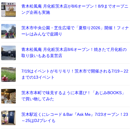
青木松風庵 月化粧茨木店が8/6オープン！8/9までオープニ
ング企画も実施
茨木市中央公園・芝生広場で「夏祭り2026」開催！フィナ
ーレはみんなで盆踊り
青木松風庵 月化粧茨木店8/6オープン！焼きたて月化粧の
取り扱いもある直営店
7/19はイベントがモリモリ！茨木市で開催される7/19～22
までの13イベント
茨木市本町で味見するように本選び！「あじみBOOKS」
で買い物してみた
茨木駅近くにレコード＆Bar『Ask Me』7/23オープン！23
～25はDJプレイも