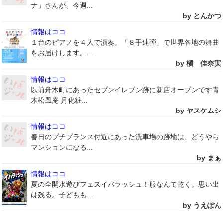
ナ」さんが、今週...
by とんかつ
情報はココ
１台のピアノを４人で演奏。「８手連弾」で世界各地の舞曲
をお届けします。...
by 槇 佳奈実
情報はココ
以前舟木町にあったセブンイレブン跡に新店オープンです青
木松風庵 月化粧...
by ヤスケムシ
情報はココ
春日のプチプランス付近にあった洗車場の跡地は、どうやら
マンションになる...
by まぁ
情報はココ
夏の全開水遊びフェスイバラッシュ！服なんて乾く。思い出
は残る。子どもも...
by うえぽん