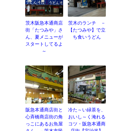
茨木阪急本通商店
茨木のランチ －
街「たつみや」さ
【たつみや】で立
ん、夏メニューが
ち食いうどん
スタートしてるよ
～
阪急本通商店街と
冷た～い緑茶を、
心斉橋商店街の角
おいし～く淹れる
っこにあるお魚屋
コツ・阪急本通商
さん －茨木市民
店街【宇治半】