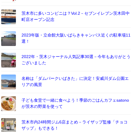
茨木市に多いコンビニは？Vol.2－セブンイレブン茨木田中
町店オープン記念
2023年版・立命館大阪いばらきキャンパス近くの駐車場11
選！
2022年・茨木ジャーナル人気記事30選－今年もありがとう
ございました
名称は「ダムパークいばきた」に決定！安威川ダム公園エ
リアの風景
子ども食堂で一緒に食べよう！季節のごはんカフェsatono
が茨木の野菜を使って
茨木市内24時間ジム6店まとめ－ライザップ監修「チョコ
ザップ」もできる！