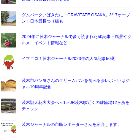
ダムパークいばきたに「GRAVITATE OSAKA」3/17オープ
ン！日本最長つり橋も
2024年に茨木ジャーナルで多く読まれた50記事－風景やグ
ルメ、イベント情報など
イマゴロ！茨木ジャーナル2023年の人気記事50選
茨木市パン屋さんのクリームパンを食べる会レポ－いばジ
ャル10周年記念
茨木辯天花火大会へ＜1＞JR茨木駅近くの駐輪場12ヶ所を
チェック
茨木ジャーナルの市民レポーターさんを紹介します。