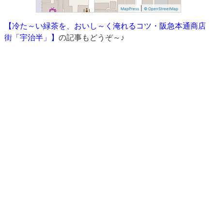
|
MapPress
© OpenStreetMap
【冷た～い緑茶を、おいし～く淹れるコツ・阪急本通商店
街「宇治半」】
の記事もどうぞ～♪