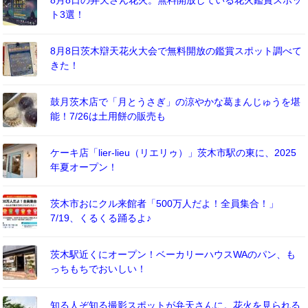
8月8日の弁天さん花火。無料開放している花火鑑賞スポッ
ト3選！
8月8日茨木辯天花火大会で無料開放の鑑賞スポット調べて
きた！
鼓月茨木店で「月とうさぎ」の涼やかな葛まんじゅうを堪
能！7/26は土用餅の販売も
ケーキ店「lier-lieu（リエリゥ）」茨木市駅の東に、2025
年夏オープン！
茨木市おにクル来館者「500万人だよ！全員集合！」
7/19、くるくる踊るよ♪
茨木駅近くにオープン！ベーカリーハウスWAのパン、も
っちもちでおいしい！
知る人ぞ知る撮影スポットが弁天さんに。花火を見られる