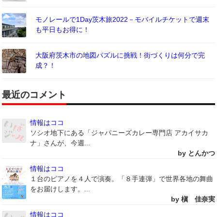
モノレールで1Day茨木旅2022－モバイルチケットで週末
も平日もお得に！
大阪府茨木市の地図パズルに挑戦！街づくりは何分で完
成？！
最近のコメント
情報はココ
ソシオ地下にある「ジャパニーズカレー専門店 アカイサカ
ナ」さんが、今週...
by とんかつ
情報はココ
１台のピアノを４人で演奏。「８手連弾」で世界各地の舞曲
をお届けします。...
by 槇 佳奈実
情報はココ