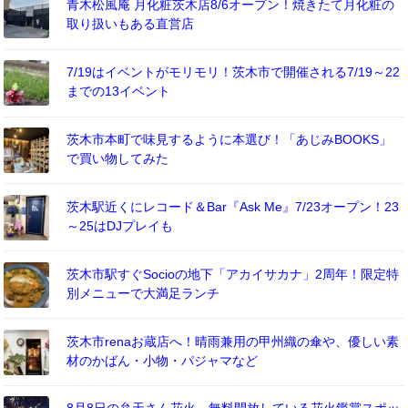
青木松風庵 月化粧茨木店8/6オープン！焼きたて月化粧の
取り扱いもある直営店
7/19はイベントがモリモリ！茨木市で開催される7/19～22
までの13イベント
茨木市本町で味見するように本選び！「あじみBOOKS」
で買い物してみた
茨木駅近くにレコード＆Bar『Ask Me』7/23オープン！23
～25はDJプレイも
茨木市駅すぐSocioの地下「アカイサカナ」2周年！限定特
別メニューで大満足ランチ
茨木市renaお蔵店へ！晴雨兼用の甲州織の傘や、優しい素
材のかばん・小物・パジャマなど