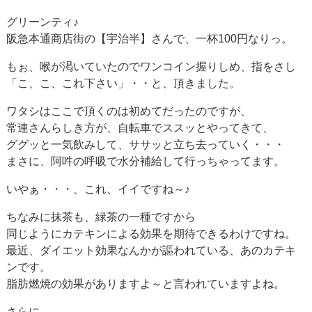
グリーンティ♪
阪急本通商店街の【宇治半】さんで、一杯100円なりっ。
もぉ、喉が渇いていたのでワンコイン握りしめ、指をさし
「こ、こ、これ下さい」・・と、頂きました。
ワタシはここで頂くのは初めてだったのですが、
常連さんらしき方が、自転車でススッとやってきて、
ググッと一気飲みして、ササッと立ち去っていく・・・
まさに、阿吽の呼吸で水分補給して行っちゃってます。
いやぁ・・・、これ、イイですね～♪
ちなみに抹茶も、緑茶の一種ですから
同じようにカテキンによる効果を期待できるわけですね。
最近、ダイエット効果なんかが謳われている、あのカテキ
ンです。
脂肪燃焼の効果がありますよ～と言われていますよね。
さらに。。。。