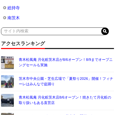
総持寺
南茨木
アクセスランキング
青木松風庵 月化粧茨木店が8/6オープン！8/9までオープニ
ングセールも実施
茨木市中央公園・芝生広場で「夏祭り2026」開催！フィナ
ーレはみんなで盆踊り
青木松風庵 月化粧茨木店8/6オープン！焼きたて月化粧の
取り扱いもある直営店