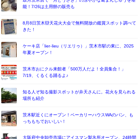
鼓月茨木店で「月とうさぎ」の涼やかな葛まんじゅうを堪
能！7/26は土用餅の販売も
8月8日茨木辯天花火大会で無料開放の鑑賞スポット調べて
きた！
ケーキ店「lier-lieu（リエリゥ）」茨木市駅の東に、2025
年夏オープン！
茨木市おにクル来館者「500万人だよ！全員集合！」
7/19、くるくる踊るよ♪
知る人ぞ知る撮影スポットが弁天さんに。花火を見られる
場所も紹介
茨木駅近くにオープン！ベーカリーハウスWAのパン、も
っちもちでおいしい！
大阪府中央卸売市場にアイスマン製氷所オープン、24時間