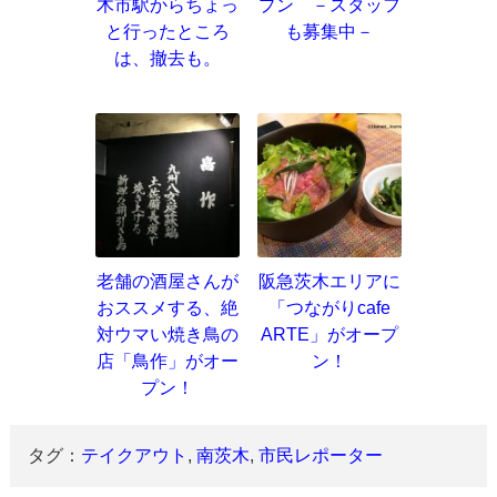
木市駅からちょっ
プン －スタッフ
と行ったところ
も募集中－
は、撤去も。
老舗の酒屋さんが
阪急茨木エリアに
おススメする、絶
「つながりcafe
対ウマい焼き鳥の
ARTE」がオープ
店「鳥作」がオー
ン！
プン！
タグ：
テイクアウト
,
南茨木
,
市民レポーター