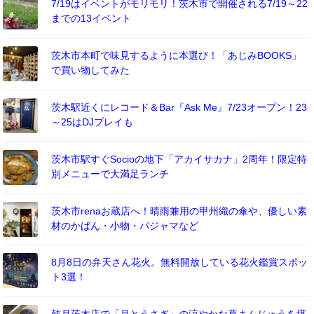
7/19はイベントがモリモリ！茨木市で開催される7/19～22
までの13イベント
茨木市本町で味見するように本選び！「あじみBOOKS」
で買い物してみた
茨木駅近くにレコード＆Bar『Ask Me』7/23オープン！23
～25はDJプレイも
茨木市駅すぐSocioの地下「アカイサカナ」2周年！限定特
別メニューで大満足ランチ
茨木市renaお蔵店へ！晴雨兼用の甲州織の傘や、優しい素
材のかばん・小物・パジャマなど
8月8日の弁天さん花火。無料開放している花火鑑賞スポッ
ト3選！