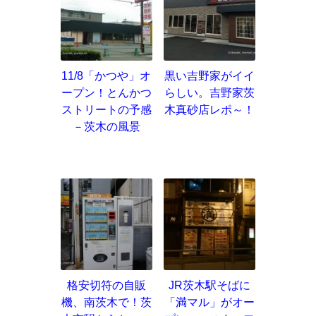
11/8「かつや」オ
黒い吉野家がイイ
ープン！とんかつ
らしい。吉野家茨
ストリートの予感
木真砂店レポ～！
－茨木の風景
格安切符の自販
JR茨木駅そばに
機、南茨木で！茨
「満マル」がオー