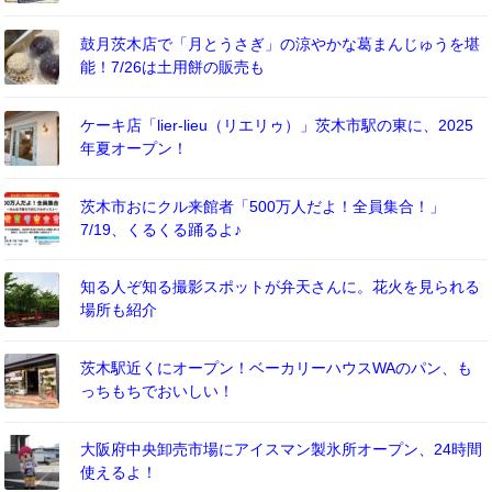
鼓月茨木店で「月とうさぎ」の涼やかな葛まんじゅうを堪
能！7/26は土用餅の販売も
ケーキ店「lier-lieu（リエリゥ）」茨木市駅の東に、2025
年夏オープン！
茨木市おにクル来館者「500万人だよ！全員集合！」
7/19、くるくる踊るよ♪
知る人ぞ知る撮影スポットが弁天さんに。花火を見られる
場所も紹介
茨木駅近くにオープン！ベーカリーハウスWAのパン、も
っちもちでおいしい！
大阪府中央卸売市場にアイスマン製氷所オープン、24時間
使えるよ！