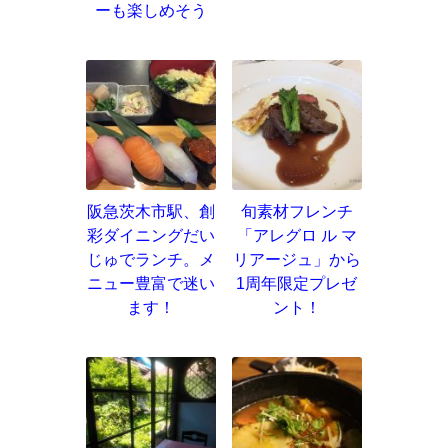
ーも楽しめそう
阪急茨木市駅、創
旬素材フレンチ
彩ダイニングだい
「アレグロ ル マ
じゅでランチ。メ
リアージュ」から
ニュー豊富で迷い
1周年限定プレゼ
ます！
ント！