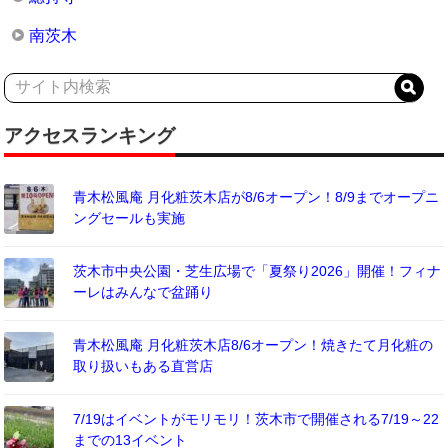
南茨木
アクセスランキング
青木松風庵 月化粧茨木店が8/6オープン！8/9までオープニ
ングセールも実施
茨木市中央公園・芝生広場で「夏祭り2026」開催！フィナ
ーレはみんなで盆踊り
青木松風庵 月化粧茨木店8/6オープン！焼きたて月化粧の
取り扱いもある直営店
7/19はイベントがモリモリ！茨木市で開催される7/19～22
までの13イベント