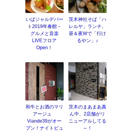
いばジャルデパー
茨木神社そば「ハ
ト2019年春館－
レルヤ」ランチ。
グルメと音楽
昼＆夜Wで「行け
LIVEフロア
るやン」♪
Open！
和牛とお酒のマリ
茨木のまあまあ真
アージュ
ん中、2店舗がリ
Viande39がオー
ニューアルしてる
プン！ナイトビュ
～！