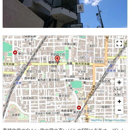
+
−
|
MapPress
© OpenStreetMap