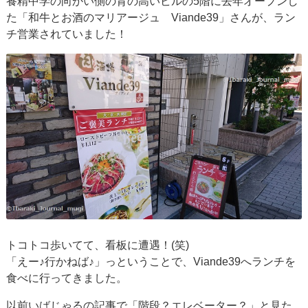
養精中学の向かい側の背の高いビルの5階に去年オープンし
た「和牛とお酒のマリアージュ Viande39」さんが、ラン
チ営業されていました！
トコトコ歩いてて、看板に遭遇！(笑)
「えー♪行かねば♪」っということで、Viande39へランチを
食べに行ってきました。
以前いばじゃるの記事で「階段？エレベーター？」と見た