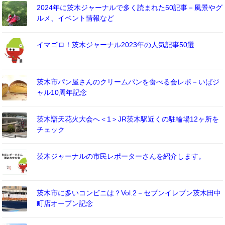
2024年に茨木ジャーナルで多く読まれた50記事－風景やグ
ルメ、イベント情報など
イマゴロ！茨木ジャーナル2023年の人気記事50選
茨木市パン屋さんのクリームパンを食べる会レポ－いばジ
ャル10周年記念
茨木辯天花火大会へ＜1＞JR茨木駅近くの駐輪場12ヶ所を
チェック
茨木ジャーナルの市民レポーターさんを紹介します。
茨木市に多いコンビニは？Vol.2－セブンイレブン茨木田中
町店オープン記念