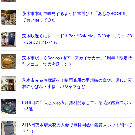
茨木市本町で味見するように本選び！「あじみBOOKS」
で買い物してみた
茨木駅近くにレコード＆Bar『Ask Me』7/23オープン！23
～25はDJプレイも
茨木市駅すぐSocioの地下「アカイサカナ」2周年！限定特
別メニューで大満足ランチ
茨木市renaお蔵店へ！晴雨兼用の甲州織の傘や、優しい素
材のかばん・小物・パジャマなど
8月8日の弁天さん花火。無料開放している花火鑑賞スポッ
ト3選！
8月8日茨木辯天花火大会で無料開放の鑑賞スポット調べて
きた！