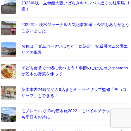
2023年版・立命館大阪いばらきキャンパス近くの駐車場11
選！
2022年・茨木ジャーナル人気記事30選－今年もありがとう
ございました
名称は「ダムパークいばきた」に決定！安威川ダム公園エ
リアの風景
子ども食堂で一緒に食べよう！季節のごはんカフェsatono
が茨木の野菜を使って
茨木市内24時間ジム6店まとめ－ライザップ監修「チョコ
ザップ」もできる！
モノレールで1Day茨木旅2022－モバイルチケットで週末
も平日もお得に！