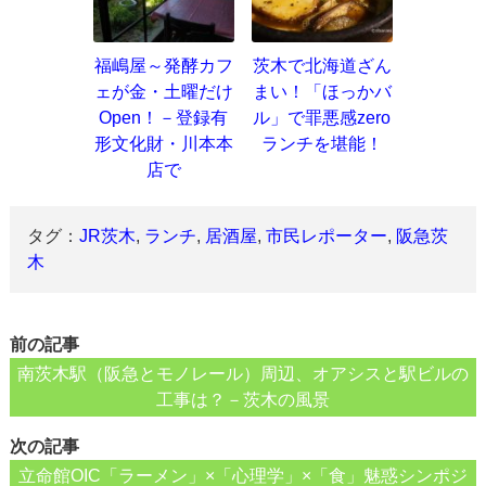
福嶋屋～発酵カフ
茨木で北海道ざん
ェが金・土曜だけ
まい！「ほっかバ
Open！－登録有
ル」で罪悪感zero
形文化財・川本本
ランチを堪能！
店で
タグ：
JR茨木
,
ランチ
,
居酒屋
,
市民レポーター
,
阪急茨
木
前の記事
南茨木駅（阪急とモノレール）周辺、オアシスと駅ビルの
工事は？－茨木の風景
次の記事
立命館OIC「ラーメン」×「心理学」×「食」魅惑シンポジ