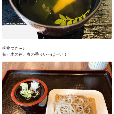
椀物つき～♪
筍と木の芽、春の香りいっぱーい！