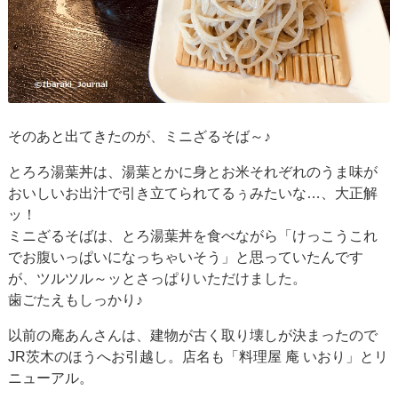
そのあと出てきたのが、ミニざるそば～♪
とろろ湯葉丼は、湯葉とかに身とお米それぞれのうま味が
おいしいお出汁で引き立てられてるぅみたいな…、大正解
ッ！
ミニざるそばは、とろ湯葉丼を食べながら「けっこうこれ
でお腹いっぱいになっちゃいそう」と思っていたんです
が、ツルツル～ッとさっぱりいただけました。
歯ごたえもしっかり♪
以前の庵あんさんは、建物が古く取り壊しが決まったので
JR茨木のほうへお引越し。店名も「料理屋 庵 いおり」とリ
ニューアル。