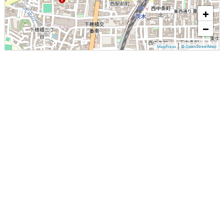
+
−
|
MapPress
© OpenStreetMap