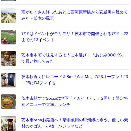
雨がたくさん降ったあとに西河原新橋から安威川を眺めて
みた－茨木の風景
7/19はイベントがモリモリ！茨木市で開催される7/19～22
までの13イベント
茨木市本町で味見するように本選び！「あじみBOOKS」
で買い物してみた
茨木駅近くにレコード＆Bar『Ask Me』7/23オープン！23
～25はDJプレイも
茨木市駅すぐSocioの地下「アカイサカナ」2周年！限定特
別メニューで大満足ランチ
茨木市renaお蔵店へ！晴雨兼用の甲州織の傘や、優しい素
材のかばん・小物・パジャマなど