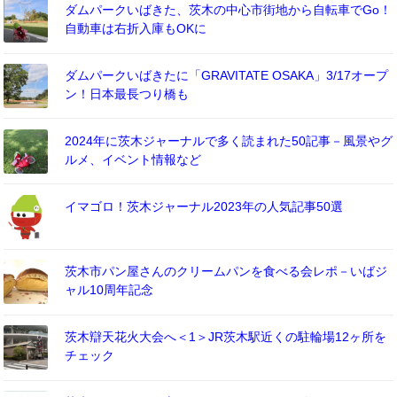
ダムパークいばきた、茨木の中心市街地から自転車でGo！
自動車は右折入庫もOKに
ダムパークいばきたに「GRAVITATE OSAKA」3/17オープ
ン！日本最長つり橋も
2024年に茨木ジャーナルで多く読まれた50記事－風景やグ
ルメ、イベント情報など
イマゴロ！茨木ジャーナル2023年の人気記事50選
茨木市パン屋さんのクリームパンを食べる会レポ－いばジ
ャル10周年記念
茨木辯天花火大会へ＜1＞JR茨木駅近くの駐輪場12ヶ所を
チェック