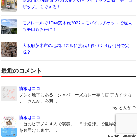
茨木市内24時間ジム6店まとめ－ライザップ監修「チョコ
ザップ」もできる！
モノレールで1Day茨木旅2022－モバイルチケットで週末
も平日もお得に！
大阪府茨木市の地図パズルに挑戦！街づくりは何分で完
成？！
最近のコメント
情報はココ
ソシオ地下にある「ジャパニーズカレー専門店 アカイサカ
ナ」さんが、今週...
by とんかつ
情報はココ
１台のピアノを４人で演奏。「８手連弾」で世界各地の舞曲
をお届けします。...
by 槇 佳奈実