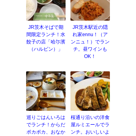
JR茨木そばで期
JR茨木駅近の隠
間限定ランチ！水
れ家ennu！（ア
餃子の店「哈尓濱
ンニュ！）でラン
（ハルビン）」
チ。昼ワインも
OK！
巡りごはんいろは
桜通り沿いの洋食
でランチ！からだ
屋ルミエールでラ
ポカポカ、おなか
ンチ。おいしいよ