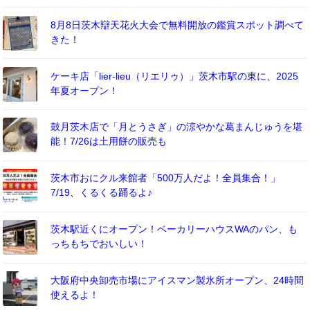
8月8日茨木辯天花火大会で無料開放の鑑賞スポット調べて
きた！
ケーキ店「lier-lieu（リエリゥ）」茨木市駅の東に、2025
年夏オープン！
鼓月茨木店で「月とうさぎ」の涼やかな葛まんじゅうを堪
能！7/26は土用餅の販売も
茨木市おにクル来館者「500万人だよ！全員集合！」
7/19、くるくる踊るよ♪
茨木駅近くにオープン！ベーカリーハウスWAのパン、も
っちもちでおいしい！
大阪府中央卸売市場にアイスマン製氷所オープン、24時間
使えるよ！