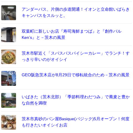
アンダーパス、片側の歩道開通！イオンと立命館いばらき
キャンパスをスルッと。
双葉町に新しいお店『寿司海鮮まつば』と『創作バル
Ken’s』と－茨木の風景
茨木市駅近く「スパスパスパイシーカレー」でランチ！す
っきり辛いのがオイシイ
GEO阪急茨木店が8月29日で移転統合のため－茨木の風景
いばきた（茨木北部）「季節料理わだつみ」で蕎麦と豊か
な自然を満喫
茨木市真砂のパン屋Basique(バジック)5月オープン！何度
も行きたいオイシイお店