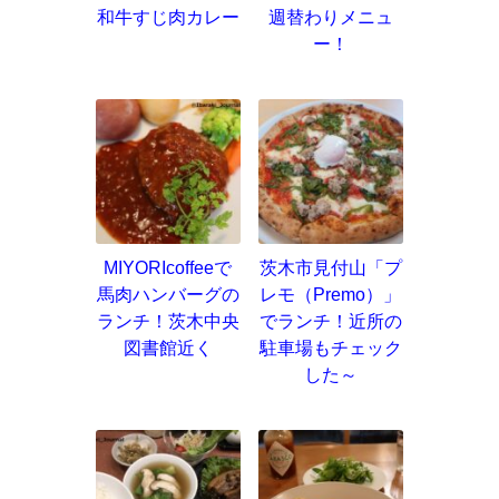
和牛すじ肉カレー
週替わりメニュ
ー！
MIYORIcoffeeで
茨木市見付山「プ
馬肉ハンバーグの
レモ（Premo）」
ランチ！茨木中央
でランチ！近所の
図書館近く
駐車場もチェック
した～