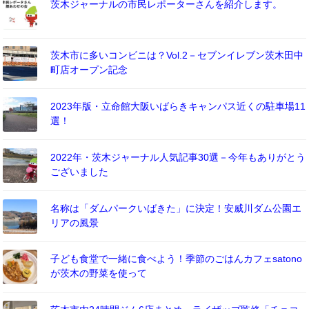
茨木ジャーナルの市民レポーターさんを紹介します。
茨木市に多いコンビニは？Vol.2－セブンイレブン茨木田中
町店オープン記念
2023年版・立命館大阪いばらきキャンパス近くの駐車場11
選！
2022年・茨木ジャーナル人気記事30選－今年もありがとう
ございました
名称は「ダムパークいばきた」に決定！安威川ダム公園エ
リアの風景
子ども食堂で一緒に食べよう！季節のごはんカフェsatono
が茨木の野菜を使って