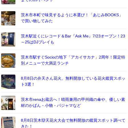
茨木市本町で味見するように本選び！「あじみBOOKS」
で買い物してみた
茨木駅近くにレコード＆Bar『Ask Me』7/23オープン！23
～25はDJプレイも
茨木市駅すぐSocioの地下「アカイサカナ」2周年！限定特
別メニューで大満足ランチ
8月8日の弁天さん花火。無料開放している花火鑑賞スポッ
ト3選！
茨木市renaお蔵店へ！晴雨兼用の甲州織の傘や、優しい素
材のかばん・小物・パジャマなど
8月8日茨木辯天花火大会で無料開放の鑑賞スポット調べて
きた！