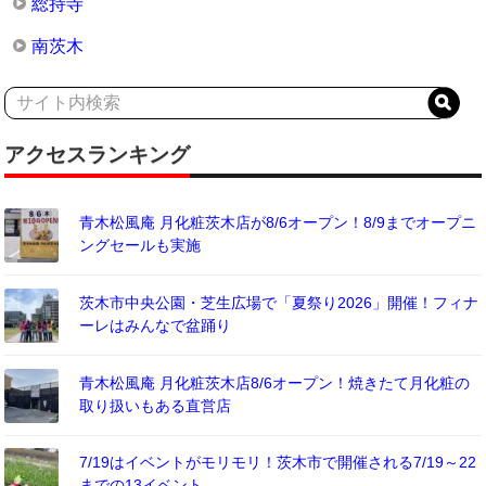
総持寺
南茨木
アクセスランキング
青木松風庵 月化粧茨木店が8/6オープン！8/9までオープニ
ングセールも実施
茨木市中央公園・芝生広場で「夏祭り2026」開催！フィナ
ーレはみんなで盆踊り
青木松風庵 月化粧茨木店8/6オープン！焼きたて月化粧の
取り扱いもある直営店
7/19はイベントがモリモリ！茨木市で開催される7/19～22
までの13イベント