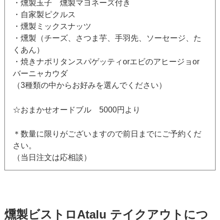
・燻製玉子 燻製マヨネーズ付き
・自家製ピクルス
・燻製ミックスナッツ
・燻製（チーズ、さつま芋、手羽先、ソーセージ、た
くあん）
・焼きナポリタンスパゲッティorエビのアヒージョor
バーニャカウダ
（3種類の中からお好みを選んでください）
☆おまかせオードブル 5000円より
＊数量に限りがございますので前日までにご予約くだ
さい。
（当日注文は応相談）
燻製ビストロAtalu テイクアウトにつ