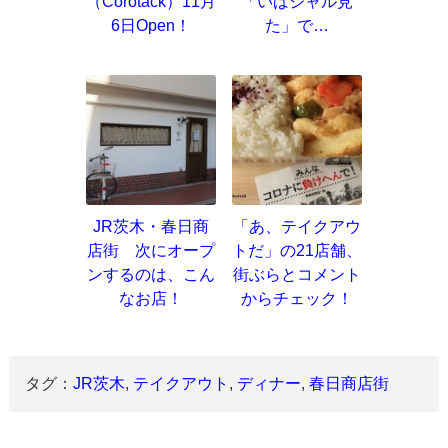
（Corotack）11月
「いばジャル見
6日Open！
た」で…
JR茨木・春日商
「あ、テイクアウ
店街 次にオープ
トだ」の21店舗、
ンするのは、こん
街ぶらとコメント
なお店！
からチェック！
タグ：
JR茨木
,
テイクアウト
,
ディナー
,
春日商店街