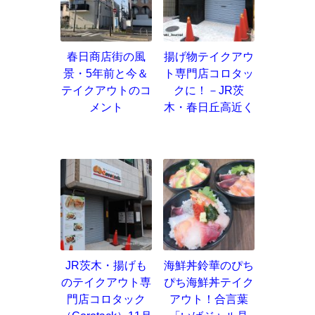
春日商店街の風
揚げ物テイクアウ
景・5年前と今＆
ト専門店コロタッ
テイクアウトのコ
クに！－JR茨
メント
木・春日丘高近く
JR茨木・揚げも
海鮮丼鈴華のぴち
のテイクアウト専
ぴち海鮮丼テイク
門店コロタック
アウト！合言葉