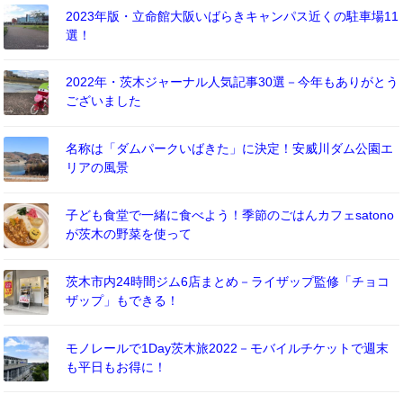
2023年版・立命館大阪いばらきキャンパス近くの駐車場11
選！
2022年・茨木ジャーナル人気記事30選－今年もありがとう
ございました
名称は「ダムパークいばきた」に決定！安威川ダム公園エ
リアの風景
子ども食堂で一緒に食べよう！季節のごはんカフェsatono
が茨木の野菜を使って
茨木市内24時間ジム6店まとめ－ライザップ監修「チョコ
ザップ」もできる！
モノレールで1Day茨木旅2022－モバイルチケットで週末
も平日もお得に！