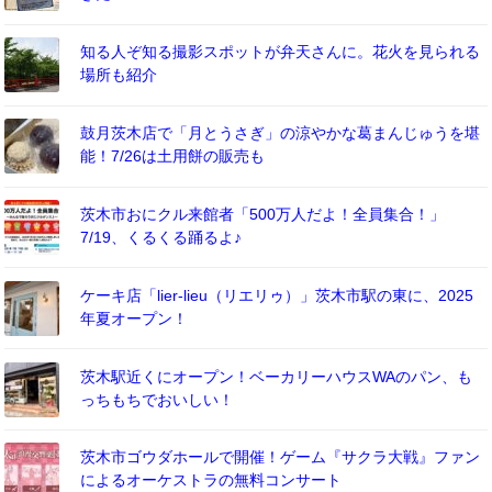
知る人ぞ知る撮影スポットが弁天さんに。花火を見られる
場所も紹介
鼓月茨木店で「月とうさぎ」の涼やかな葛まんじゅうを堪
能！7/26は土用餅の販売も
茨木市おにクル来館者「500万人だよ！全員集合！」
7/19、くるくる踊るよ♪
ケーキ店「lier-lieu（リエリゥ）」茨木市駅の東に、2025
年夏オープン！
茨木駅近くにオープン！ベーカリーハウスWAのパン、も
っちもちでおいしい！
茨木市ゴウダホールで開催！ゲーム『サクラ大戦』ファン
によるオーケストラの無料コンサート