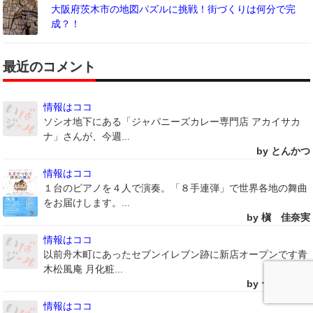
大阪府茨木市の地図パズルに挑戦！街づくりは何分で完
成？！
最近のコメント
情報はココ
ソシオ地下にある「ジャパニーズカレー専門店 アカイサカ
ナ」さんが、今週...
by とんかつ
情報はココ
１台のピアノを４人で演奏。「８手連弾」で世界各地の舞曲
をお届けします。...
by 槇 佳奈実
情報はココ
以前舟木町にあったセブンイレブン跡に新店オープンです青
木松風庵 月化粧...
by ヤスケムシ
情報はココ