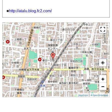
■
http://atalu.blog.fc2.com/
+
−
|
MapPress
© OpenStreetMap