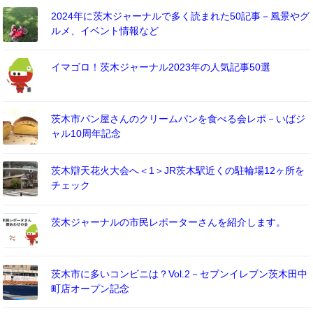
2024年に茨木ジャーナルで多く読まれた50記事－風景やグ
ルメ、イベント情報など
イマゴロ！茨木ジャーナル2023年の人気記事50選
茨木市パン屋さんのクリームパンを食べる会レポ－いばジ
ャル10周年記念
茨木辯天花火大会へ＜1＞JR茨木駅近くの駐輪場12ヶ所を
チェック
茨木ジャーナルの市民レポーターさんを紹介します。
茨木市に多いコンビニは？Vol.2－セブンイレブン茨木田中
町店オープン記念