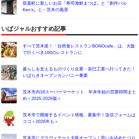
双葉町に新しいお店『寿司海鮮まつば』と『創作バル
Ken’s』と－茨木の風景
いばジャルおすすめ記事
すべて茨木産！「自然食レストランBONOcafe」は、大阪
で行くべき100のレストランに
暮らしを支えるものづくり企業・辰巳工業へ行ってきた！
いばらきオープンカンパニー事業
茨木市内18スーパーマーケット、年末年始の営業時間まと
め＜2025-2026版＞
茨木市で開催するイベント情報、募集中！送信フォームは
ココ＜2026年も＞
茨木市にグラヴィテート大阪オープン！思いを込めたつり