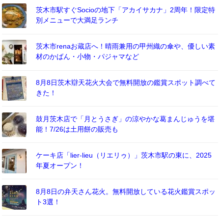
茨木市駅すぐSocioの地下「アカイサカナ」2周年！限定特
別メニューで大満足ランチ
茨木市renaお蔵店へ！晴雨兼用の甲州織の傘や、優しい素
材のかばん・小物・パジャマなど
8月8日茨木辯天花火大会で無料開放の鑑賞スポット調べて
きた！
鼓月茨木店で「月とうさぎ」の涼やかな葛まんじゅうを堪
能！7/26は土用餅の販売も
ケーキ店「lier-lieu（リエリゥ）」茨木市駅の東に、2025
年夏オープン！
8月8日の弁天さん花火。無料開放している花火鑑賞スポッ
ト3選！