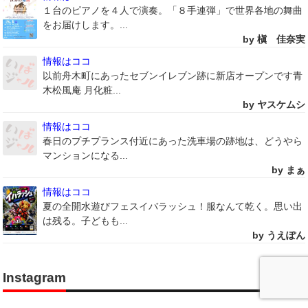
１台のピアノを４人で演奏。「８手連弾」で世界各地の舞曲
をお届けします。...
by 槇 佳奈実
情報はココ
以前舟木町にあったセブンイレブン跡に新店オープンです青
木松風庵 月化粧...
by ヤスケムシ
情報はココ
春日のプチプランス付近にあった洗車場の跡地は、どうやら
マンションになる...
by まぁ
情報はココ
夏の全開水遊びフェスイバラッシュ！服なんて乾く。思い出
は残る。子どもも...
by うえぽん
Instagram