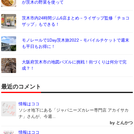
が茨木の野菜を使って
茨木市内24時間ジム6店まとめ－ライザップ監修「チョコ
ザップ」もできる！
モノレールで1Day茨木旅2022－モバイルチケットで週末
も平日もお得に！
大阪府茨木市の地図パズルに挑戦！街づくりは何分で完
成？！
最近のコメント
情報はココ
ソシオ地下にある「ジャパニーズカレー専門店 アカイサカ
ナ」さんが、今週...
by とんかつ
情報はココ