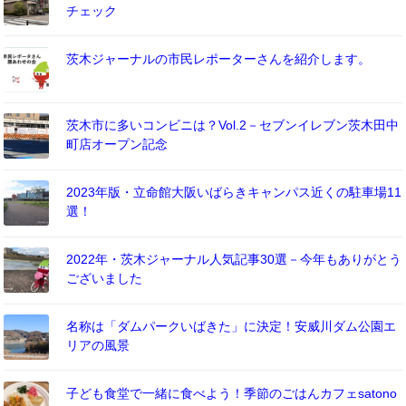
チェック
茨木ジャーナルの市民レポーターさんを紹介します。
茨木市に多いコンビニは？Vol.2－セブンイレブン茨木田中
町店オープン記念
2023年版・立命館大阪いばらきキャンパス近くの駐車場11
選！
2022年・茨木ジャーナル人気記事30選－今年もありがとう
ございました
名称は「ダムパークいばきた」に決定！安威川ダム公園エ
リアの風景
子ども食堂で一緒に食べよう！季節のごはんカフェsatono