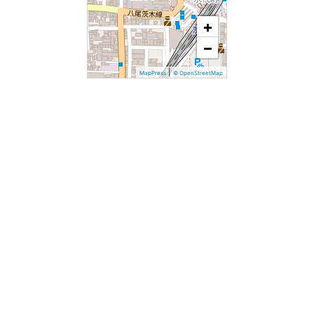
+
−
|
MapPress
© OpenStreetMap