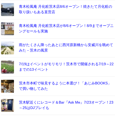
青木松風庵 月化粧茨木店8/6オープン！焼きたて月化粧の
取り扱いもある直営店
青木松風庵 月化粧茨木店が8/6オープン！8/9までオープニ
ングセールも実施
雨がたくさん降ったあとに西河原新橋から安威川を眺めて
みた－茨木の風景
7/19はイベントがモリモリ！茨木市で開催される7/19～22
までの13イベント
茨木市本町で味見するように本選び！「あじみBOOKS」
で買い物してみた
茨木駅近くにレコード＆Bar『Ask Me』7/23オープン！23
～25はDJプレイも