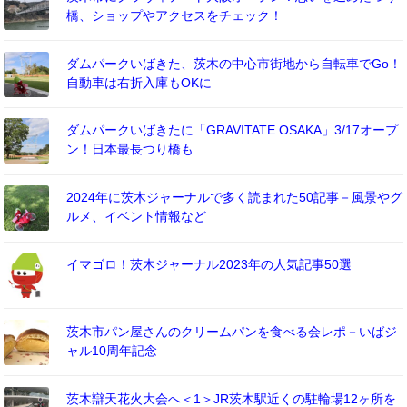
橋、ショップやアクセスをチェック！
ダムパークいばきた、茨木の中心市街地から自転車でGo！
自動車は右折入庫もOKに
ダムパークいばきたに「GRAVITATE OSAKA」3/17オープ
ン！日本最長つり橋も
2024年に茨木ジャーナルで多く読まれた50記事－風景やグ
ルメ、イベント情報など
イマゴロ！茨木ジャーナル2023年の人気記事50選
茨木市パン屋さんのクリームパンを食べる会レポ－いばジ
ャル10周年記念
茨木辯天花火大会へ＜1＞JR茨木駅近くの駐輪場12ヶ所を