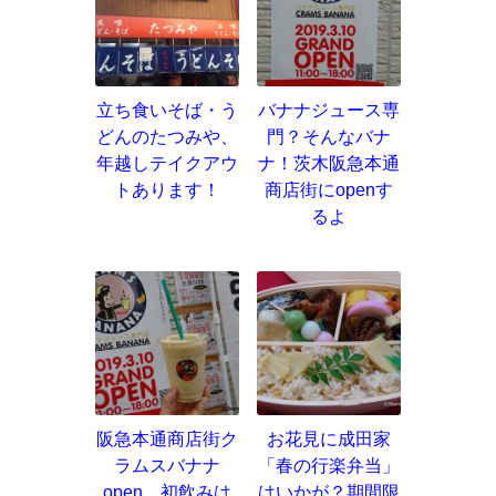
立ち食いそば・う
バナナジュース専
どんのたつみや、
門？そんなバナ
年越しテイクアウ
ナ！茨木阪急本通
トあります！
商店街にopenす
るよ
阪急本通商店街ク
お花見に成田家
ラムスバナナ
「春の行楽弁当」
open、初飲みは
はいかが？期間限