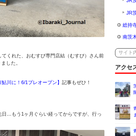
JR
JR
総持
南茨
してくれた、おむすび専門店結（むすび）さん前
きました。
アクセ
鮎川に！6/1プレオープン】
記事もぜひ！
先日…もう1ヶ月ぐらい経ってからですが、行っ