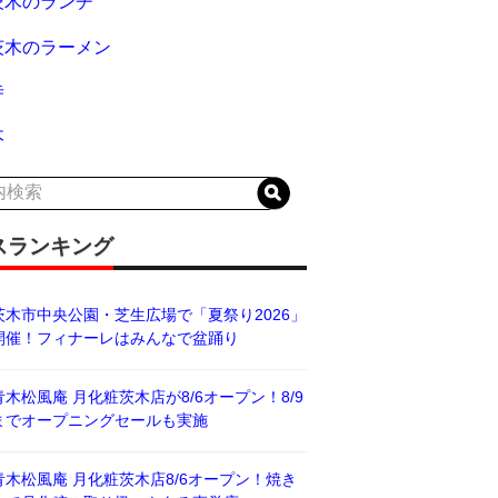
茨木のランチ
茨木のラーメン
寺
木
スランキング
茨木市中央公園・芝生広場で「夏祭り2026」
開催！フィナーレはみんなで盆踊り
青木松風庵 月化粧茨木店が8/6オープン！8/9
までオープニングセールも実施
青木松風庵 月化粧茨木店8/6オープン！焼き