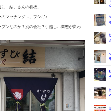
前に「結」さんの看板。
ーのマッチング…。フシギ♪
ープンなのか？別の会社？引越し…業態が変わ