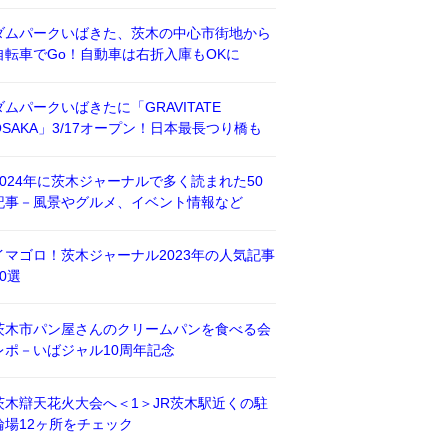
ダムパークいばきた、茨木の中心市街地から
自転車でGo！自動車は右折入庫もOKに
ダムパークいばきたに「GRAVITATE
OSAKA」3/17オープン！日本最長つり橋も
2024年に茨木ジャーナルで多く読まれた50
記事－風景やグルメ、イベント情報など
イマゴロ！茨木ジャーナル2023年の人気記事
50選
茨木市パン屋さんのクリームパンを食べる会
レポ－いばジャル10周年記念
茨木辯天花火大会へ＜1＞JR茨木駅近くの駐
輪場12ヶ所をチェック