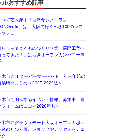
ャルおすすめ記事
すべて茨木産！「自然食レストラン
BONOcafe」は、大阪で行くべき100のレス
トランに
暮らしを支えるものづくり企業・辰巳工業へ
行ってきた！いばらきオープンカンパニー事
業
茨木市内18スーパーマーケット、年末年始の
営業時間まとめ＜2025-2026版＞
茨木市で開催するイベント情報、募集中！送
信フォームはココ＜2026年も＞
茨木市にグラヴィテート大阪オープン！思い
を込めたつり橋、ショップやアクセスをチェ
ック！