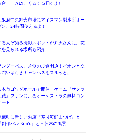
集合！」7/19、くるくる踊るよ♪
大阪府中央卸売市場にアイスマン製氷所オー
プン、24時間使えるよ！
知る人ぞ知る撮影スポットが弁天さんに。花
火を見られる場所も紹介
アンダーパス、片側の歩道開通！イオンと立
命館いばらきキャンパスをスルッと。
茨木市ゴウダホールで開催！ゲーム『サクラ
大戦』ファンによるオーケストラの無料コン
サート
双葉町に新しいお店『寿司海鮮まつば』と
『創作バル Ken’s』と－茨木の風景