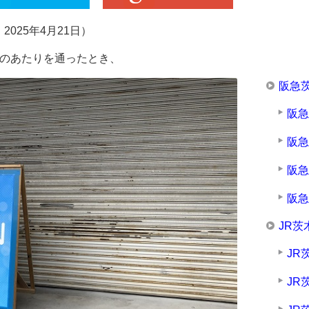
025年4月21日）
川のあたりを通ったとき、
阪急
阪
阪
阪
阪
JR茨
JR
JR