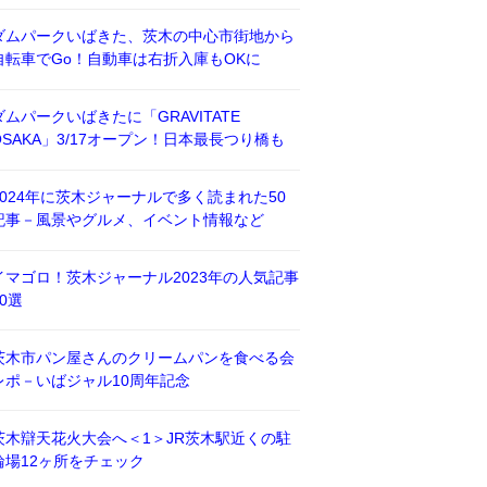
ダムパークいばきた、茨木の中心市街地から
自転車でGo！自動車は右折入庫もOKに
ダムパークいばきたに「GRAVITATE
OSAKA」3/17オープン！日本最長つり橋も
2024年に茨木ジャーナルで多く読まれた50
記事－風景やグルメ、イベント情報など
イマゴロ！茨木ジャーナル2023年の人気記事
50選
茨木市パン屋さんのクリームパンを食べる会
レポ－いばジャル10周年記念
茨木辯天花火大会へ＜1＞JR茨木駅近くの駐
輪場12ヶ所をチェック