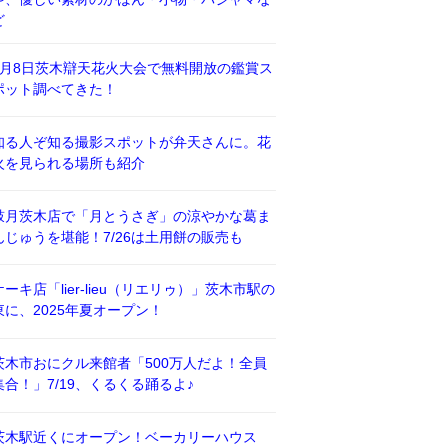
ど
8月8日茨木辯天花火大会で無料開放の鑑賞ス
ポット調べてきた！
知る人ぞ知る撮影スポットが弁天さんに。花
火を見られる場所も紹介
鼓月茨木店で「月とうさぎ」の涼やかな葛ま
んじゅうを堪能！7/26は土用餅の販売も
ケーキ店「lier-lieu（リエリゥ）」茨木市駅の
東に、2025年夏オープン！
茨木市おにクル来館者「500万人だよ！全員
集合！」7/19、くるくる踊るよ♪
茨木駅近くにオープン！ベーカリーハウス