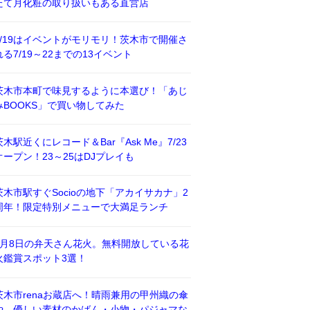
たて月化粧の取り扱いもある直営店
7/19はイベントがモリモリ！茨木市で開催さ
れる7/19～22までの13イベント
茨木市本町で味見するように本選び！「あじ
みBOOKS」で買い物してみた
茨木駅近くにレコード＆Bar『Ask Me』7/23
オープン！23～25はDJプレイも
茨木市駅すぐSocioの地下「アカイサカナ」2
周年！限定特別メニューで大満足ランチ
8月8日の弁天さん花火。無料開放している花
火鑑賞スポット3選！
茨木市renaお蔵店へ！晴雨兼用の甲州織の傘
や、優しい素材のかばん・小物・パジャマな