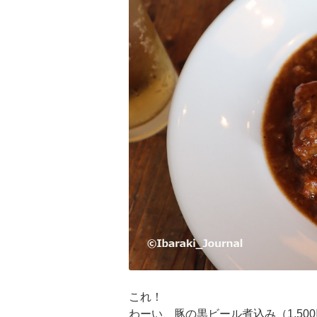
これ！
わーい、豚の黒ビール煮込み（1,50