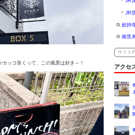
JR
JR
総持
南茨
グがカッコ良くって、この風景は好き～！
アクセ