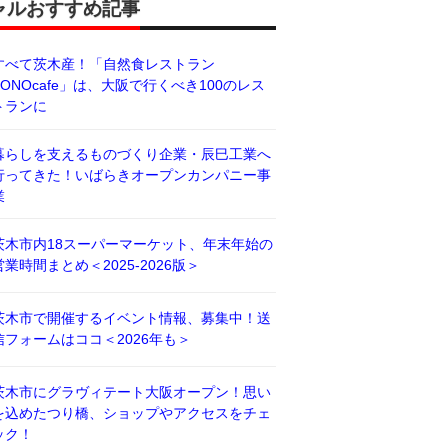
ャルおすすめ記事
すべて茨木産！「自然食レストラン
BONOcafe」は、大阪で行くべき100のレス
トランに
暮らしを支えるものづくり企業・辰巳工業へ
行ってきた！いばらきオープンカンパニー事
業
茨木市内18スーパーマーケット、年末年始の
営業時間まとめ＜2025-2026版＞
茨木市で開催するイベント情報、募集中！送
信フォームはココ＜2026年も＞
茨木市にグラヴィテート大阪オープン！思い
を込めたつり橋、ショップやアクセスをチェ
ック！