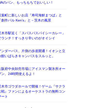
WAのパン、もっちもちでおいしい！
双葉町に新しいお店『寿司海鮮まつば』と
『創作バル Ken’s』と－茨木の風景
茨木市駅近く「スパスパスパイシーカレー」
でランチ！すっきり辛いのがオイシイ
アンダーパス、片側の歩道開通！イオンと立
命館いばらきキャンパスをスルッと。
大阪府中央卸売市場にアイスマン製氷所オー
プン、24時間使えるよ！
茨木市ゴウダホールで開催！ゲーム『サクラ
大戦』ファンによるオーケストラの無料コン
サート