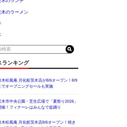
茨木のランチ
茨木のラーメン
寺
木
スランキング
青木松風庵 月化粧茨木店が8/6オープン！8/9
までオープニングセールも実施
茨木市中央公園・芝生広場で「夏祭り2026」
開催！フィナーレはみんなで盆踊り
青木松風庵 月化粧茨木店8/6オープン！焼き