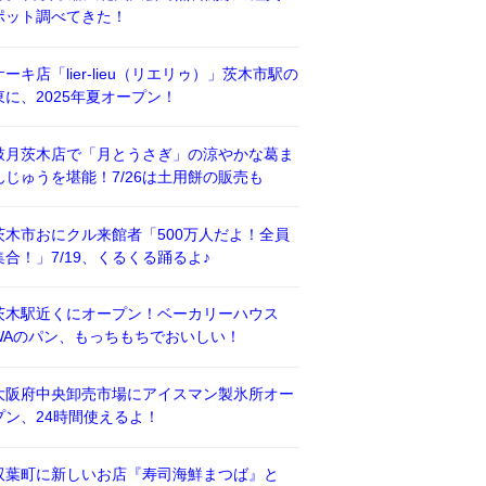
ポット調べてきた！
ケーキ店「lier-lieu（リエリゥ）」茨木市駅の
東に、2025年夏オープン！
鼓月茨木店で「月とうさぎ」の涼やかな葛ま
んじゅうを堪能！7/26は土用餅の販売も
茨木市おにクル来館者「500万人だよ！全員
集合！」7/19、くるくる踊るよ♪
茨木駅近くにオープン！ベーカリーハウス
WAのパン、もっちもちでおいしい！
大阪府中央卸売市場にアイスマン製氷所オー
プン、24時間使えるよ！
双葉町に新しいお店『寿司海鮮まつば』と