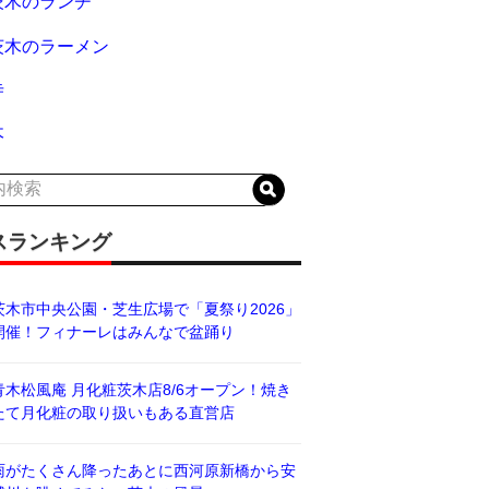
茨木のランチ
茨木のラーメン
寺
木
スランキング
茨木市中央公園・芝生広場で「夏祭り2026」
開催！フィナーレはみんなで盆踊り
青木松風庵 月化粧茨木店8/6オープン！焼き
たて月化粧の取り扱いもある直営店
雨がたくさん降ったあとに西河原新橋から安