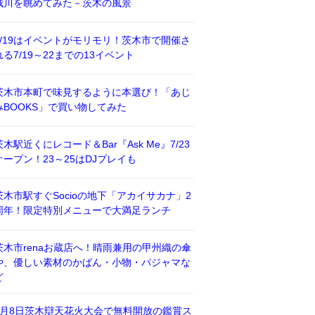
威川を眺めてみた－茨木の風景
7/19はイベントがモリモリ！茨木市で開催さ
れる7/19～22までの13イベント
茨木市本町で味見するように本選び！「あじ
みBOOKS」で買い物してみた
茨木駅近くにレコード＆Bar『Ask Me』7/23
オープン！23～25はDJプレイも
茨木市駅すぐSocioの地下「アカイサカナ」2
周年！限定特別メニューで大満足ランチ
茨木市renaお蔵店へ！晴雨兼用の甲州織の傘
や、優しい素材のかばん・小物・パジャマな
ど
8月8日茨木辯天花火大会で無料開放の鑑賞ス