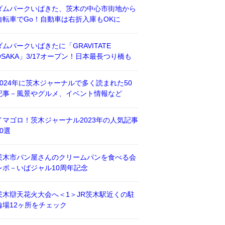
ダムパークいばきた、茨木の中心市街地から
自転車でGo！自動車は右折入庫もOKに
ダムパークいばきたに「GRAVITATE
OSAKA」3/17オープン！日本最長つり橋も
2024年に茨木ジャーナルで多く読まれた50
記事－風景やグルメ、イベント情報など
イマゴロ！茨木ジャーナル2023年の人気記事
50選
茨木市パン屋さんのクリームパンを食べる会
レポ－いばジャル10周年記念
茨木辯天花火大会へ＜1＞JR茨木駅近くの駐
輪場12ヶ所をチェック