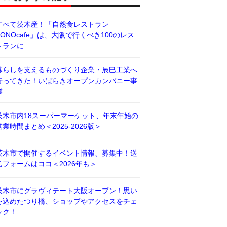
すべて茨木産！「自然食レストラン
BONOcafe」は、大阪で行くべき100のレス
トランに
暮らしを支えるものづくり企業・辰巳工業へ
行ってきた！いばらきオープンカンパニー事
業
茨木市内18スーパーマーケット、年末年始の
営業時間まとめ＜2025-2026版＞
茨木市で開催するイベント情報、募集中！送
信フォームはココ＜2026年も＞
茨木市にグラヴィテート大阪オープン！思い
を込めたつり橋、ショップやアクセスをチェ
ック！