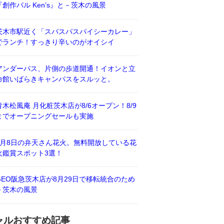
『創作バル Ken’s』と－茨木の風景
茨木市駅近く「スパスパスパイシーカレー」
でランチ！すっきり辛いのがオイシイ
アンダーパス、片側の歩道開通！イオンと立
命館いばらきキャンパスをスルッと。
青木松風庵 月化粧茨木店が8/6オープン！8/9
までオープニングセールも実施
8月8日の弁天さん花火。無料開放している花
火鑑賞スポット3選！
GEO阪急茨木店が8月29日で移転統合のため
－茨木の風景
ャルおすすめ記事