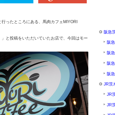
行ったところにある、馬肉カフェMIYORI
阪急
！」と投稿をいただいていたお店で、今回はモー
阪
阪
阪
阪
JR茨
JR
JR