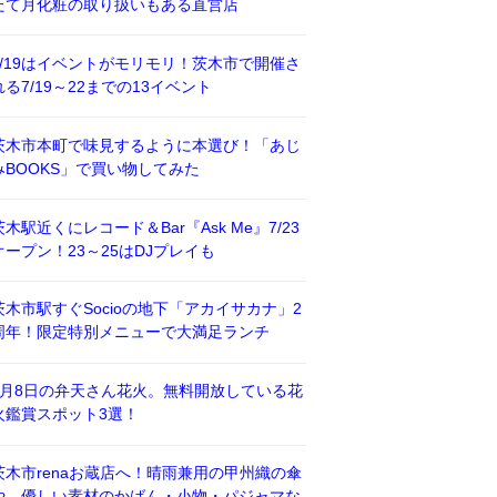
たて月化粧の取り扱いもある直営店
7/19はイベントがモリモリ！茨木市で開催さ
れる7/19～22までの13イベント
茨木市本町で味見するように本選び！「あじ
みBOOKS」で買い物してみた
茨木駅近くにレコード＆Bar『Ask Me』7/23
オープン！23～25はDJプレイも
茨木市駅すぐSocioの地下「アカイサカナ」2
周年！限定特別メニューで大満足ランチ
8月8日の弁天さん花火。無料開放している花
火鑑賞スポット3選！
茨木市renaお蔵店へ！晴雨兼用の甲州織の傘
や、優しい素材のかばん・小物・パジャマな