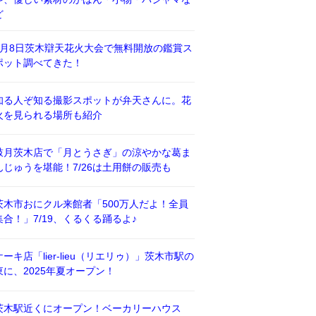
ど
8月8日茨木辯天花火大会で無料開放の鑑賞ス
ポット調べてきた！
知る人ぞ知る撮影スポットが弁天さんに。花
火を見られる場所も紹介
鼓月茨木店で「月とうさぎ」の涼やかな葛ま
んじゅうを堪能！7/26は土用餅の販売も
茨木市おにクル来館者「500万人だよ！全員
集合！」7/19、くるくる踊るよ♪
ケーキ店「lier-lieu（リエリゥ）」茨木市駅の
東に、2025年夏オープン！
茨木駅近くにオープン！ベーカリーハウス