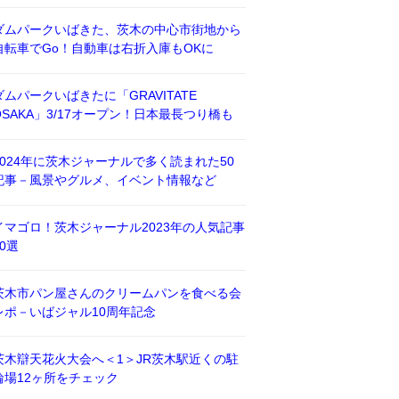
ダムパークいばきた、茨木の中心市街地から
自転車でGo！自動車は右折入庫もOKに
ダムパークいばきたに「GRAVITATE
OSAKA」3/17オープン！日本最長つり橋も
2024年に茨木ジャーナルで多く読まれた50
記事－風景やグルメ、イベント情報など
イマゴロ！茨木ジャーナル2023年の人気記事
50選
茨木市パン屋さんのクリームパンを食べる会
レポ－いばジャル10周年記念
茨木辯天花火大会へ＜1＞JR茨木駅近くの駐
輪場12ヶ所をチェック