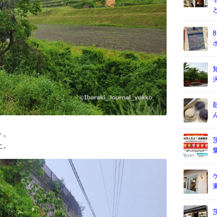
～。
た。