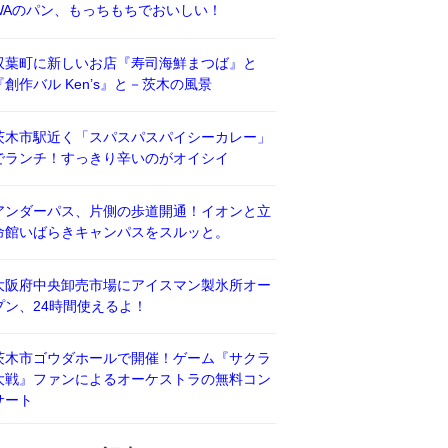
WAのパン、もっちもちでおいしい！
双葉町に新しいお店『寿司海鮮まつば』と
『創作バル Ken’s』と－茨木の風景
茨木市駅近く「スパスパスパイシーカレー」
でランチ！すっきり辛いのがオイシイ
アンダーパス、片側の歩道開通！イオンと立
命館いばらきキャンパスをスルッと。
大阪府中央卸売市場にアイスマン製氷所オー
プン、24時間使えるよ！
茨木市ゴウダホールで開催！ゲーム『サクラ
大戦』ファンによるオーケストラの無料コン
サート