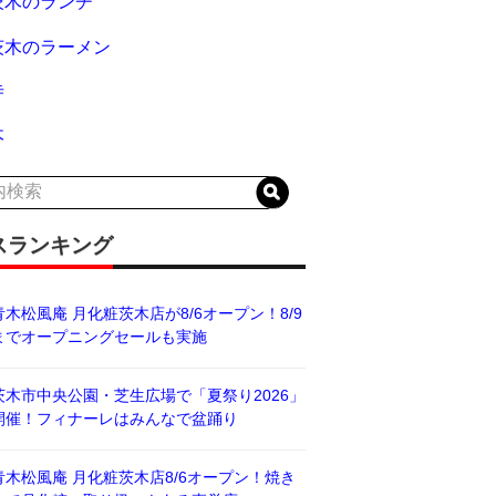
茨木のランチ
茨木のラーメン
寺
木
スランキング
青木松風庵 月化粧茨木店が8/6オープン！8/9
までオープニングセールも実施
茨木市中央公園・芝生広場で「夏祭り2026」
開催！フィナーレはみんなで盆踊り
青木松風庵 月化粧茨木店8/6オープン！焼き