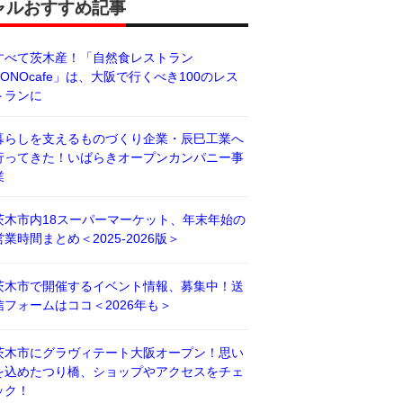
ャルおすすめ記事
すべて茨木産！「自然食レストラン
BONOcafe」は、大阪で行くべき100のレス
トランに
暮らしを支えるものづくり企業・辰巳工業へ
行ってきた！いばらきオープンカンパニー事
業
茨木市内18スーパーマーケット、年末年始の
営業時間まとめ＜2025-2026版＞
茨木市で開催するイベント情報、募集中！送
信フォームはココ＜2026年も＞
茨木市にグラヴィテート大阪オープン！思い
を込めたつり橋、ショップやアクセスをチェ
ック！