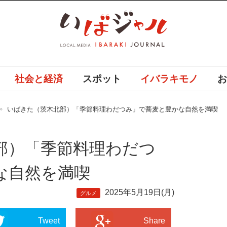
社会と経済
スポット
イバラキモノ
いばきた（茨木北部）「季節料理わだつみ」で蕎麦と豊かな自然を満喫
部）「季節料理わだつ
な自然を満喫
2025年5月19日(月)
グルメ
Tweet
Share