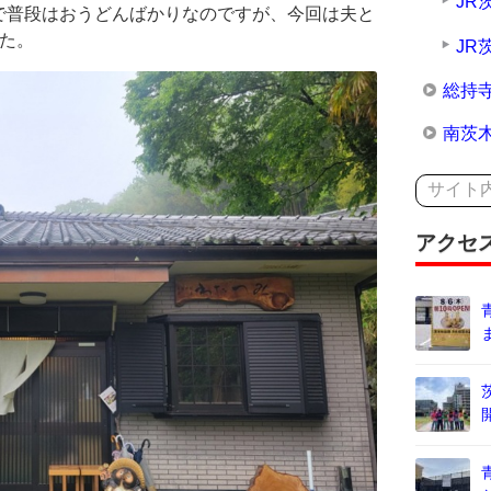
JR
で普段はおうどんばかりなのですが、今回は夫と
た。
JR
総持
南茨
アクセ