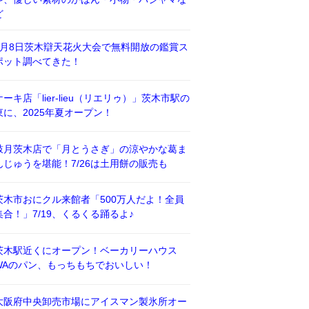
ど
8月8日茨木辯天花火大会で無料開放の鑑賞ス
ポット調べてきた！
ケーキ店「lier-lieu（リエリゥ）」茨木市駅の
東に、2025年夏オープン！
鼓月茨木店で「月とうさぎ」の涼やかな葛ま
んじゅうを堪能！7/26は土用餅の販売も
茨木市おにクル来館者「500万人だよ！全員
集合！」7/19、くるくる踊るよ♪
茨木駅近くにオープン！ベーカリーハウス
WAのパン、もっちもちでおいしい！
大阪府中央卸売市場にアイスマン製氷所オー