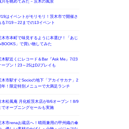
威川を眺めてみた－茨木の風景
7/19はイベントがモリモリ！茨木市で開催さ
れる7/19～22までの13イベント
茨木市本町で味見するように本選び！「あじ
みBOOKS」で買い物してみた
茨木駅近くにレコード＆Bar『Ask Me』7/23
オープン！23～25はDJプレイも
茨木市駅すぐSocioの地下「アカイサカナ」2
周年！限定特別メニューで大満足ランチ
青木松風庵 月化粧茨木店が8/6オープン！8/9
までオープニングセールも実施
茨木市renaお蔵店へ！晴雨兼用の甲州織の傘
や、優しい素材のかばん・小物・パジャマな