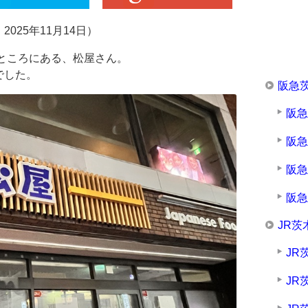
025年11月14日）
ところにある、松屋さん。
でした。
阪急
阪
阪
阪
阪
JR茨
JR
JR