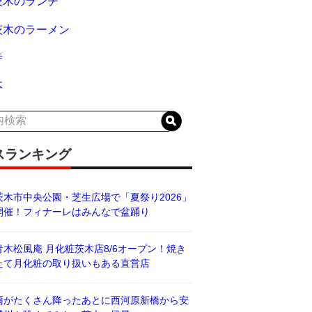
茨木のランチ
茨木のラーメン
寺
木
スランキング
茨木市中央公園・芝生広場で「夏祭り2026」
開催！フィナーレはみんなで盆踊り
青木松風庵 月化粧茨木店8/6オープン！焼き
たて月化粧の取り扱いもある直営店
雨がたくさん降ったあとに西河原新橋から安