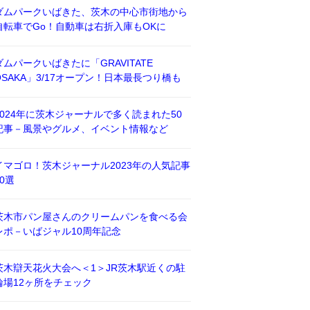
ダムパークいばきた、茨木の中心市街地から
自転車でGo！自動車は右折入庫もOKに
ダムパークいばきたに「GRAVITATE
OSAKA」3/17オープン！日本最長つり橋も
2024年に茨木ジャーナルで多く読まれた50
記事－風景やグルメ、イベント情報など
イマゴロ！茨木ジャーナル2023年の人気記事
50選
茨木市パン屋さんのクリームパンを食べる会
レポ－いばジャル10周年記念
茨木辯天花火大会へ＜1＞JR茨木駅近くの駐
輪場12ヶ所をチェック