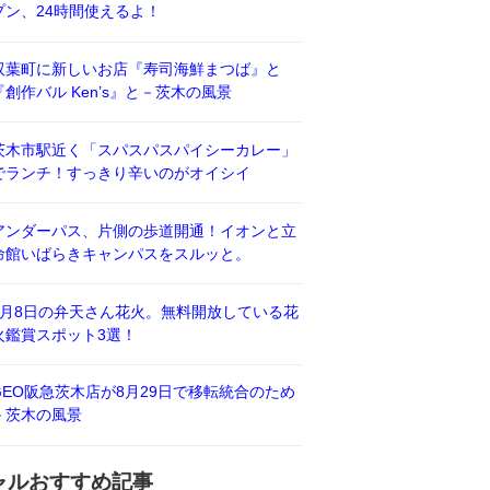
プン、24時間使えるよ！
双葉町に新しいお店『寿司海鮮まつば』と
『創作バル Ken’s』と－茨木の風景
茨木市駅近く「スパスパスパイシーカレー」
でランチ！すっきり辛いのがオイシイ
アンダーパス、片側の歩道開通！イオンと立
命館いばらきキャンパスをスルッと。
8月8日の弁天さん花火。無料開放している花
火鑑賞スポット3選！
GEO阪急茨木店が8月29日で移転統合のため
－茨木の風景
ャルおすすめ記事