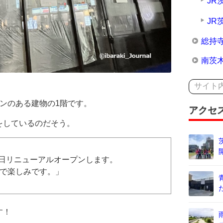
JR
JR
総持
南茨
ンのある建物の1階です。
アクセ
をしているのだそう。
4日リニューアルオープンします。
で楽しみです。」
す！