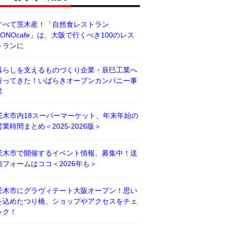
すべて茨木産！「自然食レストラン
BONOcafe」は、大阪で行くべき100のレス
トランに
暮らしを支えるものづくり企業・辰巳工業へ
行ってきた！いばらきオープンカンパニー事
業
茨木市内18スーパーマーケット、年末年始の
営業時間まとめ＜2025-2026版＞
茨木市で開催するイベント情報、募集中！送
信フォームはココ＜2026年も＞
茨木市にグラヴィテート大阪オープン！思い
を込めたつり橋、ショップやアクセスをチェ
ック！