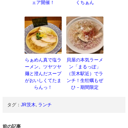
ェア開催！
くちぁん
らぁめん真で塩ラ
貝屋の本気ラーメ
ーメン。ツヤツヤ
ン「まるっぽ」
麺と澄んだスープ
（茨木駅近）でラ
がおいしくてたま
ンチ！生牡蠣もぜ
らんっ！
ひ－期間限定
タグ：
JR茨木
,
ランチ
前の記事