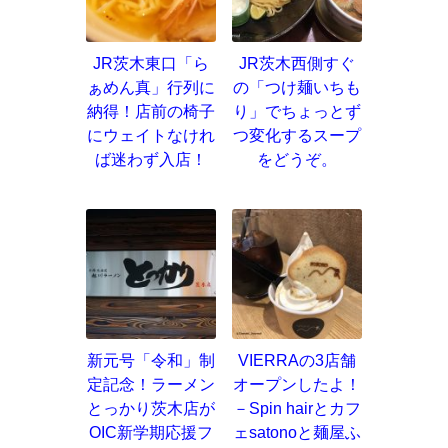
JR茨木東口「ら
JR茨木西側すぐ
ぁめん真」行列に
の「つけ麺いちも
納得！店前の椅子
り」でちょっとず
にウェイトなけれ
つ変化するスープ
ば迷わず入店！
をどうぞ。
新元号「令和」制
VIERRAの3店舗
定記念！ラーメン
オープンしたよ！
とっかり茨木店が
－Spin hairとカフ
OIC新学期応援フ
ェsatonoと麺屋ふ