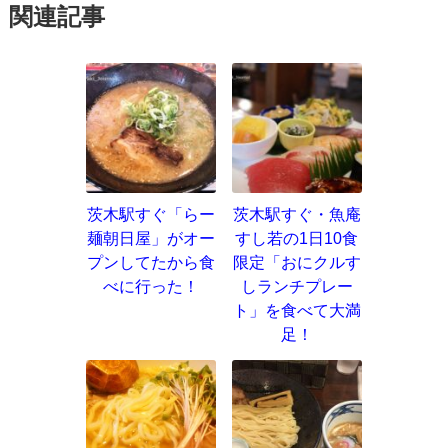
関連記事
茨木駅すぐ「らー
茨木駅すぐ・魚庵
麺朝日屋」がオー
すし若の1日10食
プンしてたから食
限定「おにクルす
べに行った！
しランチプレー
ト」を食べて大満
足！