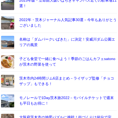
2023年版・立命館大阪いばらきキャンパス近くの駐車場11
選！
2022年・茨木ジャーナル人気記事30選－今年もありがとう
ございました
名称は「ダムパークいばきた」に決定！安威川ダム公園エ
リアの風景
子ども食堂で一緒に食べよう！季節のごはんカフェsatono
が茨木の野菜を使って
茨木市内24時間ジム6店まとめ－ライザップ監修「チョコ
ザップ」もできる！
モノレールで1Day茨木旅2022－モバイルチケットで週末
も平日もお得に！
大阪府茨木市の地図パズルに挑戦！街づくりは何分で完