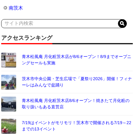
南茨木
アクセスランキング
青木松風庵 月化粧茨木店が8/6オープン！8/9までオープニ
ングセールも実施
茨木市中央公園・芝生広場で「夏祭り2026」開催！フィナ
ーレはみんなで盆踊り
青木松風庵 月化粧茨木店8/6オープン！焼きたて月化粧の
取り扱いもある直営店
7/19はイベントがモリモリ！茨木市で開催される7/19～22
までの13イベント