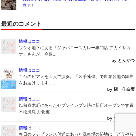
成？！
最近のコメント
情報はココ
ソシオ地下にある「ジャパニーズカレー専門店 アカイサカ
ナ」さんが、今週...
by とんかつ
情報はココ
１台のピアノを４人で演奏。「８手連弾」で世界各地の舞曲
をお届けします。...
by 槇 佳奈実
情報はココ
以前舟木町にあったセブンイレブン跡に新店オープンです青
木松風庵 月化粧...
by ヤスケムシ
情報はココ
春日のプチプランス付近にあった洗車場の跡地は、どうやら