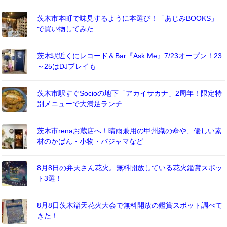
茨木市本町で味見するように本選び！「あじみBOOKS」
で買い物してみた
茨木駅近くにレコード＆Bar『Ask Me』7/23オープン！23
～25はDJプレイも
茨木市駅すぐSocioの地下「アカイサカナ」2周年！限定特
別メニューで大満足ランチ
茨木市renaお蔵店へ！晴雨兼用の甲州織の傘や、優しい素
材のかばん・小物・パジャマなど
8月8日の弁天さん花火。無料開放している花火鑑賞スポッ
ト3選！
8月8日茨木辯天花火大会で無料開放の鑑賞スポット調べて
きた！