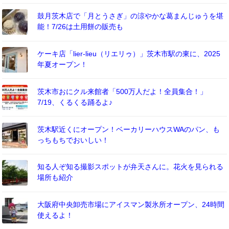
鼓月茨木店で「月とうさぎ」の涼やかな葛まんじゅうを堪
能！7/26は土用餅の販売も
ケーキ店「lier-lieu（リエリゥ）」茨木市駅の東に、2025
年夏オープン！
茨木市おにクル来館者「500万人だよ！全員集合！」
7/19、くるくる踊るよ♪
茨木駅近くにオープン！ベーカリーハウスWAのパン、も
っちもちでおいしい！
知る人ぞ知る撮影スポットが弁天さんに。花火を見られる
場所も紹介
大阪府中央卸売市場にアイスマン製氷所オープン、24時間
使えるよ！