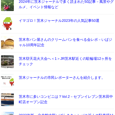
2024年に茨木ジャーナルで多く読まれた50記事－風景やグ
ルメ、イベント情報など
イマゴロ！茨木ジャーナル2023年の人気記事50選
茨木市パン屋さんのクリームパンを食べる会レポ－いばジ
ャル10周年記念
茨木辯天花火大会へ＜1＞JR茨木駅近くの駐輪場12ヶ所を
チェック
茨木ジャーナルの市民レポーターさんを紹介します。
茨木市に多いコンビニは？Vol.2－セブンイレブン茨木田中
町店オープン記念