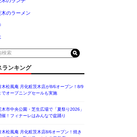
茨木のランチ
茨木のラーメン
寺
木
スランキング
青木松風庵 月化粧茨木店が8/6オープン！8/9
までオープニングセールも実施
茨木市中央公園・芝生広場で「夏祭り2026」
開催！フィナーレはみんなで盆踊り
青木松風庵 月化粧茨木店8/6オープン！焼き