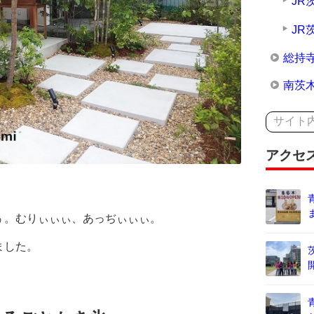
JR
JR
総持
南茨
アクセ
ぅ。むりぃぃぃ、あっぢぃぃぃ。
ました。