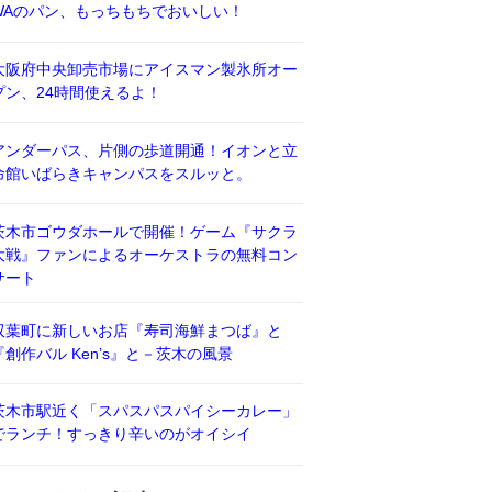
WAのパン、もっちもちでおいしい！
大阪府中央卸売市場にアイスマン製氷所オー
プン、24時間使えるよ！
アンダーパス、片側の歩道開通！イオンと立
命館いばらきキャンパスをスルッと。
茨木市ゴウダホールで開催！ゲーム『サクラ
大戦』ファンによるオーケストラの無料コン
サート
双葉町に新しいお店『寿司海鮮まつば』と
『創作バル Ken’s』と－茨木の風景
茨木市駅近く「スパスパスパイシーカレー」
でランチ！すっきり辛いのがオイシイ