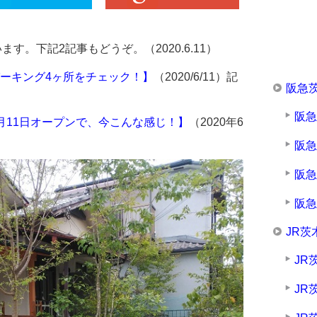
ます。下記2記事もどうぞ。（2020.6.11）
ーキング4ヶ所をチェック！】
（2020/6/11）記
阪急
阪
月11日オープンで、今こんな感じ！】
（2020年6
阪
阪
阪
JR茨
JR
JR