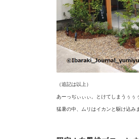
（追記は以上）
あーっぢぃぃぃ。とけてしまうぅぅ
猛暑の中、ムリはイカンと駆け込み