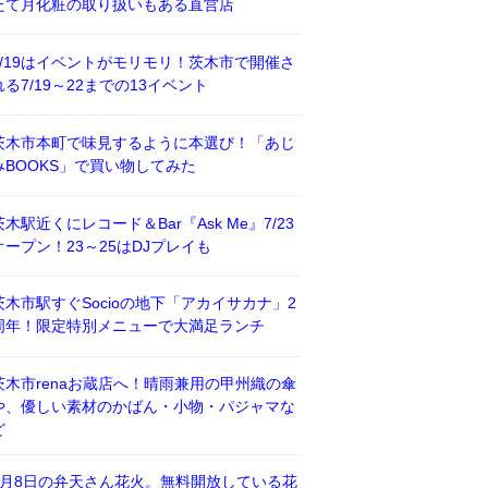
たて月化粧の取り扱いもある直営店
7/19はイベントがモリモリ！茨木市で開催さ
れる7/19～22までの13イベント
茨木市本町で味見するように本選び！「あじ
みBOOKS」で買い物してみた
茨木駅近くにレコード＆Bar『Ask Me』7/23
オープン！23～25はDJプレイも
茨木市駅すぐSocioの地下「アカイサカナ」2
周年！限定特別メニューで大満足ランチ
茨木市renaお蔵店へ！晴雨兼用の甲州織の傘
や、優しい素材のかばん・小物・パジャマな
ど
8月8日の弁天さん花火。無料開放している花