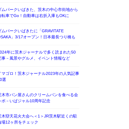
ダムパークいばきた、茨木の中心市街地から
自転車でGo！自動車は右折入庫もOKに
ダムパークいばきたに「GRAVITATE
OSAKA」3/17オープン！日本最長つり橋も
2024年に茨木ジャーナルで多く読まれた50
記事－風景やグルメ、イベント情報など
イマゴロ！茨木ジャーナル2023年の人気記事
50選
茨木市パン屋さんのクリームパンを食べる会
レポ－いばジャル10周年記念
茨木辯天花火大会へ＜1＞JR茨木駅近くの駐
輪場12ヶ所をチェック