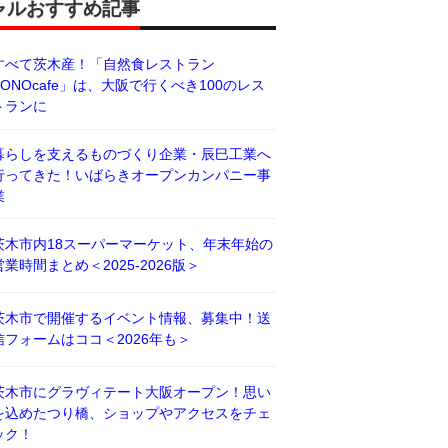
ャルおすすめ記事
すべて茨木産！「自然食レストラン
BONOcafe」は、大阪で行くべき100のレス
トランに
暮らしを支えるものづくり企業・辰巳工業へ
行ってきた！いばらきオープンカンパニー事
業
茨木市内18スーパーマーケット、年末年始の
営業時間まとめ＜2025-2026版＞
茨木市で開催するイベント情報、募集中！送
信フォームはココ＜2026年も＞
茨木市にグラヴィテート大阪オープン！思い
を込めたつり橋、ショップやアクセスをチェ
ック！