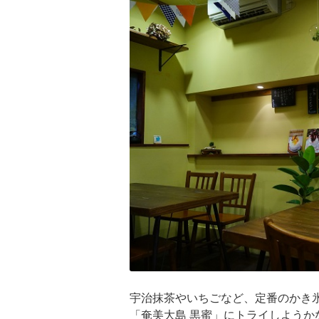
宇治抹茶やいちごなど、定番のかき
「奄美大島 黒蜜」にトライしよう