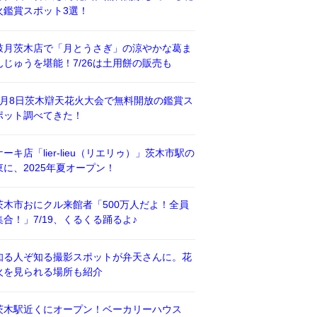
火鑑賞スポット3選！
鼓月茨木店で「月とうさぎ」の涼やかな葛ま
んじゅうを堪能！7/26は土用餅の販売も
8月8日茨木辯天花火大会で無料開放の鑑賞ス
ポット調べてきた！
ケーキ店「lier-lieu（リエリゥ）」茨木市駅の
東に、2025年夏オープン！
茨木市おにクル来館者「500万人だよ！全員
集合！」7/19、くるくる踊るよ♪
知る人ぞ知る撮影スポットが弁天さんに。花
火を見られる場所も紹介
茨木駅近くにオープン！ベーカリーハウス