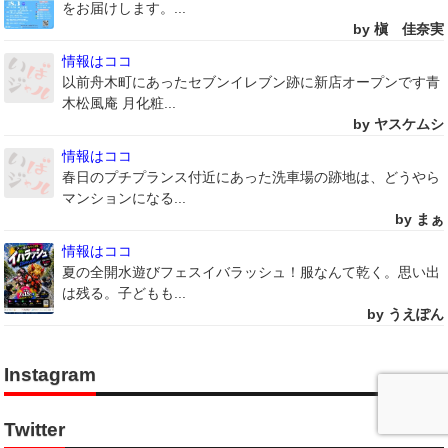
をお届けします。...
by 槇 佳奈実
情報はココ
以前舟木町にあったセブンイレブン跡に新店オープンです青
木松風庵 月化粧...
by ヤスケムシ
情報はココ
春日のプチプランス付近にあった洗車場の跡地は、どうやら
マンションになる...
by まぁ
情報はココ
夏の全開水遊びフェスイバラッシュ！服なんて乾く。思い出
は残る。子どもも...
by うえぽん
Instagram
Twitter