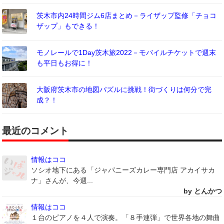
茨木市内24時間ジム6店まとめ－ライザップ監修「チョコ
ザップ」もできる！
モノレールで1Day茨木旅2022－モバイルチケットで週末
も平日もお得に！
大阪府茨木市の地図パズルに挑戦！街づくりは何分で完
成？！
最近のコメント
情報はココ
ソシオ地下にある「ジャパニーズカレー専門店 アカイサカ
ナ」さんが、今週...
by とんかつ
情報はココ
１台のピアノを４人で演奏。「８手連弾」で世界各地の舞曲