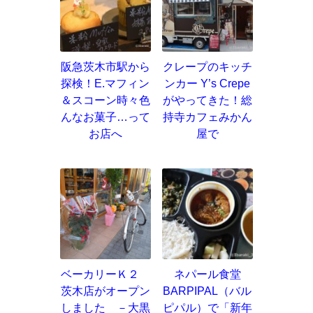
阪急茨木市駅から
クレープのキッチ
探検！E.マフィン
ンカー Y’s Crepe
＆スコーン時々色
がやってきた！総
んなお菓子…って
持寺カフェみかん
お店へ
屋で
ベーカリーＫ２
ネパール食堂
茨木店がオープン
BARPIPAL（バル
しました －大黒
ピパル）で「新年