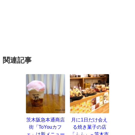
関連記事
茨木阪急本通商店
月に1日だけ会え
街「ToYouカフ
る焼き菓子の店
ェ」は新メニュー
「ふふ」－茨木市