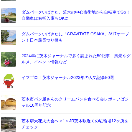
ダムパークいばきた、茨木の中心市街地から自転車でGo！
自動車は右折入庫もOKに
ダムパークいばきたに「GRAVITATE OSAKA」3/17オープ
ン！日本最長つり橋も
2024年に茨木ジャーナルで多く読まれた50記事－風景やグ
ルメ、イベント情報など
イマゴロ！茨木ジャーナル2023年の人気記事50選
茨木市パン屋さんのクリームパンを食べる会レポ－いばジ
ャル10周年記念
茨木辯天花火大会へ＜1＞JR茨木駅近くの駐輪場12ヶ所を
チェック