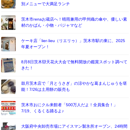
別メニューで大満足ランチ
茨木市renaお蔵店へ！晴雨兼用の甲州織の傘や、優しい素
材のかばん・小物・パジャマなど
ケーキ店「lier-lieu（リエリゥ）」茨木市駅の東に、2025
年夏オープン！
8月8日茨木辯天花火大会で無料開放の鑑賞スポット調べて
きた！
鼓月茨木店で「月とうさぎ」の涼やかな葛まんじゅうを堪
能！7/26は土用餅の販売も
茨木市おにクル来館者「500万人だよ！全員集合！」
7/19、くるくる踊るよ♪
大阪府中央卸売市場にアイスマン製氷所オープン、24時間