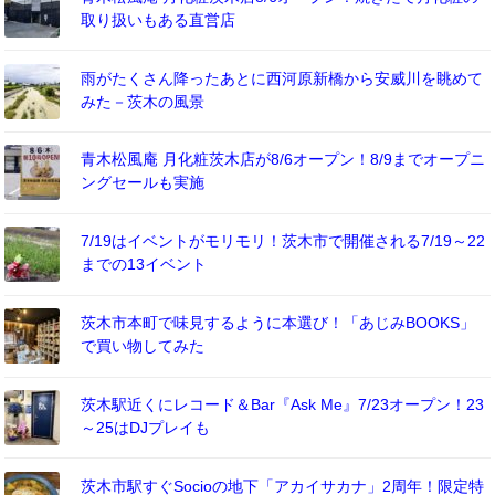
取り扱いもある直営店
雨がたくさん降ったあとに西河原新橋から安威川を眺めて
みた－茨木の風景
青木松風庵 月化粧茨木店が8/6オープン！8/9までオープニ
ングセールも実施
7/19はイベントがモリモリ！茨木市で開催される7/19～22
までの13イベント
茨木市本町で味見するように本選び！「あじみBOOKS」
で買い物してみた
茨木駅近くにレコード＆Bar『Ask Me』7/23オープン！23
～25はDJプレイも
茨木市駅すぐSocioの地下「アカイサカナ」2周年！限定特