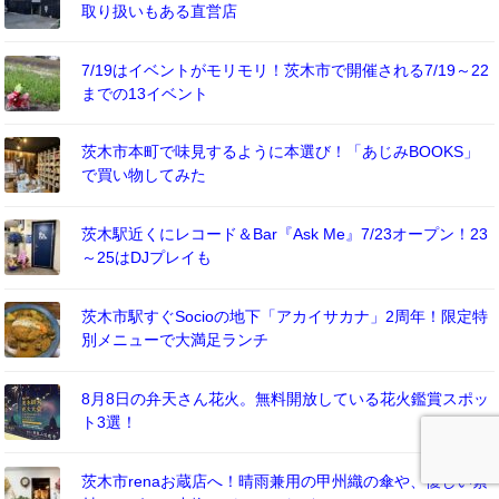
取り扱いもある直営店
7/19はイベントがモリモリ！茨木市で開催される7/19～22
までの13イベント
茨木市本町で味見するように本選び！「あじみBOOKS」
で買い物してみた
茨木駅近くにレコード＆Bar『Ask Me』7/23オープン！23
～25はDJプレイも
茨木市駅すぐSocioの地下「アカイサカナ」2周年！限定特
別メニューで大満足ランチ
8月8日の弁天さん花火。無料開放している花火鑑賞スポッ
ト3選！
茨木市renaお蔵店へ！晴雨兼用の甲州織の傘や、優しい素