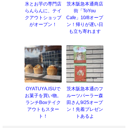
氷とお芋の専門店
茨木阪急本通商店
らんらんに、テイ
街「ToYou
クアウトショップ
Cafe」10/8オープ
がオープン！
ン！帰りが遅い日
も立ち寄れます
OYATUYA.ISUで
茨木阪急本通のフ
お菓子を買い物。
ルーツパーラー森
ランチBoxテイク
田さん9/25オープ
アウトもスター
ン！先着プレゼン
ト！
トあるよ