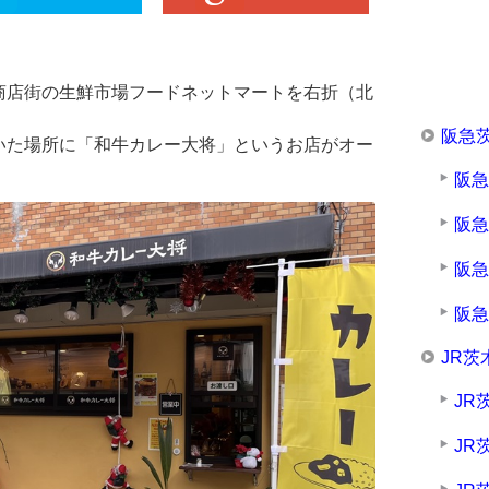
商店街の生鮮市場フードネットマートを右折（北
阪急
いた場所に「和牛カレー大将」というお店がオー
阪
阪
阪
阪
JR茨
JR
JR