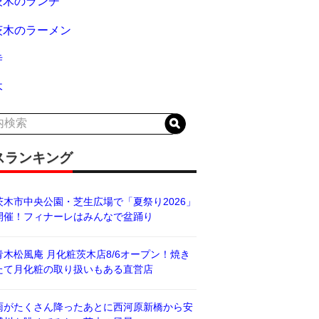
茨木のランチ
茨木のラーメン
寺
木
スランキング
茨木市中央公園・芝生広場で「夏祭り2026」
開催！フィナーレはみんなで盆踊り
青木松風庵 月化粧茨木店8/6オープン！焼き
たて月化粧の取り扱いもある直営店
雨がたくさん降ったあとに西河原新橋から安