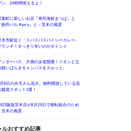
プン、24時間使えるよ！
双葉町に新しいお店『寿司海鮮まつば』と
『創作バル Ken’s』と－茨木の風景
茨木市駅近く「スパスパスパイシーカレー」
でランチ！すっきり辛いのがオイシイ
アンダーパス、片側の歩道開通！イオンと立
命館いばらきキャンパスをスルッと。
8月8日の弁天さん花火。無料開放している花
火鑑賞スポット3選！
GEO阪急茨木店が8月29日で移転統合のため
－茨木の風景
ャルおすすめ記事