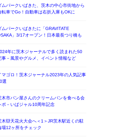
ダムパークいばきた、茨木の中心市街地から
自転車でGo！自動車は右折入庫もOKに
ダムパークいばきたに「GRAVITATE
OSAKA」3/17オープン！日本最長つり橋も
2024年に茨木ジャーナルで多く読まれた50
記事－風景やグルメ、イベント情報など
イマゴロ！茨木ジャーナル2023年の人気記事
50選
茨木市パン屋さんのクリームパンを食べる会
レポ－いばジャル10周年記念
茨木辯天花火大会へ＜1＞JR茨木駅近くの駐
輪場12ヶ所をチェック