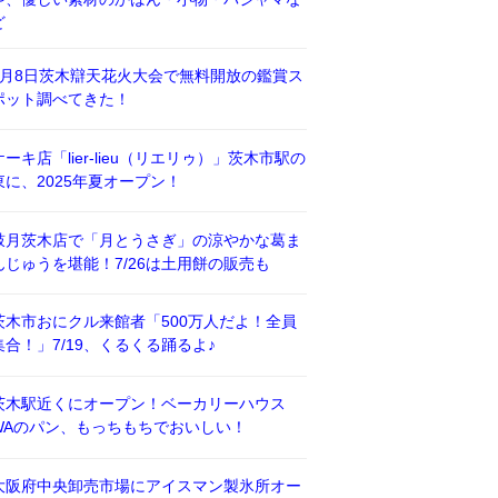
ど
8月8日茨木辯天花火大会で無料開放の鑑賞ス
ポット調べてきた！
ケーキ店「lier-lieu（リエリゥ）」茨木市駅の
東に、2025年夏オープン！
鼓月茨木店で「月とうさぎ」の涼やかな葛ま
んじゅうを堪能！7/26は土用餅の販売も
茨木市おにクル来館者「500万人だよ！全員
集合！」7/19、くるくる踊るよ♪
茨木駅近くにオープン！ベーカリーハウス
WAのパン、もっちもちでおいしい！
大阪府中央卸売市場にアイスマン製氷所オー