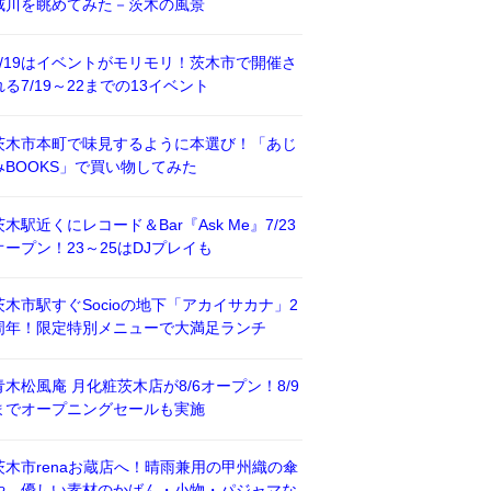
威川を眺めてみた－茨木の風景
7/19はイベントがモリモリ！茨木市で開催さ
れる7/19～22までの13イベント
茨木市本町で味見するように本選び！「あじ
みBOOKS」で買い物してみた
茨木駅近くにレコード＆Bar『Ask Me』7/23
オープン！23～25はDJプレイも
茨木市駅すぐSocioの地下「アカイサカナ」2
周年！限定特別メニューで大満足ランチ
青木松風庵 月化粧茨木店が8/6オープン！8/9
までオープニングセールも実施
茨木市renaお蔵店へ！晴雨兼用の甲州織の傘
や、優しい素材のかばん・小物・パジャマな