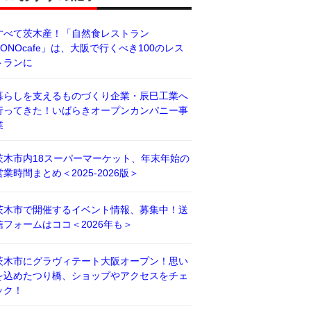
すべて茨木産！「自然食レストラン
BONOcafe」は、大阪で行くべき100のレス
トランに
暮らしを支えるものづくり企業・辰巳工業へ
行ってきた！いばらきオープンカンパニー事
業
茨木市内18スーパーマーケット、年末年始の
営業時間まとめ＜2025-2026版＞
茨木市で開催するイベント情報、募集中！送
信フォームはココ＜2026年も＞
茨木市にグラヴィテート大阪オープン！思い
を込めたつり橋、ショップやアクセスをチェ
ック！