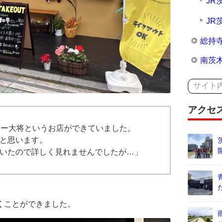
JR
JR
総持
南茨
アクセ
レー大将というお店ができていました。
と思います。
いたので詳しく見れませんでしたが…」
くことができました。