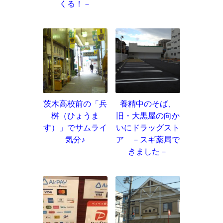
くる！－
茨木高校前の「兵
養精中のそば、
桝（ひょうま
旧・大黒屋の向か
す）」でサムライ
いにドラッグスト
気分♪
ア －スギ薬局で
きました－