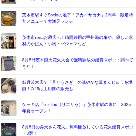
茨木市駅すぐSocioの地下「アカイサカナ」2周年！限定特
別メニューで大満足ランチ
茨木市renaお蔵店へ！晴雨兼用の甲州織の傘や、優しい素
材のかばん・小物・パジャマなど
8月8日茨木辯天花火大会で無料開放の鑑賞スポット調べて
きた！
鼓月茨木店で「月とうさぎ」の涼やかな葛まんじゅうを堪
能！7/26は土用餅の販売も
ケーキ店「lier-lieu（リエリゥ）」茨木市駅の東に、2025
年夏オープン！
8月8日の弁天さん花火。無料開放している花火鑑賞スポッ
ト3選！