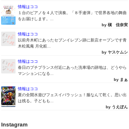
情報はココ
１台のピアノを４人で演奏。「８手連弾」で世界各地の舞曲
をお届けします。...
by 槇 佳奈実
情報はココ
以前舟木町にあったセブンイレブン跡に新店オープンです青
木松風庵 月化粧...
by ヤスケムシ
情報はココ
春日のプチプランス付近にあった洗車場の跡地は、どうやら
マンションになる...
by まぁ
情報はココ
夏の全開水遊びフェスイバラッシュ！服なんて乾く。思い出
は残る。子どもも...
by うえぽん
Instagram