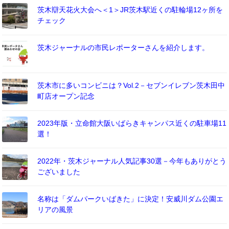
茨木辯天花火大会へ＜1＞JR茨木駅近くの駐輪場12ヶ所を
チェック
茨木ジャーナルの市民レポーターさんを紹介します。
茨木市に多いコンビニは？Vol.2－セブンイレブン茨木田中
町店オープン記念
2023年版・立命館大阪いばらきキャンパス近くの駐車場11
選！
2022年・茨木ジャーナル人気記事30選－今年もありがとう
ございました
名称は「ダムパークいばきた」に決定！安威川ダム公園エ
リアの風景