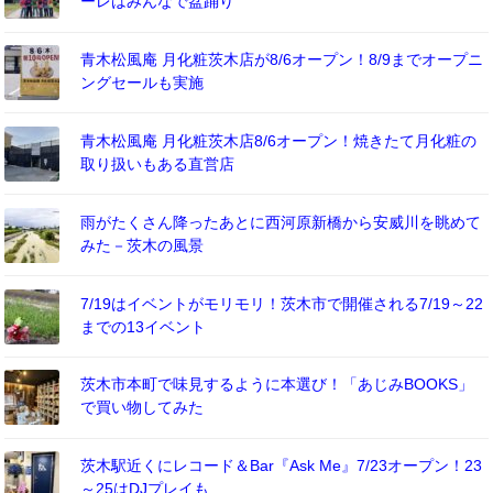
ーレはみんなで盆踊り
青木松風庵 月化粧茨木店が8/6オープン！8/9までオープニ
ングセールも実施
青木松風庵 月化粧茨木店8/6オープン！焼きたて月化粧の
取り扱いもある直営店
雨がたくさん降ったあとに西河原新橋から安威川を眺めて
みた－茨木の風景
7/19はイベントがモリモリ！茨木市で開催される7/19～22
までの13イベント
茨木市本町で味見するように本選び！「あじみBOOKS」
で買い物してみた
茨木駅近くにレコード＆Bar『Ask Me』7/23オープン！23
～25はDJプレイも