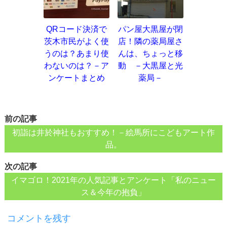
QRコード決済で
パン屋大黒屋が閉
茨木市民がよく使
店！隣の薬局屋さ
うのは？あまり使
んは、ちょっと移
わないのは？－ア
動 －大黒屋と光
ンケートまとめ
薬局－
前の記事
初詣は井於神社もおすすめ！－絵馬所にこどもアート作
品。
次の記事
イマゴロ！2021年の人気記事とアンケート「私のニュー
ス＆今年の抱負」
コメントを残す