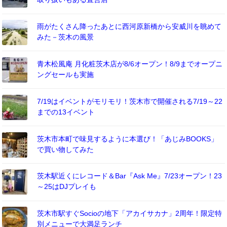
雨がたくさん降ったあとに西河原新橋から安威川を眺めて
みた－茨木の風景
青木松風庵 月化粧茨木店が8/6オープン！8/9までオープニ
ングセールも実施
7/19はイベントがモリモリ！茨木市で開催される7/19～22
までの13イベント
茨木市本町で味見するように本選び！「あじみBOOKS」
で買い物してみた
茨木駅近くにレコード＆Bar『Ask Me』7/23オープン！23
～25はDJプレイも
茨木市駅すぐSocioの地下「アカイサカナ」2周年！限定特
別メニューで大満足ランチ