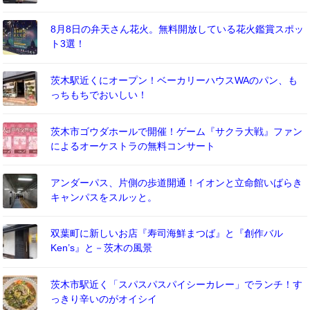
8月8日の弁天さん花火。無料開放している花火鑑賞スポッ
ト3選！
茨木駅近くにオープン！ベーカリーハウスWAのパン、も
っちもちでおいしい！
茨木市ゴウダホールで開催！ゲーム『サクラ大戦』ファン
によるオーケストラの無料コンサート
アンダーパス、片側の歩道開通！イオンと立命館いばらき
キャンパスをスルッと。
双葉町に新しいお店『寿司海鮮まつば』と『創作バル
Ken’s』と－茨木の風景
茨木市駅近く「スパスパスパイシーカレー」でランチ！す
っきり辛いのがオイシイ