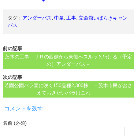
タグ：
アンダーパス
,
中条
,
工事
,
立命館いばらきキャン
パス
前の記事
茨木の工事－ＪＲの西側から東側へスルッと行ける（予定
の）アンダーパス－
次の記事
若園公園バラ園に咲く150品種2,300株 －茨木市民がおさ
えておきたいバラはこれ！－
コメントを残す
名前 (必須)