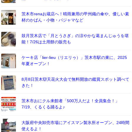
茨木市renaお蔵店へ！晴雨兼用の甲州織の傘や、優しい素
材のかばん・小物・パジャマなど
鼓月茨木店で「月とうさぎ」の涼やかな葛まんじゅうを堪
能！7/26は土用餅の販売も
ケーキ店「lier-lieu（リエリゥ）」茨木市駅の東に、2025
年夏オープン！
8月8日茨木辯天花火大会で無料開放の鑑賞スポット調べて
きた！
茨木市おにクル来館者「500万人だよ！全員集合！」
7/19、くるくる踊るよ♪
大阪府中央卸売市場にアイスマン製氷所オープン、24時間
使えるよ！