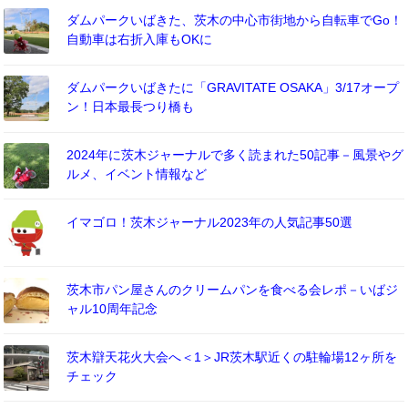
ダムパークいばきた、茨木の中心市街地から自転車でGo！
自動車は右折入庫もOKに
ダムパークいばきたに「GRAVITATE OSAKA」3/17オープ
ン！日本最長つり橋も
2024年に茨木ジャーナルで多く読まれた50記事－風景やグ
ルメ、イベント情報など
イマゴロ！茨木ジャーナル2023年の人気記事50選
茨木市パン屋さんのクリームパンを食べる会レポ－いばジ
ャル10周年記念
茨木辯天花火大会へ＜1＞JR茨木駅近くの駐輪場12ヶ所を
チェック