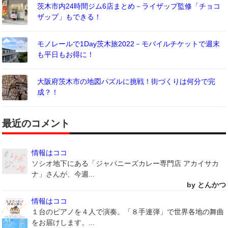
茨木市内24時間ジム6店まとめ－ライザップ監修「チョコ
ザップ」もできる！
モノレールで1Day茨木旅2022－モバイルチケットで週末
も平日もお得に！
大阪府茨木市の地図パズルに挑戦！街づくりは何分で完
成？！
最近のコメント
情報はココ
ソシオ地下にある「ジャパニーズカレー専門店 アカイサカ
ナ」さんが、今週...
by とんかつ
情報はココ
１台のピアノを４人で演奏。「８手連弾」で世界各地の舞曲
をお届けします。...