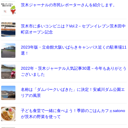
茨木ジャーナルの市民レポーターさんを紹介します。
茨木市に多いコンビニは？Vol.2－セブンイレブン茨木田中
町店オープン記念
2023年版・立命館大阪いばらきキャンパス近くの駐車場11
選！
2022年・茨木ジャーナル人気記事30選－今年もありがとう
ございました
名称は「ダムパークいばきた」に決定！安威川ダム公園エ
リアの風景
子ども食堂で一緒に食べよう！季節のごはんカフェsatono
が茨木の野菜を使って