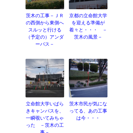
茨木の工事－ＪＲ
京都の立命館大学
の西側から東側へ
を迎える準備が
スルッと行ける
着々と・・・ －
（予定の）アンダ
茨木の風景－
ーパス－
立命館大学いばら
茨木市民が気にな
きキャンパスを、
ってる、あの工事
一瞬覗いてみちゃ
は今・・・
った －茨木の工
事－