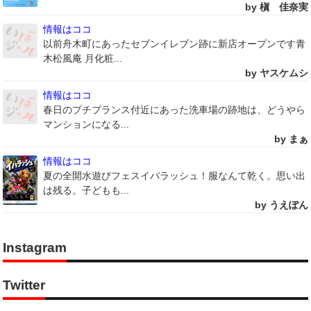
by 槇 佳奈実
情報はココ
以前舟木町にあったセブンイレブン跡に新店オープンです青
木松風庵 月化粧...
by ヤスケムシ
情報はココ
春日のプチプランス付近にあった洗車場の跡地は、どうやら
マンションになる...
by まぁ
情報はココ
夏の全開水遊びフェスイバラッシュ！服なんて乾く。思い出
は残る。子どもも...
by うえぽん
Instagram
Twitter