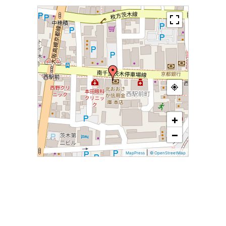
+
−
|
MapPress
© OpenStreetMap