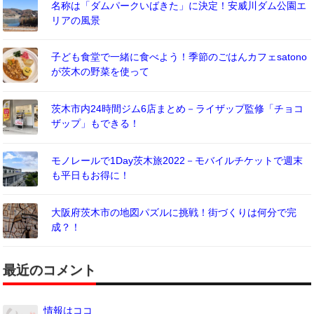
名称は「ダムパークいばきた」に決定！安威川ダム公園エ
リアの風景
子ども食堂で一緒に食べよう！季節のごはんカフェsatono
が茨木の野菜を使って
茨木市内24時間ジム6店まとめ－ライザップ監修「チョコ
ザップ」もできる！
モノレールで1Day茨木旅2022－モバイルチケットで週末
も平日もお得に！
大阪府茨木市の地図パズルに挑戦！街づくりは何分で完
成？！
最近のコメント
情報はココ