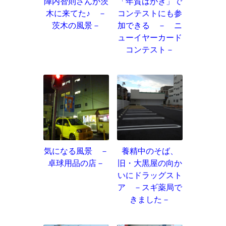
陣内智則さんが茨
「年賀はがき」で
木に来てた♪ －
コンテストにも参
茨木の風景－
加できる － ニ
ューイヤーカード
コンテスト－
気になる風景 －
養精中のそば、
卓球用品の店－
旧・大黒屋の向か
いにドラッグスト
ア －スギ薬局で
きました－