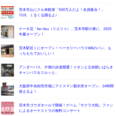
茨木市おにクル来館者「500万人だよ！全員集合！」
7/19、くるくる踊るよ♪
ケーキ店「lier-lieu（リエリゥ）」茨木市駅の東に、2025
年夏オープン！
茨木駅近くにオープン！ベーカリーハウスWAのパン、も
っちもちでおいしい！
アンダーパス、片側の歩道開通！イオンと立命館いばらき
キャンパスをスルッと。
大阪府中央卸売市場にアイスマン製氷所オープン、24時間
使えるよ！
茨木市ゴウダホールで開催！ゲーム『サクラ大戦』ファン
によるオーケストラの無料コンサート