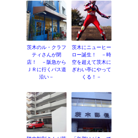
茨木のル・クラフ
茨木にニューヒー
ティさんが閉
ロー誕生！ －時
店！ －阪急から
空を超えて茨木に
ＪＲに行くバス道
ぎわい亭にやって
沿い－
くる！－