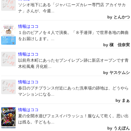
ソシオ地下にある「ジャパニーズカレー専門店 アカイサカ
ナ」さんが、今週...
by とんかつ
情報はココ
１台のピアノを４人で演奏。「８手連弾」で世界各地の舞曲
をお届けします。...
by 槇 佳奈実
情報はココ
以前舟木町にあったセブンイレブン跡に新店オープンです青
木松風庵 月化粧...
by ヤスケムシ
情報はココ
春日のプチプランス付近にあった洗車場の跡地は、どうやら
マンションになる...
by まぁ
情報はココ
夏の全開水遊びフェスイバラッシュ！服なんて乾く。思い出
は残る。子どもも...
by うえぽん