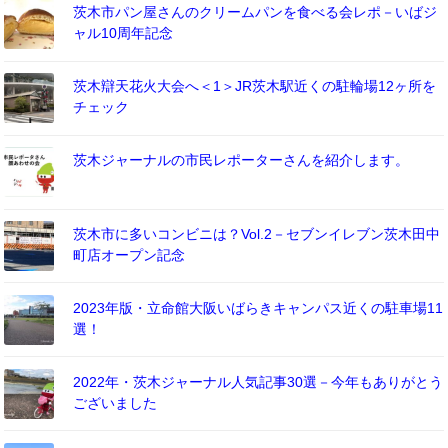
茨木市パン屋さんのクリームパンを食べる会レポ－いばジ
ャル10周年記念
茨木辯天花火大会へ＜1＞JR茨木駅近くの駐輪場12ヶ所を
チェック
茨木ジャーナルの市民レポーターさんを紹介します。
茨木市に多いコンビニは？Vol.2－セブンイレブン茨木田中
町店オープン記念
2023年版・立命館大阪いばらきキャンパス近くの駐車場11
選！
2022年・茨木ジャーナル人気記事30選－今年もありがとう
ございました