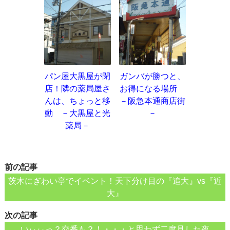
パン屋大黒屋が閉
ガンバが勝つと、
店！隣の薬局屋さ
お得になる場所
んは、ちょっと移
－阪急本通商店街
動 －大黒屋と光
－
薬局－
前の記事
茨木にぎわい亭でイベント！天下分け目の『追大』vs『近
大』
次の記事
いぃぃっ？交番も？！・・・と思わず二度見した夜