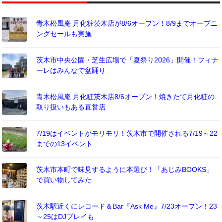
青木松風庵 月化粧茨木店が8/6オープン！8/9までオープニ
ングセールも実施
茨木市中央公園・芝生広場で「夏祭り2026」開催！フィナ
ーレはみんなで盆踊り
青木松風庵 月化粧茨木店8/6オープン！焼きたて月化粧の
取り扱いもある直営店
7/19はイベントがモリモリ！茨木市で開催される7/19～22
までの13イベント
茨木市本町で味見するように本選び！「あじみBOOKS」
で買い物してみた
茨木駅近くにレコード＆Bar『Ask Me』7/23オープン！23
～25はDJプレイも