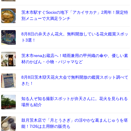
茨木市駅すぐSocioの地下「アカイサカナ」2周年！限定特
別メニューで大満足ランチ
8月8日の弁天さん花火。無料開放している花火鑑賞スポッ
ト3選！
茨木市renaお蔵店へ！晴雨兼用の甲州織の傘や、優しい素
材のかばん・小物・パジャマなど
8月8日茨木辯天花火大会で無料開放の鑑賞スポット調べて
きた！
知る人ぞ知る撮影スポットが弁天さんに。花火を見られる
場所も紹介
鼓月茨木店で「月とうさぎ」の涼やかな葛まんじゅうを堪
能！7/26は土用餅の販売も