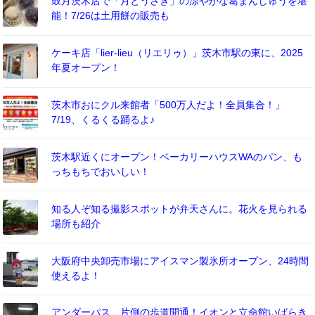
鼓月茨木店で「月とうさぎ」の涼やかな葛まんじゅうを堪
能！7/26は土用餅の販売も
ケーキ店「lier-lieu（リエリゥ）」茨木市駅の東に、2025
年夏オープン！
茨木市おにクル来館者「500万人だよ！全員集合！」
7/19、くるくる踊るよ♪
茨木駅近くにオープン！ベーカリーハウスWAのパン、も
っちもちでおいしい！
知る人ぞ知る撮影スポットが弁天さんに。花火を見られる
場所も紹介
大阪府中央卸売市場にアイスマン製氷所オープン、24時間
使えるよ！
アンダーパス、片側の歩道開通！イオンと立命館いばらき