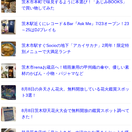
茨木市本町で味見するように本選び！「あじみBOOKS」
で買い物してみた
茨木駅近くにレコード＆Bar『Ask Me』7/23オープン！23
～25はDJプレイも
茨木市駅すぐSocioの地下「アカイサカナ」2周年！限定特
別メニューで大満足ランチ
茨木市renaお蔵店へ！晴雨兼用の甲州織の傘や、優しい素
材のかばん・小物・パジャマなど
8月8日の弁天さん花火。無料開放している花火鑑賞スポッ
ト3選！
8月8日茨木辯天花火大会で無料開放の鑑賞スポット調べて
きた！