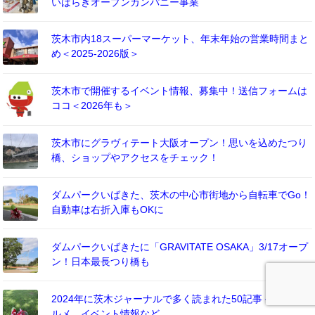
いばらきオープンカンパニー事業
茨木市内18スーパーマーケット、年末年始の営業時間まと
め＜2025-2026版＞
茨木市で開催するイベント情報、募集中！送信フォームは
ココ＜2026年も＞
茨木市にグラヴィテート大阪オープン！思いを込めたつり
橋、ショップやアクセスをチェック！
ダムパークいばきた、茨木の中心市街地から自転車でGo！
自動車は右折入庫もOKに
ダムパークいばきたに「GRAVITATE OSAKA」3/17オープ
ン！日本最長つり橋も
2024年に茨木ジャーナルで多く読まれた50記事－風景やグ
ルメ、イベント情報など