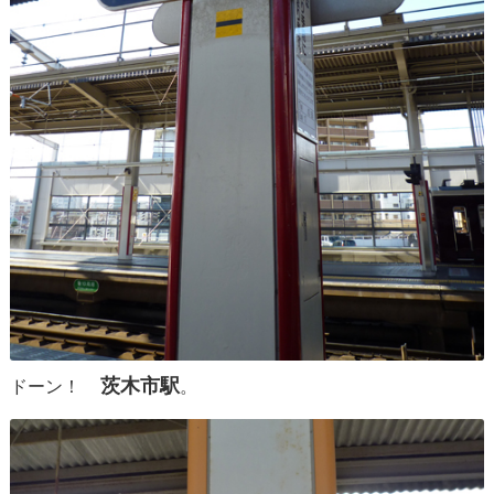
茨木市駅
ドーン！
。