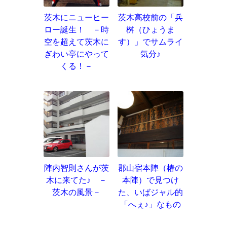
茨木にニューヒー
茨木高校前の「兵
ロー誕生！ －時
桝（ひょうま
空を超えて茨木に
す）」でサムライ
ぎわい亭にやって
気分♪
くる！－
陣内智則さんが茨
郡山宿本陣（椿の
木に来てた♪ －
本陣）で見つけ
茨木の風景－
た、いばジャル的
「へぇ♪」なもの