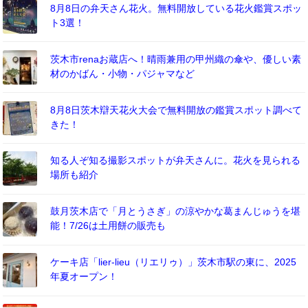
8月8日の弁天さん花火。無料開放している花火鑑賞スポッ
ト3選！
茨木市renaお蔵店へ！晴雨兼用の甲州織の傘や、優しい素
材のかばん・小物・パジャマなど
8月8日茨木辯天花火大会で無料開放の鑑賞スポット調べて
きた！
知る人ぞ知る撮影スポットが弁天さんに。花火を見られる
場所も紹介
鼓月茨木店で「月とうさぎ」の涼やかな葛まんじゅうを堪
能！7/26は土用餅の販売も
ケーキ店「lier-lieu（リエリゥ）」茨木市駅の東に、2025
年夏オープン！