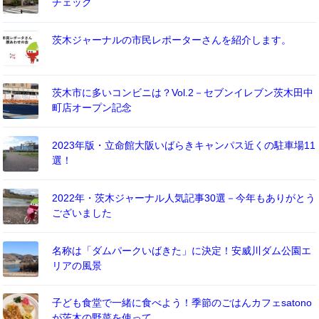
チェック
茨木ジャーナルの市民レポーターさんを紹介します。
茨木市に多いコンビニは？Vol.2－セブンイレブン茨木田中
町店オープン記念
2023年版・立命館大阪いばらきキャンパス近くの駐車場11
選！
2022年・茨木ジャーナル人気記事30選－今年もありがとう
ございました
名称は「ダムパークいばきた」に決定！安威川ダム公園エ
リアの風景
子ども食堂で一緒に食べよう！季節のごはんカフェsatono
が茨木の野菜を使って