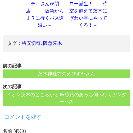
ティさんが閉
ロー誕生！ －時
店！ －阪急から
空を超えて茨木に
ＪＲに行くバス道
ぎわい亭にやって
沿い－
くる！－
タグ：
格安切符
,
阪急茨木
前の記事
茨木神社前のえびすヤさん
次の記事
イオン茨木のところからJR線路のあっち側へ行くアンダ
ーパス
コメントを残す
名前 (必須)