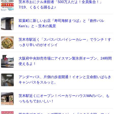
茨木市おにクル来館者「500万人だよ！全員集合！」
7/19、くるくる踊るよ♪
双葉町に新しいお店『寿司海鮮まつば』と『創作バル
Ken’s』と－茨木の風景
茨木市駅近く「スパスパスパイシーカレー」でランチ！す
っきり辛いのがオイシイ
大阪府中央卸売市場にアイスマン製氷所オープン、24時間
使えるよ！
アンダーパス、片側の歩道開通！イオンと立命館いばらき
キャンパスをスルッと。
茨木駅近くにオープン！ベーカリーハウスWAのパン、も
っちもちでおいしい！