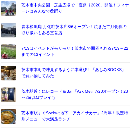
茨木市中央公園・芝生広場で「夏祭り2026」開催！フィナ
ーレはみんなで盆踊り
青木松風庵 月化粧茨木店8/6オープン！焼きたて月化粧の
取り扱いもある直営店
7/19はイベントがモリモリ！茨木市で開催される7/19～22
までの13イベント
茨木市本町で味見するように本選び！「あじみBOOKS」
で買い物してみた
茨木駅近くにレコード＆Bar『Ask Me』7/23オープン！23
～25はDJプレイも
茨木市駅すぐSocioの地下「アカイサカナ」2周年！限定特
別メニューで大満足ランチ