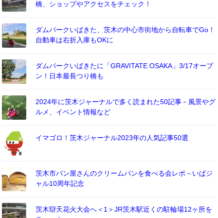
橋、ショップやアクセスをチェック！
ダムパークいばきた、茨木の中心市街地から自転車でGo！
自動車は右折入庫もOKに
ダムパークいばきたに「GRAVITATE OSAKA」3/17オープ
ン！日本最長つり橋も
2024年に茨木ジャーナルで多く読まれた50記事－風景やグ
ルメ、イベント情報など
イマゴロ！茨木ジャーナル2023年の人気記事50選
茨木市パン屋さんのクリームパンを食べる会レポ－いばジ
ャル10周年記念
茨木辯天花火大会へ＜1＞JR茨木駅近くの駐輪場12ヶ所を