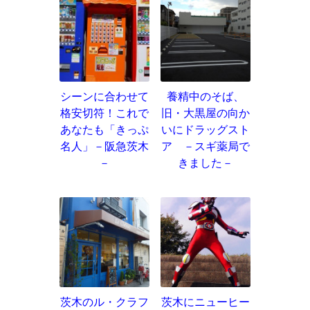
シーンに合わせて
養精中のそば、
格安切符！これで
旧・大黒屋の向か
あなたも「きっぷ
いにドラッグスト
名人」－阪急茨木
ア －スギ薬局で
－
きました－
茨木のル・クラフ
茨木にニューヒー