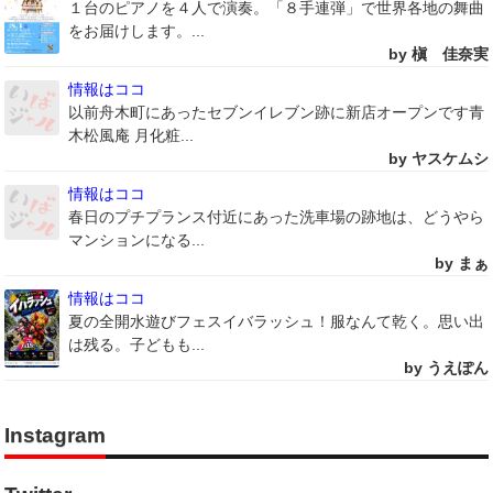
１台のピアノを４人で演奏。「８手連弾」で世界各地の舞曲
をお届けします。...
by 槇 佳奈実
情報はココ
以前舟木町にあったセブンイレブン跡に新店オープンです青
木松風庵 月化粧...
by ヤスケムシ
情報はココ
春日のプチプランス付近にあった洗車場の跡地は、どうやら
マンションになる...
by まぁ
情報はココ
夏の全開水遊びフェスイバラッシュ！服なんて乾く。思い出
は残る。子どもも...
by うえぽん
Instagram