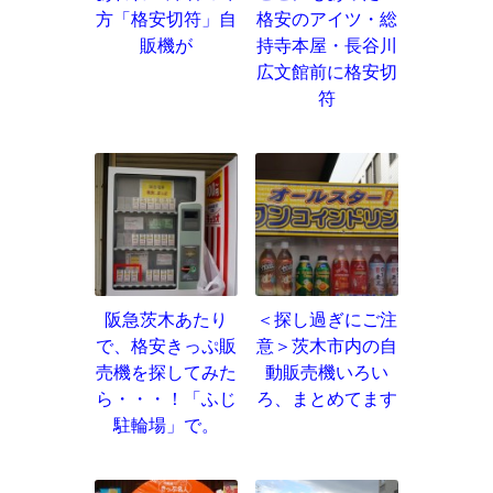
方「格安切符」自
格安のアイツ・総
販機が
持寺本屋・長谷川
広文館前に格安切
符
阪急茨木あたり
＜探し過ぎにご注
で、格安きっぷ販
意＞茨木市内の自
売機を探してみた
動販売機いろい
ら・・・！「ふじ
ろ、まとめてます
駐輪場」で。