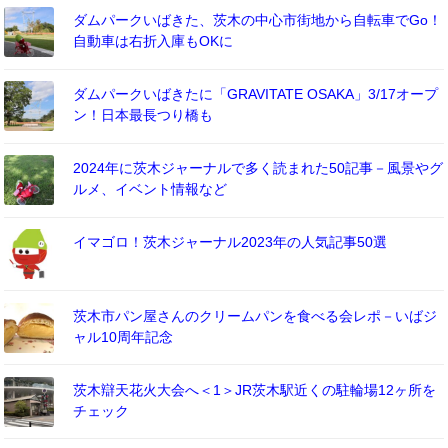
ダムパークいばきた、茨木の中心市街地から自転車でGo！
自動車は右折入庫もOKに
ダムパークいばきたに「GRAVITATE OSAKA」3/17オープ
ン！日本最長つり橋も
2024年に茨木ジャーナルで多く読まれた50記事－風景やグ
ルメ、イベント情報など
イマゴロ！茨木ジャーナル2023年の人気記事50選
茨木市パン屋さんのクリームパンを食べる会レポ－いばジ
ャル10周年記念
茨木辯天花火大会へ＜1＞JR茨木駅近くの駐輪場12ヶ所を
チェック