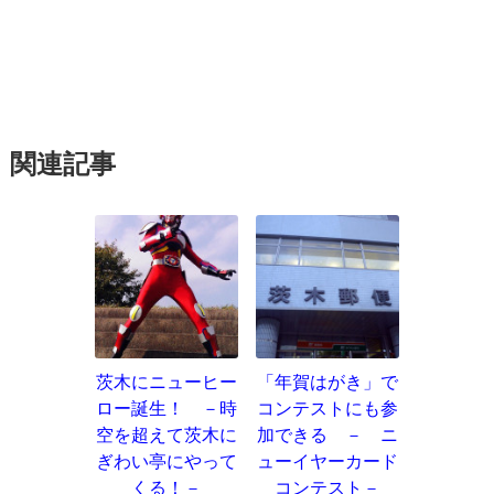
関連記事
茨木にニューヒー
「年賀はがき」で
ロー誕生！ －時
コンテストにも参
空を超えて茨木に
加できる － ニ
ぎわい亭にやって
ューイヤーカード
くる！－
コンテスト－