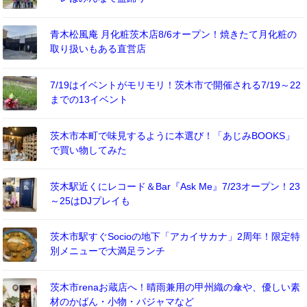
青木松風庵 月化粧茨木店8/6オープン！焼きたて月化粧の
取り扱いもある直営店
7/19はイベントがモリモリ！茨木市で開催される7/19～22
までの13イベント
茨木市本町で味見するように本選び！「あじみBOOKS」
で買い物してみた
茨木駅近くにレコード＆Bar『Ask Me』7/23オープン！23
～25はDJプレイも
茨木市駅すぐSocioの地下「アカイサカナ」2周年！限定特
別メニューで大満足ランチ
茨木市renaお蔵店へ！晴雨兼用の甲州織の傘や、優しい素
材のかばん・小物・パジャマなど