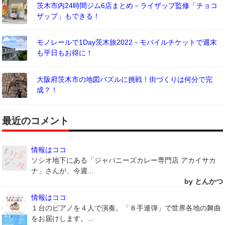
茨木市内24時間ジム6店まとめ－ライザップ監修「チョコ
ザップ」もできる！
モノレールで1Day茨木旅2022－モバイルチケットで週末
も平日もお得に！
大阪府茨木市の地図パズルに挑戦！街づくりは何分で完
成？！
最近のコメント
情報はココ
ソシオ地下にある「ジャパニーズカレー専門店 アカイサカ
ナ」さんが、今週...
by とんかつ
情報はココ
１台のピアノを４人で演奏。「８手連弾」で世界各地の舞曲
をお届けします。...