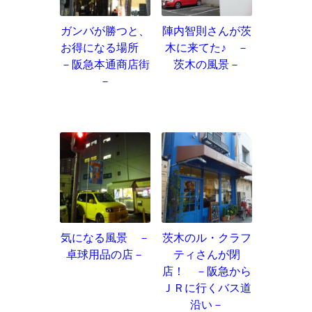
ガンバが勝つと、
陣内智則さんが茨
お得になる場所
木に来てた♪ －
－阪急本通商店街
茨木の風景－
－
気になる風景 －
茨木のル・クラフ
卓球用品の店－
ティさんが閉
店！ －阪急から
ＪＲに行くバス道
沿い－