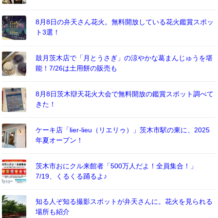
8月8日の弁天さん花火。無料開放している花火鑑賞スポッ
ト3選！
鼓月茨木店で「月とうさぎ」の涼やかな葛まんじゅうを堪
能！7/26は土用餅の販売も
8月8日茨木辯天花火大会で無料開放の鑑賞スポット調べて
きた！
ケーキ店「lier-lieu（リエリゥ）」茨木市駅の東に、2025
年夏オープン！
茨木市おにクル来館者「500万人だよ！全員集合！」
7/19、くるくる踊るよ♪
知る人ぞ知る撮影スポットが弁天さんに。花火を見られる
場所も紹介