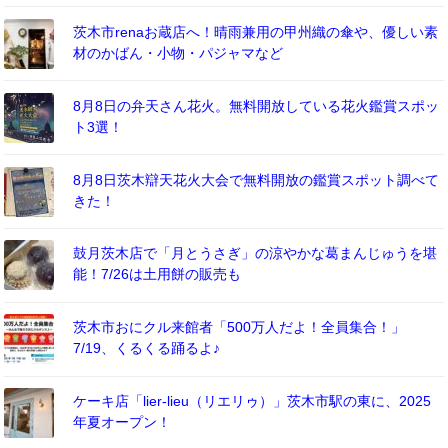
茨木市renaお蔵店へ！晴雨兼用の甲州織の傘や、優しい素
材のかばん・小物・パジャマなど
8月8日の弁天さん花火。無料開放している花火鑑賞スポッ
ト3選！
8月8日茨木辯天花火大会で無料開放の鑑賞スポット調べて
きた！
鼓月茨木店で「月とうさぎ」の涼やかな葛まんじゅうを堪
能！7/26は土用餅の販売も
茨木市おにクル来館者「500万人だよ！全員集合！」
7/19、くるくる踊るよ♪
ケーキ店「lier-lieu（リエリゥ）」茨木市駅の東に、2025
年夏オープン！