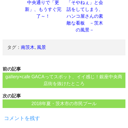
中央通りで「更
「そやねぇ」と会
新」、もうすぐ完
話をしてしまう、
了～！
ハンコ屋さんの素
敵な看板 －茨木
の風景－
タグ：
南茨木
,
風景
前の記事
gallery×cafe GACAってスポット、イイ感じ！銀座中央商
店街を抜けたところ
次の記事
2018年夏・茨木市の市民プール
コメントを残す