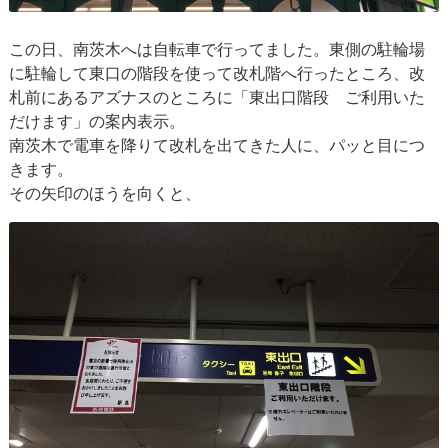
この日、南茨木へは自転車で行ってました。東側の駐輪場
に駐輪して東口の階段を使って改札階へ行ったところ、改
札前にあるアズナスのところに「東出口階段 ご利用いた
だけます」の案内表示。
南茨木で電車を降りて改札を出てきた人に、パッと目につ
きます。
その矢印のほうを向くと、