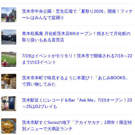
茨木市中央公園・芝生広場で「夏祭り2026」開催！フィナ
ーレはみんなで盆踊り
青木松風庵 月化粧茨木店8/6オープン！焼きたて月化粧の
取り扱いもある直営店
7/19はイベントがモリモリ！茨木市で開催される7/19～22
までの13イベント
茨木市本町で味見するように本選び！「あじみBOOKS」
で買い物してみた
茨木駅近くにレコード＆Bar『Ask Me』7/23オープン！23
～25はDJプレイも
茨木市駅すぐSocioの地下「アカイサカナ」2周年！限定特
別メニューで大満足ランチ