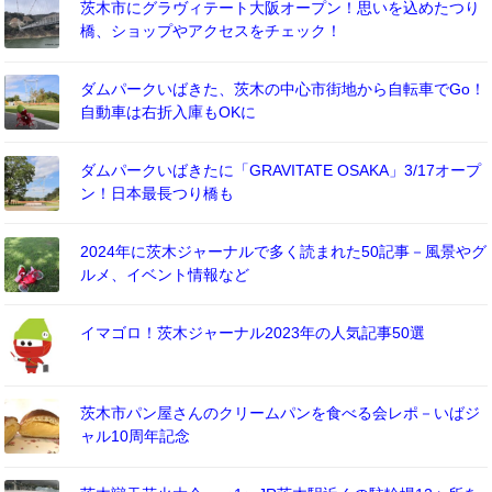
茨木市にグラヴィテート大阪オープン！思いを込めたつり
橋、ショップやアクセスをチェック！
ダムパークいばきた、茨木の中心市街地から自転車でGo！
自動車は右折入庫もOKに
ダムパークいばきたに「GRAVITATE OSAKA」3/17オープ
ン！日本最長つり橋も
2024年に茨木ジャーナルで多く読まれた50記事－風景やグ
ルメ、イベント情報など
イマゴロ！茨木ジャーナル2023年の人気記事50選
茨木市パン屋さんのクリームパンを食べる会レポ－いばジ
ャル10周年記念