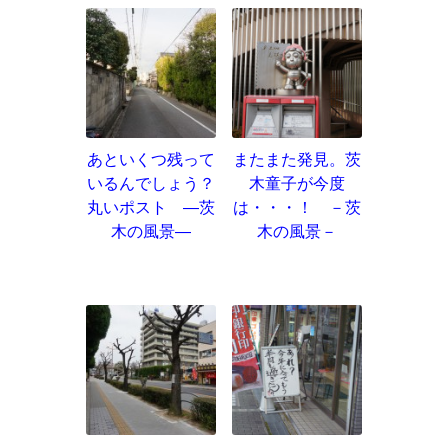
あといくつ残って
またまた発見。茨
いるんでしょう？
木童子が今度
丸いポスト ―茨
は・・・！ －茨
木の風景―
木の風景－