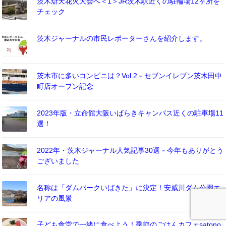
茨木辯天花火大会へ＜1＞JR茨木駅近くの駐輪場12ヶ所を
チェック
茨木ジャーナルの市民レポーターさんを紹介します。
茨木市に多いコンビニは？Vol.2－セブンイレブン茨木田中
町店オープン記念
2023年版・立命館大阪いばらきキャンパス近くの駐車場11
選！
2022年・茨木ジャーナル人気記事30選－今年もありがとう
ございました
名称は「ダムパークいばきた」に決定！安威川ダム公園エ
リアの風景
子ども食堂で一緒に食べよう！季節のごはんカフェsatono