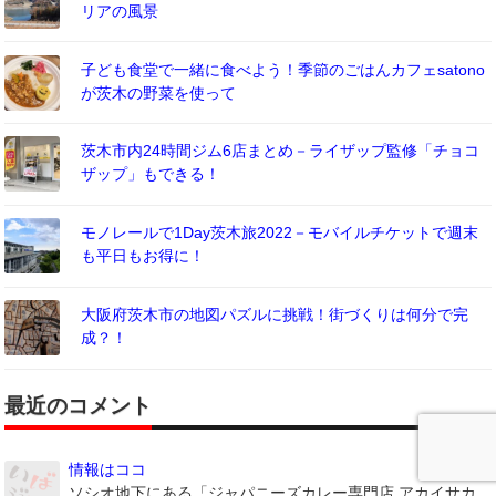
リアの風景
子ども食堂で一緒に食べよう！季節のごはんカフェsatono
が茨木の野菜を使って
茨木市内24時間ジム6店まとめ－ライザップ監修「チョコ
ザップ」もできる！
モノレールで1Day茨木旅2022－モバイルチケットで週末
も平日もお得に！
大阪府茨木市の地図パズルに挑戦！街づくりは何分で完
成？！
最近のコメント
情報はココ
ソシオ地下にある「ジャパニーズカレー専門店 アカイサカ