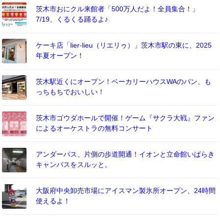
茨木市おにクル来館者「500万人だよ！全員集合！」
7/19、くるくる踊るよ♪
ケーキ店「lier-lieu（リエリゥ）」茨木市駅の東に、2025
年夏オープン！
茨木駅近くにオープン！ベーカリーハウスWAのパン、も
っちもちでおいしい！
茨木市ゴウダホールで開催！ゲーム『サクラ大戦』ファン
によるオーケストラの無料コンサート
アンダーパス、片側の歩道開通！イオンと立命館いばらき
キャンパスをスルッと。
大阪府中央卸売市場にアイスマン製氷所オープン、24時間
使えるよ！