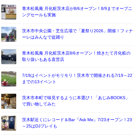
青木松風庵 月化粧茨木店が8/6オープン！8/9までオープニ
ングセールも実施
茨木市中央公園・芝生広場で「夏祭り2026」開催！フィナ
ーレはみんなで盆踊り
青木松風庵 月化粧茨木店8/6オープン！焼きたて月化粧の
取り扱いもある直営店
7/19はイベントがモリモリ！茨木市で開催される7/19～22
までの13イベント
茨木市本町で味見するように本選び！「あじみBOOKS」
で買い物してみた
茨木駅近くにレコード＆Bar『Ask Me』7/23オープン！23
～25はDJプレイも