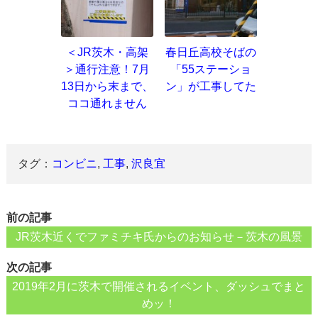
＜JR茨木・高架
春日丘高校そばの
＞通行注意！7月
「55ステーショ
13日から末まで、
ン」が工事してた
ココ通れません
タグ：
コンビニ
,
工事
,
沢良宜
前の記事
JR茨木近くでファミチキ氏からのお知らせ－茨木の風景
次の記事
2019年2月に茨木で開催されるイベント、ダッシュでまと
めッ！