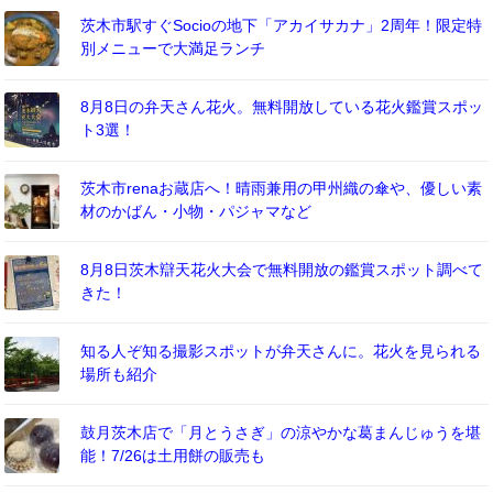
茨木市駅すぐSocioの地下「アカイサカナ」2周年！限定特
別メニューで大満足ランチ
8月8日の弁天さん花火。無料開放している花火鑑賞スポッ
ト3選！
茨木市renaお蔵店へ！晴雨兼用の甲州織の傘や、優しい素
材のかばん・小物・パジャマなど
8月8日茨木辯天花火大会で無料開放の鑑賞スポット調べて
きた！
知る人ぞ知る撮影スポットが弁天さんに。花火を見られる
場所も紹介
鼓月茨木店で「月とうさぎ」の涼やかな葛まんじゅうを堪
能！7/26は土用餅の販売も