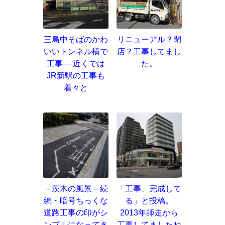
三島中そばのかわ
リニューアル？閉
いいトンネル横で
店？工事してまし
工事― 近くでは
た。
JR新駅の工事も
着々と
－茨木の風景－続
「工事、完成して
編・暗号ちっくな
る」と投稿。
道路工事の印がシ
2013年師走から
ンプルになってき
工事してましたね