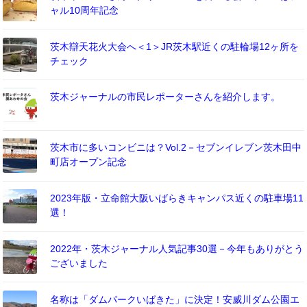
ャル10周年記念
茨木辯天花火大会へ＜1＞JR茨木駅近くの駐輪場12ヶ所を
チェック
茨木ジャーナルの市民レポーターさんを紹介します。
茨木市に多いコンビニは？Vol.2－セブンイレブン茨木田中
町店オープン記念
2023年版・立命館大阪いばらきキャンパス近くの駐車場11
選！
2022年・茨木ジャーナル人気記事30選－今年もありがとう
ございました
名称は「ダムパークいばきた」に決定！安威川ダム公園エ