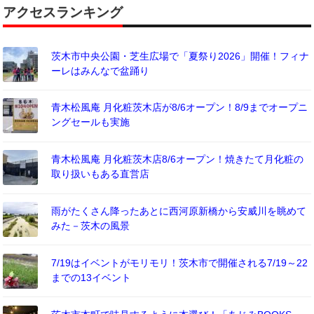
アクセスランキング
茨木市中央公園・芝生広場で「夏祭り2026」開催！フィナ
ーレはみんなで盆踊り
青木松風庵 月化粧茨木店が8/6オープン！8/9までオープニ
ングセールも実施
青木松風庵 月化粧茨木店8/6オープン！焼きたて月化粧の
取り扱いもある直営店
雨がたくさん降ったあとに西河原新橋から安威川を眺めて
みた－茨木の風景
7/19はイベントがモリモリ！茨木市で開催される7/19～22
までの13イベント