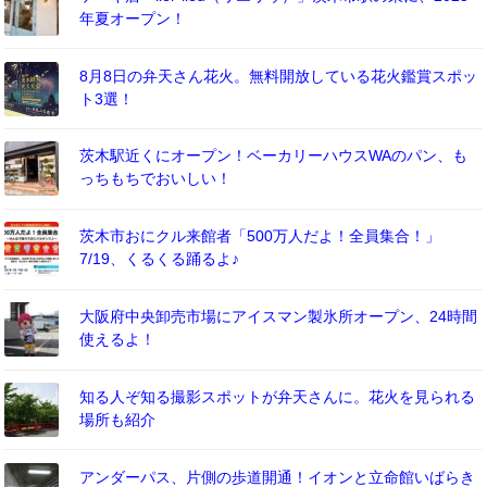
年夏オープン！
8月8日の弁天さん花火。無料開放している花火鑑賞スポッ
ト3選！
茨木駅近くにオープン！ベーカリーハウスWAのパン、も
っちもちでおいしい！
茨木市おにクル来館者「500万人だよ！全員集合！」
7/19、くるくる踊るよ♪
大阪府中央卸売市場にアイスマン製氷所オープン、24時間
使えるよ！
知る人ぞ知る撮影スポットが弁天さんに。花火を見られる
場所も紹介
アンダーパス、片側の歩道開通！イオンと立命館いばらき