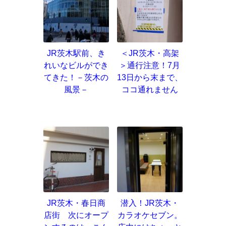
JR茨木駅前、き
＜JR茨木・高架
れいなビルができ
＞通行注意！7月
てきた！－茨木の
13日から末まで、
風景－
ココ通れません
JR茨木・春日商
潜入！JR茨木・
店街 次にオープ
カラオケセブン。