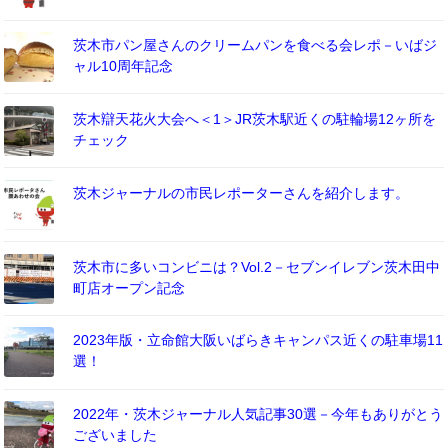
茨木市パン屋さんのクリームパンを食べる会レポ－いばジ
ャル10周年記念
茨木辯天花火大会へ＜1＞JR茨木駅近くの駐輪場12ヶ所を
チェック
茨木ジャーナルの市民レポーターさんを紹介します。
茨木市に多いコンビニは？Vol.2－セブンイレブン茨木田中
町店オープン記念
2023年版・立命館大阪いばらきキャンパス近くの駐車場11
選！
2022年・茨木ジャーナル人気記事30選－今年もありがとう
ございました