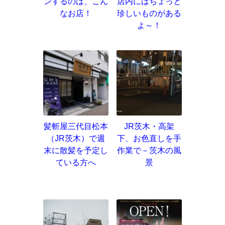
ンするのは、こん
店内にはちょっと
なお店！
珍しいものがある
よ～！
髪斬屋三代目松本
JR茨木・高架
（JR茨木）で週
下、お色直しを手
末に散髪を予定し
作業で－茨木の風
ている方へ
景