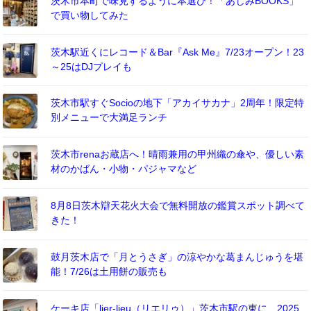
茨木市本町で味見するように本選び！「あじみBOOKS」
で買い物してみた
茨木駅近くにレコード＆Bar『Ask Me』7/23オープン！23
～25はDJプレイも
茨木市駅すぐSocioの地下「アカイサカナ」2周年！限定特
別メニューで大満足ランチ
茨木市renaお蔵店へ！晴雨兼用の甲州織の傘や、優しい素
材のかばん・小物・パジャマなど
8月8日茨木辯天花火大会で無料開放の鑑賞スポット調べて
きた！
鼓月茨木店で「月とうさぎ」の涼やかな葛まんじゅうを堪
能！7/26は土用餅の販売も
ケーキ店「lier-lieu（リエリゥ）」茨木市駅の東に、2025