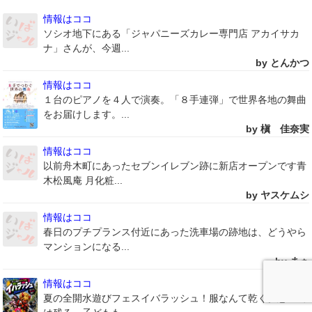
情報はココ
ソシオ地下にある「ジャパニーズカレー専門店 アカイサカ
ナ」さんが、今週...
by とんかつ
情報はココ
１台のピアノを４人で演奏。「８手連弾」で世界各地の舞曲
をお届けします。...
by 槇 佳奈実
情報はココ
以前舟木町にあったセブンイレブン跡に新店オープンです青
木松風庵 月化粧...
by ヤスケムシ
情報はココ
春日のプチプランス付近にあった洗車場の跡地は、どうやら
マンションになる...
by まぁ
情報はココ
夏の全開水遊びフェスイバラッシュ！服なんて乾く。思い出