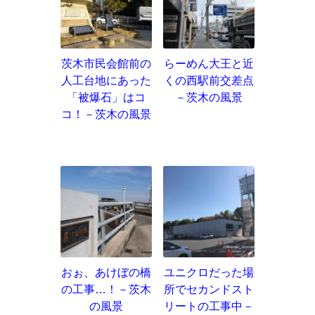
茨木市民会館前の
らーめん大王と近
人工台地にあった
くの西駅前交差点
「被爆石」はコ
－茨木の風景
コ！－茨木の風景
おぉ、あけぼの橋
ユニクロだった場
の工事…！－茨木
所でセカンドスト
の風景
リートの工事中－