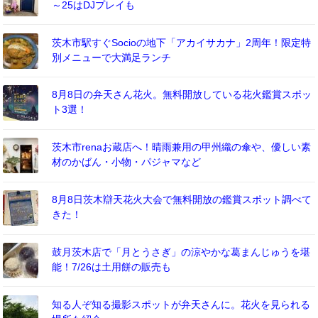
～25はDJプレイも
茨木市駅すぐSocioの地下「アカイサカナ」2周年！限定特
別メニューで大満足ランチ
8月8日の弁天さん花火。無料開放している花火鑑賞スポッ
ト3選！
茨木市renaお蔵店へ！晴雨兼用の甲州織の傘や、優しい素
材のかばん・小物・パジャマなど
8月8日茨木辯天花火大会で無料開放の鑑賞スポット調べて
きた！
鼓月茨木店で「月とうさぎ」の涼やかな葛まんじゅうを堪
能！7/26は土用餅の販売も
知る人ぞ知る撮影スポットが弁天さんに。花火を見られる