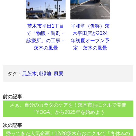
茨木市平田1丁目
平和堂（仮称）茨
で「物販・調剤・
木平田店が2024
診療所」の工事－
年初夏オープン予
茨木の風景
定－茨木の風景
タグ：
元茨木川緑地
,
風景
前の記事
さぁ、自分のカラダのケアを！茨木市おにクルで開催
「YOGA」から2025年を始めよう
次の記事
帰ってきた人気企画！12/28茨木市おにクルで「冬休みの