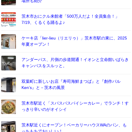
場所も紹介
茨木市おにクル来館者「500万人だよ！全員集合！」
7/19、くるくる踊るよ♪
ケーキ店「lier-lieu（リエリゥ）」茨木市駅の東に、2025
年夏オープン！
アンダーパス、片側の歩道開通！イオンと立命館いばらき
キャンパスをスルッと。
双葉町に新しいお店『寿司海鮮まつば』と『創作バル
Ken’s』と－茨木の風景
茨木市駅近く「スパスパスパイシーカレー」でランチ！す
っきり辛いのがオイシイ
茨木駅近くにオープン！ベーカリーハウスWAのパン、も
っちもちでおいしい！