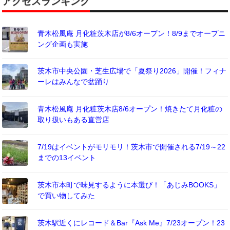
アクセスランキング
青木松風庵 月化粧茨木店が8/6オープン！8/9までオープニ
ング企画も実施
茨木市中央公園・芝生広場で「夏祭り2026」開催！フィナ
ーレはみんなで盆踊り
青木松風庵 月化粧茨木店8/6オープン！焼きたて月化粧の
取り扱いもある直営店
7/19はイベントがモリモリ！茨木市で開催される7/19～22
までの13イベント
茨木市本町で味見するように本選び！「あじみBOOKS」
で買い物してみた
茨木駅近くにレコード＆Bar『Ask Me』7/23オープン！23