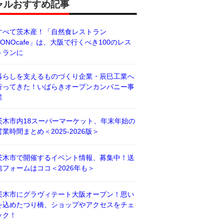
ャルおすすめ記事
すべて茨木産！「自然食レストラン
BONOcafe」は、大阪で行くべき100のレス
トランに
暮らしを支えるものづくり企業・辰巳工業へ
行ってきた！いばらきオープンカンパニー事
業
茨木市内18スーパーマーケット、年末年始の
営業時間まとめ＜2025-2026版＞
茨木市で開催するイベント情報、募集中！送
信フォームはココ＜2026年も＞
茨木市にグラヴィテート大阪オープン！思い
を込めたつり橋、ショップやアクセスをチェ
ック！