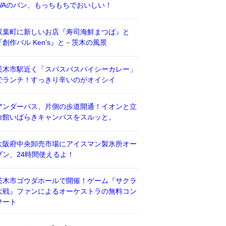
WAのパン、もっちもちでおいしい！
双葉町に新しいお店『寿司海鮮まつば』と
『創作バル Ken’s』と－茨木の風景
茨木市駅近く「スパスパスパイシーカレー」
でランチ！すっきり辛いのがオイシイ
アンダーパス、片側の歩道開通！イオンと立
命館いばらきキャンパスをスルッと。
大阪府中央卸売市場にアイスマン製氷所オー
プン、24時間使えるよ！
茨木市ゴウダホールで開催！ゲーム『サクラ
大戦』ファンによるオーケストラの無料コン
サート