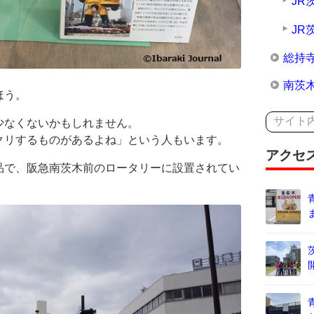
JR
JR
総持
南茨
ほう。
少なくないかもしれません。
クリするものがあるよね」という人もいます。
アクセ
品で、阪急南茨木前のロータリーに設置されてい