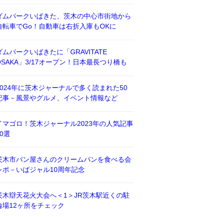
ダムパークいばきた、茨木の中心市街地から
自転車でGo！自動車は右折入庫もOKに
ダムパークいばきたに「GRAVITATE
OSAKA」3/17オープン！日本最長つり橋も
2024年に茨木ジャーナルで多く読まれた50
記事－風景やグルメ、イベント情報など
イマゴロ！茨木ジャーナル2023年の人気記事
50選
茨木市パン屋さんのクリームパンを食べる会
レポ－いばジャル10周年記念
茨木辯天花火大会へ＜1＞JR茨木駅近くの駐
輪場12ヶ所をチェック