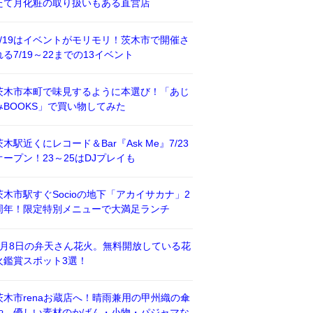
たて月化粧の取り扱いもある直営店
7/19はイベントがモリモリ！茨木市で開催さ
れる7/19～22までの13イベント
茨木市本町で味見するように本選び！「あじ
みBOOKS」で買い物してみた
茨木駅近くにレコード＆Bar『Ask Me』7/23
オープン！23～25はDJプレイも
茨木市駅すぐSocioの地下「アカイサカナ」2
周年！限定特別メニューで大満足ランチ
8月8日の弁天さん花火。無料開放している花
火鑑賞スポット3選！
茨木市renaお蔵店へ！晴雨兼用の甲州織の傘
や、優しい素材のかばん・小物・パジャマな