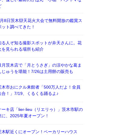
ど
8月8日茨木辯天花火大会で無料開放の鑑賞ス
ポット調べてきた！
知る人ぞ知る撮影スポットが弁天さんに。花
火を見られる場所も紹介
鼓月茨木店で「月とうさぎ」の涼やかな葛ま
んじゅうを堪能！7/26は土用餅の販売も
茨木市おにクル来館者「500万人だよ！全員
集合！」7/19、くるくる踊るよ♪
ケーキ店「lier-lieu（リエリゥ）」茨木市駅の
東に、2025年夏オープン！
茨木駅近くにオープン！ベーカリーハウス