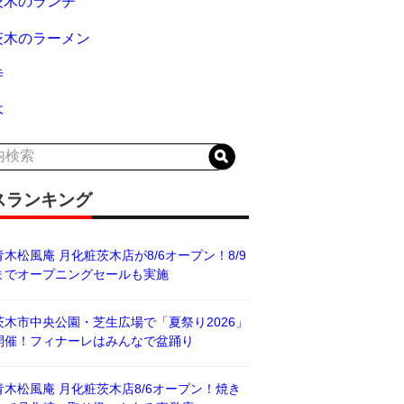
茨木のランチ
茨木のラーメン
寺
木
スランキング
青木松風庵 月化粧茨木店が8/6オープン！8/9
までオープニングセールも実施
茨木市中央公園・芝生広場で「夏祭り2026」
開催！フィナーレはみんなで盆踊り
青木松風庵 月化粧茨木店8/6オープン！焼き