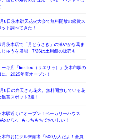
ど
8月8日茨木辯天花火大会で無料開放の鑑賞ス
ポット調べてきた！
鼓月茨木店で「月とうさぎ」の涼やかな葛ま
んじゅうを堪能！7/26は土用餅の販売も
ケーキ店「lier-lieu（リエリゥ）」茨木市駅の
東に、2025年夏オープン！
8月8日の弁天さん花火。無料開放している花
火鑑賞スポット3選！
茨木駅近くにオープン！ベーカリーハウス
WAのパン、もっちもちでおいしい！
茨木市おにクル来館者「500万人だよ！全員