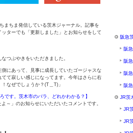
、ちまちま発信している茨木ジャーナル。記事を
イッターでも「更新しました」とお知らせをして
阪急
）
阪
んなつぶやきをいただきました。
阪
左側にあって、見事に成長していたゴージャスな
阪
れてて寂しい感じになってます。今年はさらに右
！なぜでしょうか？(T＿T)」
阪
ごろです。茨木市のバラ、どれかわかる？】
JR茨
新したよ～」のお知らせにいただいたコメントです。
JR
JR