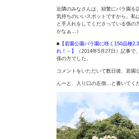
近隣のみなさんは、頻繁にバラ園を
気持ちのいいスポットですから。私
と手入れをしてくださっている係の
かなぁ…）
■
【若園公園バラ園に咲く150品種2
れ！－】
（2014年5月27日）記
係の方でした。
コメントをいただいて数日後、若園
んーと、入り口の左側…と書いてく