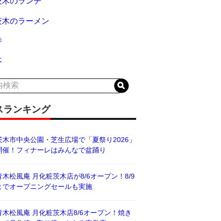
茨木のランチ
茨木のラーメン
寺
木
スランキング
茨木市中央公園・芝生広場で「夏祭り2026」
開催！フィナーレはみんなで盆踊り
青木松風庵 月化粧茨木店が8/6オープン！8/9
までオープニングセールも実施
青木松風庵 月化粧茨木店8/6オープン！焼き