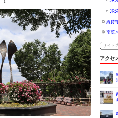
す！
JR
JR
総持
南茨
アクセ