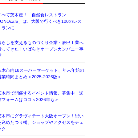
すべて茨木産！「自然食レストラン
BONOcafe」は、大阪で行くべき100のレス
トランに
暮らしを支えるものづくり企業・辰巳工業へ
行ってきた！いばらきオープンカンパニー事
業
茨木市内18スーパーマーケット、年末年始の
営業時間まとめ＜2025-2026版＞
茨木市で開催するイベント情報、募集中！送
信フォームはココ＜2026年も＞
茨木市にグラヴィテート大阪オープン！思い
を込めたつり橋、ショップやアクセスをチェ
ック！