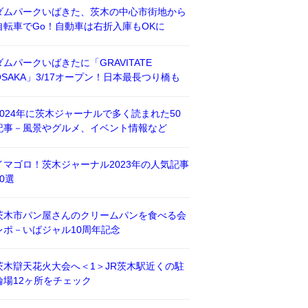
ダムパークいばきた、茨木の中心市街地から
自転車でGo！自動車は右折入庫もOKに
ダムパークいばきたに「GRAVITATE
OSAKA」3/17オープン！日本最長つり橋も
2024年に茨木ジャーナルで多く読まれた50
記事－風景やグルメ、イベント情報など
イマゴロ！茨木ジャーナル2023年の人気記事
50選
茨木市パン屋さんのクリームパンを食べる会
レポ－いばジャル10周年記念
茨木辯天花火大会へ＜1＞JR茨木駅近くの駐
輪場12ヶ所をチェック