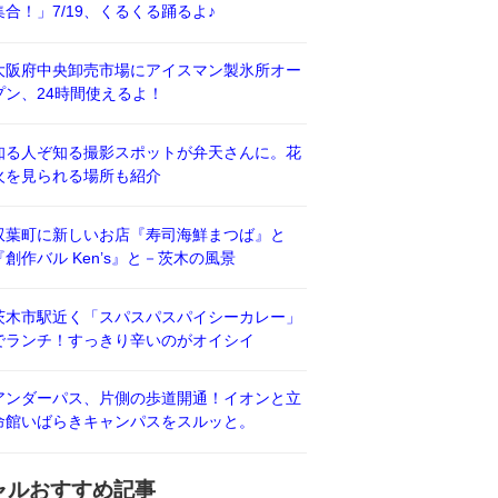
集合！」7/19、くるくる踊るよ♪
大阪府中央卸売市場にアイスマン製氷所オー
プン、24時間使えるよ！
知る人ぞ知る撮影スポットが弁天さんに。花
火を見られる場所も紹介
双葉町に新しいお店『寿司海鮮まつば』と
『創作バル Ken’s』と－茨木の風景
茨木市駅近く「スパスパスパイシーカレー」
でランチ！すっきり辛いのがオイシイ
アンダーパス、片側の歩道開通！イオンと立
命館いばらきキャンパスをスルッと。
ャルおすすめ記事