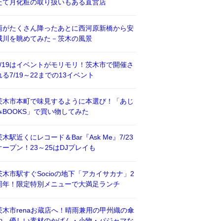
たて月化粧の取り扱いもある直営店
雨がたくさん降ったあとに西河原新橋から安
威川を眺めてみた－茨木の風景
7/19はイベントがモリモリ！茨木市で開催さ
れる7/19～22までの13イベント
茨木市本町で味見するように本選び！「あじ
みBOOKS」で買い物してみた
茨木駅近くにレコード＆Bar『Ask Me』7/23
オープン！23～25はDJプレイも
茨木市駅すぐSocioの地下「アカイサカナ」2
周年！限定特別メニューで大満足ランチ
茨木市renaお蔵店へ！晴雨兼用の甲州織の傘
や、優しい素材のかばん・小物・パジャマな