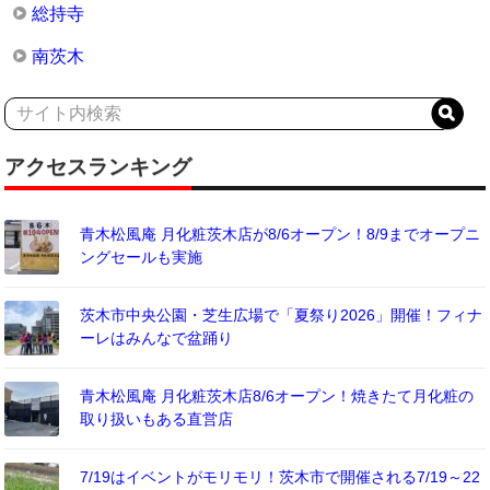
総持寺
南茨木
アクセスランキング
青木松風庵 月化粧茨木店が8/6オープン！8/9までオープニ
ングセールも実施
茨木市中央公園・芝生広場で「夏祭り2026」開催！フィナ
ーレはみんなで盆踊り
青木松風庵 月化粧茨木店8/6オープン！焼きたて月化粧の
取り扱いもある直営店
7/19はイベントがモリモリ！茨木市で開催される7/19～22