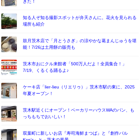
きた！
知る人ぞ知る撮影スポットが弁天さんに。花火を見られる
場所も紹介
鼓月茨木店で「月とうさぎ」の涼やかな葛まんじゅうを堪
能！7/26は土用餅の販売も
茨木市おにクル来館者「500万人だよ！全員集合！」
7/19、くるくる踊るよ♪
ケーキ店「lier-lieu（リエリゥ）」茨木市駅の東に、2025
年夏オープン！
茨木駅近くにオープン！ベーカリーハウスWAのパン、も
っちもちでおいしい！
双葉町に新しいお店『寿司海鮮まつば』と『創作バル
Ken’s』と－茨木の風景