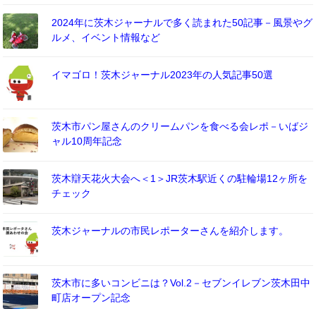
2024年に茨木ジャーナルで多く読まれた50記事－風景やグ
ルメ、イベント情報など
イマゴロ！茨木ジャーナル2023年の人気記事50選
茨木市パン屋さんのクリームパンを食べる会レポ－いばジ
ャル10周年記念
茨木辯天花火大会へ＜1＞JR茨木駅近くの駐輪場12ヶ所を
チェック
茨木ジャーナルの市民レポーターさんを紹介します。
茨木市に多いコンビニは？Vol.2－セブンイレブン茨木田中
町店オープン記念