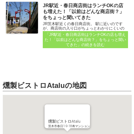
JR駅近・春日商店街はランチOKの店
も増えた！「以前はどんな商店街？」
をちょっと聞いてきた
JR茨木駅近くの春日商店街。 駅に近いのです
が、商店街の入り口がちょっとわかりにくいの
が特徴で、初めての方にはきょろきょろと探す
「JR駅近・春日商店街はランチOKの店も増え
楽しさもある商店街です。 最近は、土日にガイ
た！「以前はどんな商店街？」をちょっと聞い
ドブックやスマホを片手に訪れる人を見かける
てきた」
の続きを読む
ことが多くなりました...
燻製ビストロAtaluの地図
燻製ビストロAtalu
茨木市春日1-9-18寿マンション