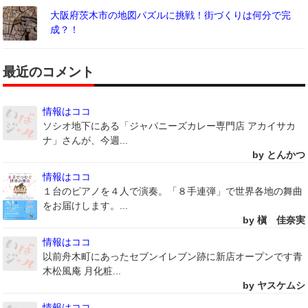
大阪府茨木市の地図パズルに挑戦！街づくりは何分で完
成？！
最近のコメント
情報はココ
ソシオ地下にある「ジャパニーズカレー専門店 アカイサカ
ナ」さんが、今週...
by とんかつ
情報はココ
１台のピアノを４人で演奏。「８手連弾」で世界各地の舞曲
をお届けします。...
by 槇 佳奈実
情報はココ
以前舟木町にあったセブンイレブン跡に新店オープンです青
木松風庵 月化粧...
by ヤスケムシ
情報はココ