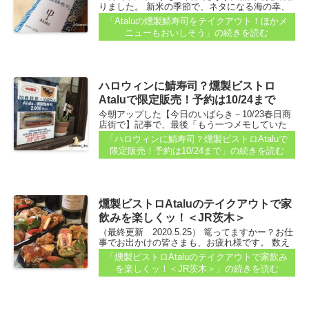
りました。 新米の季節で、ネタになる海の幸、
山の幸がおいしい時期だからなんだそうです。
「Ataluの燻製鯖寿司をテイクアウト！ほかメ
え。寿司？ おぉ、寿司か！ ・・・と思ったの
ニューもおいしそう」
の続きを読む
で、紹介します...
ハロウィンに鯖寿司？燻製ビストロ
Ataluで限定販売！予約は10/24まで
今朝アップした【今日のいばらき－10/23春日商
店街で】記事で、最後「もう一つメモしていた
ことをチェックしてからまた…」と書いていま
「ハロウィンに鯖寿司？燻製ビストロAtaluで
した。 それが、ココ。春日商店街の燻製ビスト
限定販売！予約は10/24まで」
の続きを読む
ロAtaluさんのコト...
燻製ビストロAtaluのテイクアウトで家
飲みを楽しくッ！＜JR茨木＞
（最終更新 2020.5.25） 篭ってますかー？お仕
事でお出かけの皆さまも、お疲れ様です。 数え
てみたら、5月6日まであと28日。なんだ、それ
「燻製ビストロAtaluのテイクアウトで家飲み
ぐらいならイケそうやん…と思ってしまった...
を楽しくッ！＜JR茨木＞」
の続きを読む