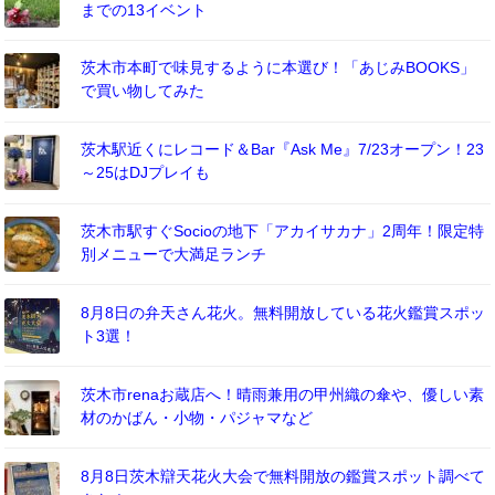
までの13イベント
茨木市本町で味見するように本選び！「あじみBOOKS」
で買い物してみた
茨木駅近くにレコード＆Bar『Ask Me』7/23オープン！23
～25はDJプレイも
茨木市駅すぐSocioの地下「アカイサカナ」2周年！限定特
別メニューで大満足ランチ
8月8日の弁天さん花火。無料開放している花火鑑賞スポッ
ト3選！
茨木市renaお蔵店へ！晴雨兼用の甲州織の傘や、優しい素
材のかばん・小物・パジャマなど
8月8日茨木辯天花火大会で無料開放の鑑賞スポット調べて