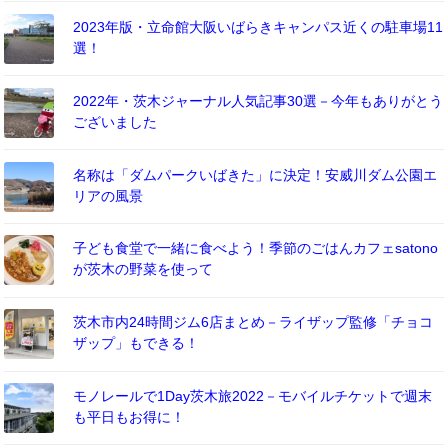
2023年版・立命館大阪いばらきキャンパス近くの駐車場11
選！
2022年・茨木ジャーナル人気記事30選－今年もありがとう
ございました
名称は「ダムパークいばきた」に決定！安威川ダム公園エ
リアの風景
子ども食堂で一緒に食べよう！季節のごはんカフェsatono
が茨木の野菜を使って
茨木市内24時間ジム6店まとめ－ライザップ監修「チョコ
ザップ」もできる！
モノレールで1Day茨木旅2022－モバイルチケットで週末
も平日もお得に！