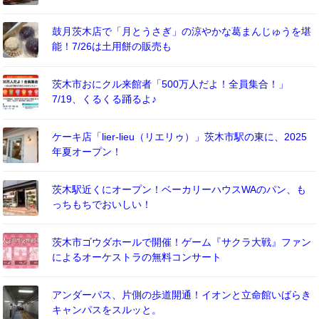
鼓月茨木店で「月とうさぎ」の涼やかな葛まんじゅうを堪
能！7/26は土用餅の販売も
茨木市おにクル来館者「500万人だよ！全員集合！」
7/19、くるくる踊るよ♪
ケーキ店「lier-lieu（リエリゥ）」茨木市駅の東に、2025
年夏オープン！
茨木駅近くにオープン！ベーカリーハウスWAのパン、も
っちもちでおいしい！
茨木市ゴウダホールで開催！ゲーム『サクラ大戦』ファン
によるオーケストラの無料コンサート
アンダーパス、片側の歩道開通！イオンと立命館いばらき
キャンパスをスルッと。