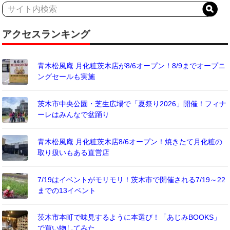
アクセスランキング
青木松風庵 月化粧茨木店が8/6オープン！8/9までオープニ
ングセールも実施
茨木市中央公園・芝生広場で「夏祭り2026」開催！フィナ
ーレはみんなで盆踊り
青木松風庵 月化粧茨木店8/6オープン！焼きたて月化粧の
取り扱いもある直営店
7/19はイベントがモリモリ！茨木市で開催される7/19～22
までの13イベント
茨木市本町で味見するように本選び！「あじみBOOKS」
で買い物してみた