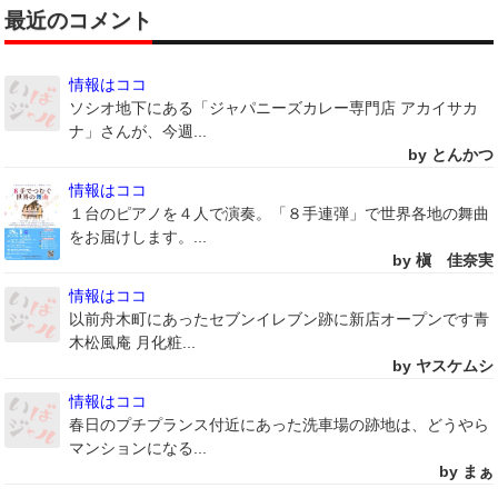
最近のコメント
情報はココ
ソシオ地下にある「ジャパニーズカレー専門店 アカイサカ
ナ」さんが、今週...
by とんかつ
情報はココ
１台のピアノを４人で演奏。「８手連弾」で世界各地の舞曲
をお届けします。...
by 槇 佳奈実
情報はココ
以前舟木町にあったセブンイレブン跡に新店オープンです青
木松風庵 月化粧...
by ヤスケムシ
情報はココ
春日のプチプランス付近にあった洗車場の跡地は、どうやら
マンションになる...
by まぁ