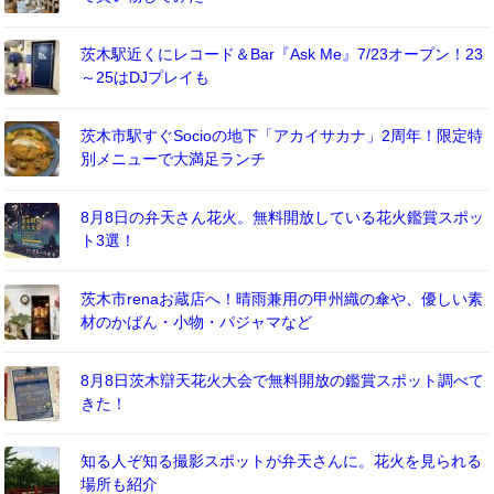
茨木駅近くにレコード＆Bar『Ask Me』7/23オープン！23
～25はDJプレイも
茨木市駅すぐSocioの地下「アカイサカナ」2周年！限定特
別メニューで大満足ランチ
8月8日の弁天さん花火。無料開放している花火鑑賞スポッ
ト3選！
茨木市renaお蔵店へ！晴雨兼用の甲州織の傘や、優しい素
材のかばん・小物・パジャマなど
8月8日茨木辯天花火大会で無料開放の鑑賞スポット調べて
きた！
知る人ぞ知る撮影スポットが弁天さんに。花火を見られる
場所も紹介