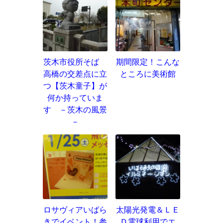
茨木市役所そば
期間限定！こんな
高橋の交差点に立
ところに美術館
つ【茨木童子】が
何か持っていま
す －茨木の風景
－
ロサヴィアいばら
太陽光発電＆ＬＥ
きでイベント！参
Ｄ電球利用でエ