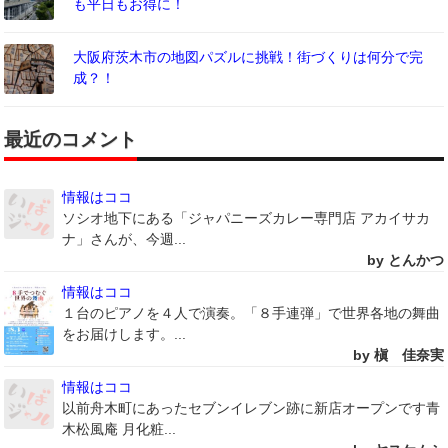
も平日もお得に！
大阪府茨木市の地図パズルに挑戦！街づくりは何分で完
成？！
最近のコメント
情報はココ
ソシオ地下にある「ジャパニーズカレー専門店 アカイサカ
ナ」さんが、今週...
by とんかつ
情報はココ
１台のピアノを４人で演奏。「８手連弾」で世界各地の舞曲
をお届けします。...
by 槇 佳奈実
情報はココ
以前舟木町にあったセブンイレブン跡に新店オープンです青
木松風庵 月化粧...