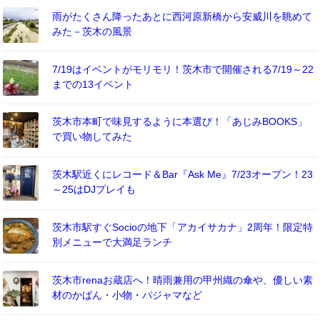
雨がたくさん降ったあとに西河原新橋から安威川を眺めて
みた－茨木の風景
7/19はイベントがモリモリ！茨木市で開催される7/19～22
までの13イベント
茨木市本町で味見するように本選び！「あじみBOOKS」
で買い物してみた
茨木駅近くにレコード＆Bar『Ask Me』7/23オープン！23
～25はDJプレイも
茨木市駅すぐSocioの地下「アカイサカナ」2周年！限定特
別メニューで大満足ランチ
茨木市renaお蔵店へ！晴雨兼用の甲州織の傘や、優しい素
材のかばん・小物・パジャマなど