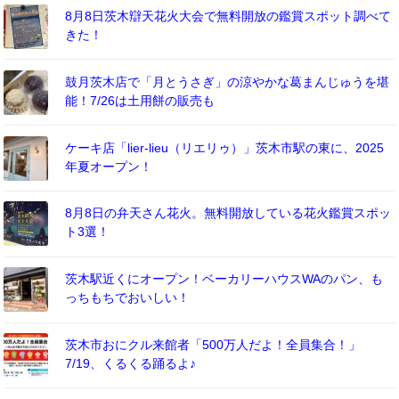
8月8日茨木辯天花火大会で無料開放の鑑賞スポット調べて
きた！
鼓月茨木店で「月とうさぎ」の涼やかな葛まんじゅうを堪
能！7/26は土用餅の販売も
ケーキ店「lier-lieu（リエリゥ）」茨木市駅の東に、2025
年夏オープン！
8月8日の弁天さん花火。無料開放している花火鑑賞スポッ
ト3選！
茨木駅近くにオープン！ベーカリーハウスWAのパン、も
っちもちでおいしい！
茨木市おにクル来館者「500万人だよ！全員集合！」
7/19、くるくる踊るよ♪