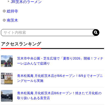
JR茨木のラーメン
総持寺
南茨木
アクセスランキング
茨木市中央公園・芝生広場で「夏祭り2026」開催！フィナ
ーレはみんなで盆踊り
青木松風庵 月化粧茨木店が8/6オープン！8/9までオープニ
ングセールも実施
青木松風庵 月化粧茨木店8/6オープン！焼きたて月化粧の
取り扱いもある直営店