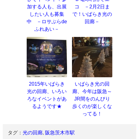
加する人も、出展
コ －2月2日ま
したい人も募集
で！いばらき光の
中 －ロサぶらde
回廊－
ふれあい－
2015年いばらき
いばらき光の回
光の回廊、いろい
廊、今年は阪急～
ろなイベントがあ
JR間をのんびり
るようです★
歩くのが楽しくな
ってる！
タグ：
光の回廊
,
阪急茨木市駅