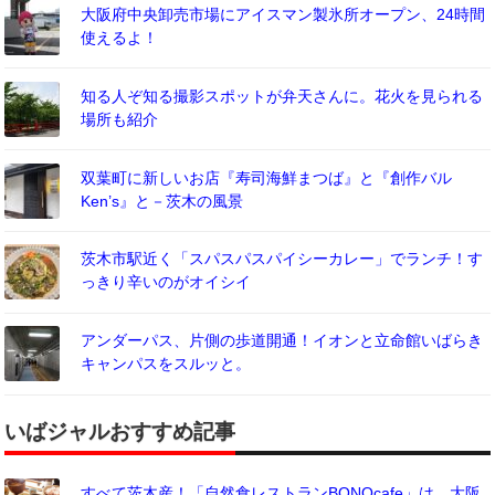
大阪府中央卸売市場にアイスマン製氷所オープン、24時間
使えるよ！
知る人ぞ知る撮影スポットが弁天さんに。花火を見られる
場所も紹介
双葉町に新しいお店『寿司海鮮まつば』と『創作バル
Ken’s』と－茨木の風景
茨木市駅近く「スパスパスパイシーカレー」でランチ！す
っきり辛いのがオイシイ
アンダーパス、片側の歩道開通！イオンと立命館いばらき
キャンパスをスルッと。
いばジャルおすすめ記事
すべて茨木産！「自然食レストランBONOcafe」は、大阪