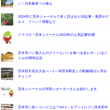
ン！日本最長つり橋も
2024年に茨木ジャーナルで多く読まれた50記事－風景やグ
ルメ、イベント情報など
イマゴロ！茨木ジャーナル2023年の人気記事50選
茨木市パン屋さんのクリームパンを食べる会レポ－いばジ
ャル10周年記念
茨木辯天花火大会へ＜1＞JR茨木駅近くの駐輪場12ヶ所を
チェック
茨木ジャーナルの市民レポーターさんを紹介します。
茨木市に多いコンビニは？Vol.2－セブンイレブン茨木田中