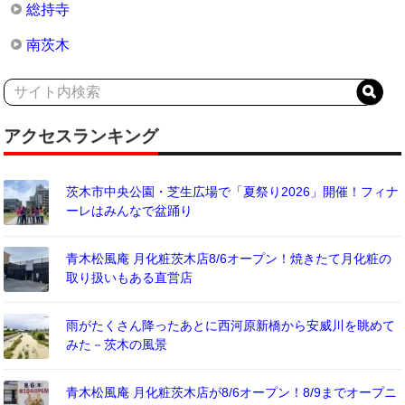
総持寺
南茨木
アクセスランキング
茨木市中央公園・芝生広場で「夏祭り2026」開催！フィナ
ーレはみんなで盆踊り
青木松風庵 月化粧茨木店8/6オープン！焼きたて月化粧の
取り扱いもある直営店
雨がたくさん降ったあとに西河原新橋から安威川を眺めて
みた－茨木の風景
青木松風庵 月化粧茨木店が8/6オープン！8/9までオープニ