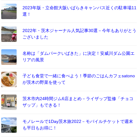
2023年版・立命館大阪いばらきキャンパス近くの駐車場11
選！
2022年・茨木ジャーナル人気記事30選－今年もありがとう
ございました
名称は「ダムパークいばきた」に決定！安威川ダム公園エ
リアの風景
子ども食堂で一緒に食べよう！季節のごはんカフェsatono
が茨木の野菜を使って
茨木市内24時間ジム6店まとめ－ライザップ監修「チョコ
ザップ」もできる！
モノレールで1Day茨木旅2022－モバイルチケットで週末
も平日もお得に！