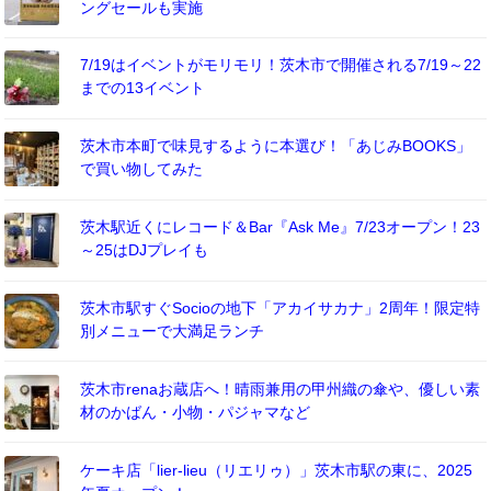
ングセールも実施
7/19はイベントがモリモリ！茨木市で開催される7/19～22
までの13イベント
茨木市本町で味見するように本選び！「あじみBOOKS」
で買い物してみた
茨木駅近くにレコード＆Bar『Ask Me』7/23オープン！23
～25はDJプレイも
茨木市駅すぐSocioの地下「アカイサカナ」2周年！限定特
別メニューで大満足ランチ
茨木市renaお蔵店へ！晴雨兼用の甲州織の傘や、優しい素
材のかばん・小物・パジャマなど
ケーキ店「lier-lieu（リエリゥ）」茨木市駅の東に、2025