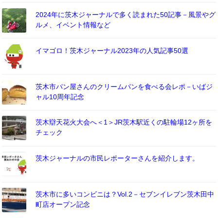
2024年に茨木ジャーナルで多く読まれた50記事－風景やグ
ルメ、イベント情報など
イマゴロ！茨木ジャーナル2023年の人気記事50選
茨木市パン屋さんのクリームパンを食べる会レポ－いばジ
ャル10周年記念
茨木辯天花火大会へ＜1＞JR茨木駅近くの駐輪場12ヶ所を
チェック
茨木ジャーナルの市民レポーターさんを紹介します。
茨木市に多いコンビニは？Vol.2－セブンイレブン茨木田中
町店オープン記念