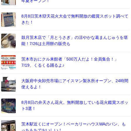
年夏オープン！
8月8日茨木辯天花火大会で無料開放の鑑賞スポット調べて
きた！
鼓月茨木店で「月とうさぎ」の涼やかな葛まんじゅうを堪
能！7/26は土用餅の販売も
茨木市おにクル来館者「500万人だよ！全員集合！」
7/19、くるくる踊るよ♪
大阪府中央卸売市場にアイスマン製氷所オープン、24時間
使えるよ！
8月8日の弁天さん花火。無料開放している花火鑑賞スポッ
ト3選！
茨木駅近くにオープン！ベーカリーハウスWAのパン、も
っちもちでおいしい！