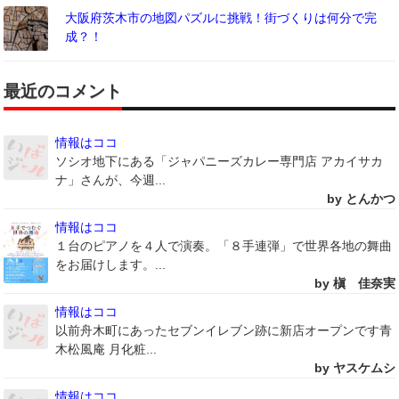
大阪府茨木市の地図パズルに挑戦！街づくりは何分で完
成？！
最近のコメント
情報はココ
ソシオ地下にある「ジャパニーズカレー専門店 アカイサカ
ナ」さんが、今週...
by とんかつ
情報はココ
１台のピアノを４人で演奏。「８手連弾」で世界各地の舞曲
をお届けします。...
by 槇 佳奈実
情報はココ
以前舟木町にあったセブンイレブン跡に新店オープンです青
木松風庵 月化粧...
by ヤスケムシ
情報はココ