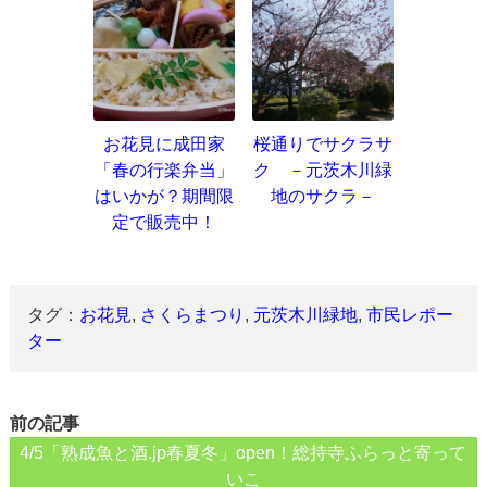
お花見に成田家
桜通りでサクラサ
「春の行楽弁当」
ク －元茨木川緑
はいかが？期間限
地のサクラ－
定で販売中！
タグ：
お花見
,
さくらまつり
,
元茨木川緑地
,
市民レポー
ター
前の記事
4/5「熟成魚と酒.jp春夏冬」open！総持寺ふらっと寄って
いこ