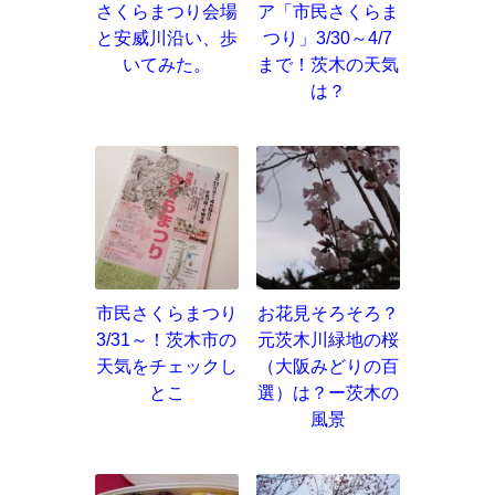
さくらまつり会場
ア「市民さくらま
と安威川沿い、歩
つり」3/30～4/7
いてみた。
まで！茨木の天気
は？
市民さくらまつり
お花見そろそろ？
3/31～！茨木市の
元茨木川緑地の桜
天気をチェックし
（大阪みどりの百
とこ
選）は？ー茨木の
風景