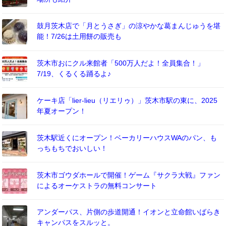
鼓月茨木店で「月とうさぎ」の涼やかな葛まんじゅうを堪
能！7/26は土用餅の販売も
茨木市おにクル来館者「500万人だよ！全員集合！」
7/19、くるくる踊るよ♪
ケーキ店「lier-lieu（リエリゥ）」茨木市駅の東に、2025
年夏オープン！
茨木駅近くにオープン！ベーカリーハウスWAのパン、も
っちもちでおいしい！
茨木市ゴウダホールで開催！ゲーム『サクラ大戦』ファン
によるオーケストラの無料コンサート
アンダーパス、片側の歩道開通！イオンと立命館いばらき
キャンパスをスルッと。