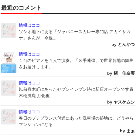
最近のコメント
情報はココ
ソシオ地下にある「ジャパニーズカレー専門店 アカイサカ
ナ」さんが、今週...
by とんかつ
情報はココ
１台のピアノを４人で演奏。「８手連弾」で世界各地の舞曲
をお届けします。...
by 槇 佳奈実
情報はココ
以前舟木町にあったセブンイレブン跡に新店オープンです青
木松風庵 月化粧...
by ヤスケムシ
情報はココ
春日のプチプランス付近にあった洗車場の跡地は、どうやら
マンションになる...
by まぁ