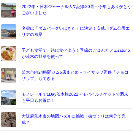
2022年・茨木ジャーナル人気記事30選－今年もありがとう
ございました
名称は「ダムパークいばきた」に決定！安威川ダム公園エ
リアの風景
子ども食堂で一緒に食べよう！季節のごはんカフェsatono
が茨木の野菜を使って
茨木市内24時間ジム6店まとめ－ライザップ監修「チョコ
ザップ」もできる！
モノレールで1Day茨木旅2022－モバイルチケットで週末
も平日もお得に！
大阪府茨木市の地図パズルに挑戦！街づくりは何分で完
成？！