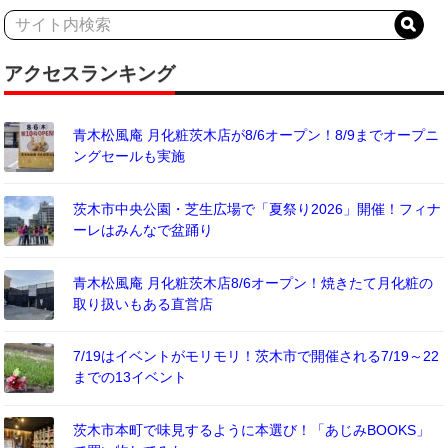
アクセスランキング
青木松風庵 月化粧茨木店が8/6オープン！8/9までオープニ
ングセールも実施
茨木市中央公園・芝生広場で「夏祭り2026」開催！フィナ
ーレはみんなで盆踊り
青木松風庵 月化粧茨木店8/6オープン！焼きたて月化粧の
取り扱いもある直営店
7/19はイベントがモリモリ！茨木市で開催される7/19～22
までの13イベント
茨木市本町で味見するように本選び！「あじみBOOKS」