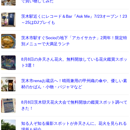
で買い物してみた
茨木駅近くにレコード＆Bar『Ask Me』7/23オープン！23
～25はDJプレイも
茨木市駅すぐSocioの地下「アカイサカナ」2周年！限定特
別メニューで大満足ランチ
8月8日の弁天さん花火。無料開放している花火鑑賞スポッ
ト3選！
茨木市renaお蔵店へ！晴雨兼用の甲州織の傘や、優しい素
材のかばん・小物・パジャマなど
8月8日茨木辯天花火大会で無料開放の鑑賞スポット調べて
きた！
知る人ぞ知る撮影スポットが弁天さんに。花火を見られる
場所も紹介