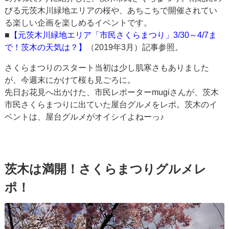
びる元茨木川緑地エリアの桜や、あちこちで開催されてい
る楽しい企画を楽しめるイベントです。
■
【元茨木川緑地エリア「市民さくらまつり」3/30～4/7ま
で！茨木の天気は？】
（2019年3月）記事参照。
さくらまつりのスタート当初は少し肌寒さもありました
が、今週末にかけて桜も見ごろに。
先日お花見へ出かけた、市民レポーターmugiさんが、茨木
市民さくらまつりに出ていた屋台グルメをレポ。茨木のイ
ベントは、屋台グルメがオイシイよねーっ♪
茨木は満開！さくらまつりグルメレ
ポ！