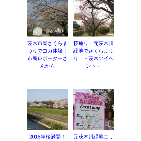
茨木市民さくらま
桜通り・元茨木川
つりでヨガ体験！
緑地でさくらまつ
市民レポーターさ
り －茨木のイベ
んから
ント－
2018年桜満開！
元茨木川緑地エリ