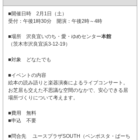
■開催日時 2月1日（土）
受付：午後1時30分 開演：午後2時～4時
■場所 沢良宜いのち・愛・ゆめセンター
本館
（茨木市沢良宜浜3-12-19）
■対象 どなたでも
■イベントの内容
絵本の読み語りと楽器演奏によるライブコンサート。
お芝居も交えた不思議な空間のなかで、安心できる居
場所づくりについて考えます。
■費用 無料
■申込 不要
■問合先 ユースプラザSOUTH（ベンポスタ・ぱーち