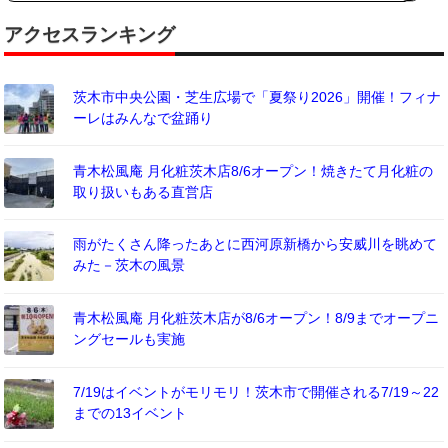
アクセスランキング
茨木市中央公園・芝生広場で「夏祭り2026」開催！フィナ
ーレはみんなで盆踊り
青木松風庵 月化粧茨木店8/6オープン！焼きたて月化粧の
取り扱いもある直営店
雨がたくさん降ったあとに西河原新橋から安威川を眺めて
みた－茨木の風景
青木松風庵 月化粧茨木店が8/6オープン！8/9までオープニ
ングセールも実施
7/19はイベントがモリモリ！茨木市で開催される7/19～22
までの13イベント