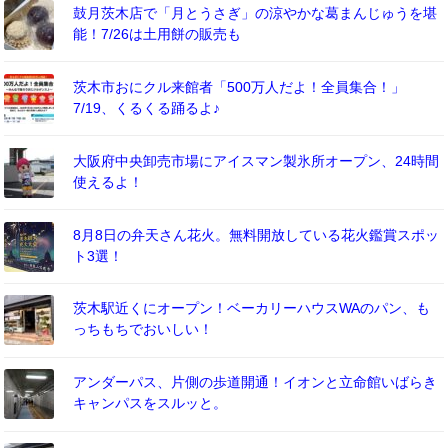
鼓月茨木店で「月とうさぎ」の涼やかな葛まんじゅうを堪
能！7/26は土用餅の販売も
茨木市おにクル来館者「500万人だよ！全員集合！」
7/19、くるくる踊るよ♪
大阪府中央卸売市場にアイスマン製氷所オープン、24時間
使えるよ！
8月8日の弁天さん花火。無料開放している花火鑑賞スポッ
ト3選！
茨木駅近くにオープン！ベーカリーハウスWAのパン、も
っちもちでおいしい！
アンダーパス、片側の歩道開通！イオンと立命館いばらき
キャンパスをスルッと。