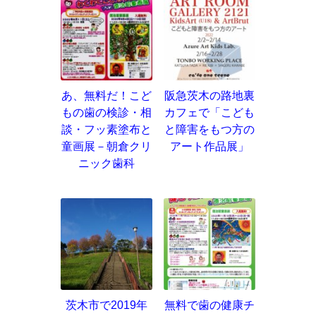
あ、無料だ！こど
阪急茨木の路地裏
もの歯の検診・相
カフェで「こども
談・フッ素塗布と
と障害をもつ方の
童画展－朝倉クリ
アート作品展」
ニック歯科
茨木市で2019年
無料で歯の健康チ