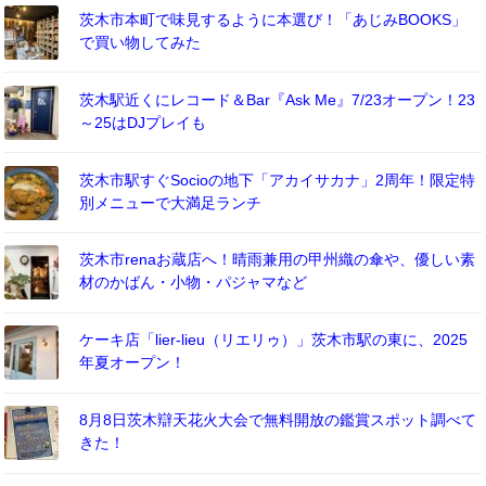
茨木市本町で味見するように本選び！「あじみBOOKS」
で買い物してみた
茨木駅近くにレコード＆Bar『Ask Me』7/23オープン！23
～25はDJプレイも
茨木市駅すぐSocioの地下「アカイサカナ」2周年！限定特
別メニューで大満足ランチ
茨木市renaお蔵店へ！晴雨兼用の甲州織の傘や、優しい素
材のかばん・小物・パジャマなど
ケーキ店「lier-lieu（リエリゥ）」茨木市駅の東に、2025
年夏オープン！
8月8日茨木辯天花火大会で無料開放の鑑賞スポット調べて
きた！