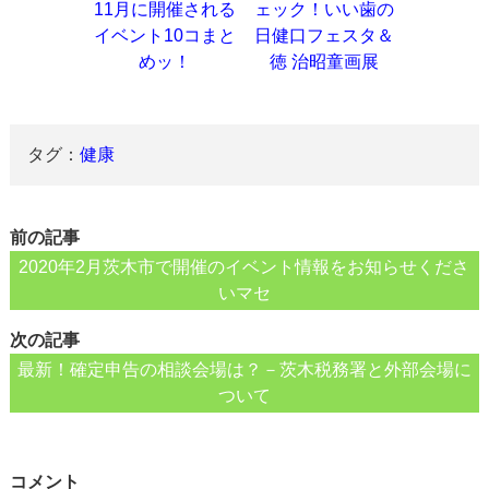
11月に開催される
ェック！いい歯の
イベント10コまと
日健口フェスタ＆
めッ！
徳 治昭童画展
タグ：
健康
前の記事
2020年2月茨木市で開催のイベント情報をお知らせくださ
いマセ
次の記事
最新！確定申告の相談会場は？－茨木税務署と外部会場に
ついて
コメント