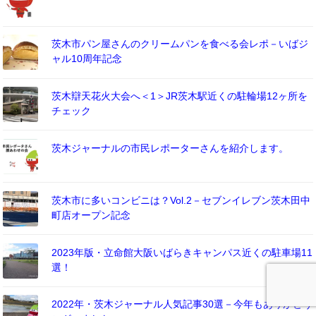
茨木市パン屋さんのクリームパンを食べる会レポ－いばジ
ャル10周年記念
茨木辯天花火大会へ＜1＞JR茨木駅近くの駐輪場12ヶ所を
チェック
茨木ジャーナルの市民レポーターさんを紹介します。
茨木市に多いコンビニは？Vol.2－セブンイレブン茨木田中
町店オープン記念
2023年版・立命館大阪いばらきキャンパス近くの駐車場11
選！
2022年・茨木ジャーナル人気記事30選－今年もありがとう