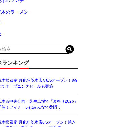
茨木のランチ
茨木のラーメン
寺
木
スランキング
青木松風庵 月化粧茨木店が8/6オープン！8/9
までオープニングセールも実施
茨木市中央公園・芝生広場で「夏祭り2026」
開催！フィナーレはみんなで盆踊り
青木松風庵 月化粧茨木店8/6オープン！焼き