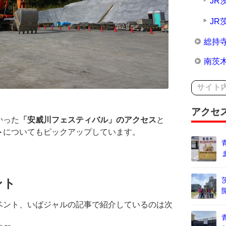
JR
JR
総持
南茨
アクセ
かった
「安威川フェスティバル」のアクセス
と
ト
についてもピックアップしています。
ント
ベント、いばジャルの記事で紹介しているのは次