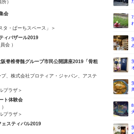
場所）
集会
）
ポスタ・ぱーちスペース」＞
ティバザール2019
員会 ）
大阪脊椎脊髄グループ市民公開講座2019「骨粗
ープ、株式会社プロティア・ジャパン、アステ
ルプラザ＞
レート体験会
 ）
ルプラザ＞
ェスティバル2019