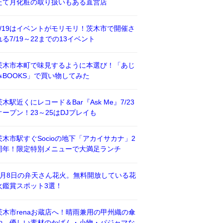
たて月化粧の取り扱いもある直営店
7/19はイベントがモリモリ！茨木市で開催さ
れる7/19～22までの13イベント
茨木市本町で味見するように本選び！「あじ
みBOOKS」で買い物してみた
茨木駅近くにレコード＆Bar『Ask Me』7/23
オープン！23～25はDJプレイも
茨木市駅すぐSocioの地下「アカイサカナ」2
周年！限定特別メニューで大満足ランチ
8月8日の弁天さん花火。無料開放している花
火鑑賞スポット3選！
茨木市renaお蔵店へ！晴雨兼用の甲州織の傘
や、優しい素材のかばん・小物・パジャマな