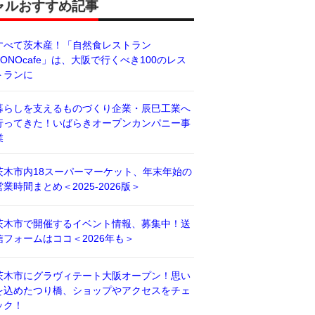
ャルおすすめ記事
すべて茨木産！「自然食レストラン
BONOcafe」は、大阪で行くべき100のレス
トランに
暮らしを支えるものづくり企業・辰巳工業へ
行ってきた！いばらきオープンカンパニー事
業
茨木市内18スーパーマーケット、年末年始の
営業時間まとめ＜2025-2026版＞
茨木市で開催するイベント情報、募集中！送
信フォームはココ＜2026年も＞
茨木市にグラヴィテート大阪オープン！思い
を込めたつり橋、ショップやアクセスをチェ
ック！