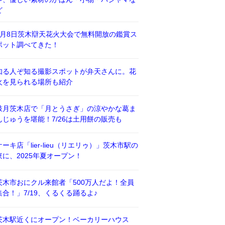
ど
8月8日茨木辯天花火大会で無料開放の鑑賞ス
ポット調べてきた！
知る人ぞ知る撮影スポットが弁天さんに。花
火を見られる場所も紹介
鼓月茨木店で「月とうさぎ」の涼やかな葛ま
んじゅうを堪能！7/26は土用餅の販売も
ケーキ店「lier-lieu（リエリゥ）」茨木市駅の
東に、2025年夏オープン！
茨木市おにクル来館者「500万人だよ！全員
集合！」7/19、くるくる踊るよ♪
茨木駅近くにオープン！ベーカリーハウス