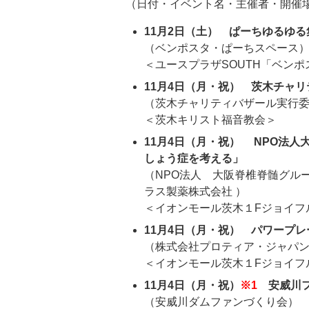
（日付・イベント名・主催者・開催
11月2日（土） ぱーちゆるゆる
（ベンポスタ・ぱーちスペース
＜ユースプラザSOUTH「ベン
11月4日（月・祝） 茨木チャリ
（茨木チャリティバザール実行委
＜茨木キリスト福音教会＞
11月4日（月・祝） NPO法人
しょう症を考える」
（NPO法人 大阪脊椎脊髄グル
ラス製薬株式会社 ）
＜イオンモール茨木１Fジョイフ
11月4日（月・祝） パワープ
（株式会社プロティア・ジャパン
＜イオンモール茨木１Fジョイフ
11月4日（月・祝）
※1
安威川フ
（安威川ダムファンづくり会）