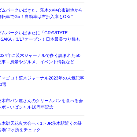
ダムパークいばきた、茨木の中心市街地から
自転車でGo！自動車は右折入庫もOKに
ダムパークいばきたに「GRAVITATE
OSAKA」3/17オープン！日本最長つり橋も
2024年に茨木ジャーナルで多く読まれた50
記事－風景やグルメ、イベント情報など
イマゴロ！茨木ジャーナル2023年の人気記事
50選
茨木市パン屋さんのクリームパンを食べる会
レポ－いばジャル10周年記念
茨木辯天花火大会へ＜1＞JR茨木駅近くの駐
輪場12ヶ所をチェック