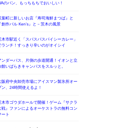
WAのパン、もっちもちでおいしい！
双葉町に新しいお店『寿司海鮮まつば』と
『創作バル Ken’s』と－茨木の風景
茨木市駅近く「スパスパスパイシーカレー」
でランチ！すっきり辛いのがオイシイ
アンダーパス、片側の歩道開通！イオンと立
命館いばらきキャンパスをスルッと。
大阪府中央卸売市場にアイスマン製氷所オー
プン、24時間使えるよ！
茨木市ゴウダホールで開催！ゲーム『サクラ
大戦』ファンによるオーケストラの無料コン
サート