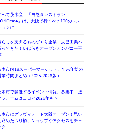
すべて茨木産！「自然食レストラン
BONOcafe」は、大阪で行くべき100のレス
トランに
暮らしを支えるものづくり企業・辰巳工業へ
行ってきた！いばらきオープンカンパニー事
業
茨木市内18スーパーマーケット、年末年始の
営業時間まとめ＜2025-2026版＞
茨木市で開催するイベント情報、募集中！送
信フォームはココ＜2026年も＞
茨木市にグラヴィテート大阪オープン！思い
を込めたつり橋、ショップやアクセスをチェ
ック！