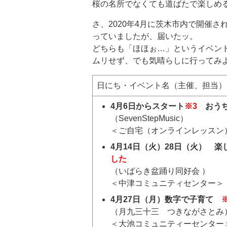
桜の名所でなくても道ばたで楽しめ
さ、2020年4月に茨木市内で開催
っていましたが、届いたッ。
どちらも「ほほぉ…」というイベン
ムリせず、でも気晴らしに行ってみ
日にち・イベント名（主催、担当）
4月6日からスタート
※3
おうち.
（SevenStepMusic）
＜ご自宅（オンラインレッスン
4月14日（火）28日（火） 
した
（いばらき盆踊り同好会 ）
＜中津コミュニティセンター＞
4月27日（月）
数字で子育て
（月九三十三 つきながさとみ
＜大池コミュニティーセンター