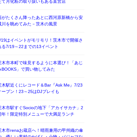
たて月化粧の取り扱いもある直営店
雨がたくさん降ったあとに西河原新橋から安
威川を眺めてみた－茨木の風景
7/19はイベントがモリモリ！茨木市で開催さ
れる7/19～22までの13イベント
茨木市本町で味見するように本選び！「あじ
みBOOKS」で買い物してみた
茨木駅近くにレコード＆Bar『Ask Me』7/23
オープン！23～25はDJプレイも
茨木市駅すぐSocioの地下「アカイサカナ」2
周年！限定特別メニューで大満足ランチ
茨木市renaお蔵店へ！晴雨兼用の甲州織の傘
や、優しい素材のかばん・小物・パジャマな