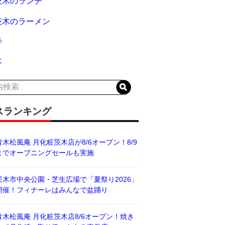
茨木のランチ
茨木のラーメン
寺
木
スランキング
青木松風庵 月化粧茨木店が8/6オープン！8/9
までオープニングセールも実施
茨木市中央公園・芝生広場で「夏祭り2026」
開催！フィナーレはみんなで盆踊り
青木松風庵 月化粧茨木店8/6オープン！焼き