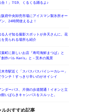
集合！」7/19、くるくる踊るよ♪
大阪府中央卸売市場にアイスマン製氷所オー
プン、24時間使えるよ！
知る人ぞ知る撮影スポットが弁天さんに。花
火を見られる場所も紹介
双葉町に新しいお店『寿司海鮮まつば』と
『創作バル Ken’s』と－茨木の風景
茨木市駅近く「スパスパスパイシーカレー」
でランチ！すっきり辛いのがオイシイ
アンダーパス、片側の歩道開通！イオンと立
命館いばらきキャンパスをスルッと。
ャルおすすめ記事