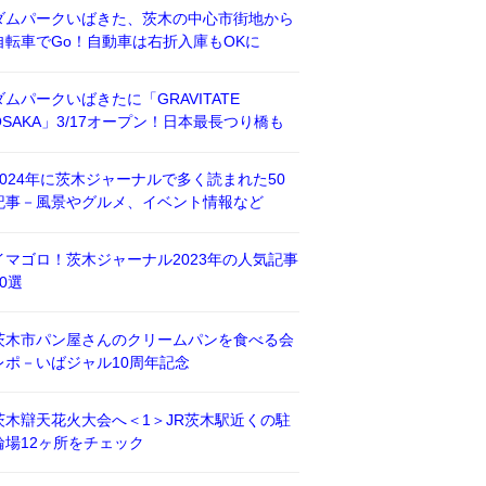
ダムパークいばきた、茨木の中心市街地から
自転車でGo！自動車は右折入庫もOKに
ダムパークいばきたに「GRAVITATE
OSAKA」3/17オープン！日本最長つり橋も
2024年に茨木ジャーナルで多く読まれた50
記事－風景やグルメ、イベント情報など
イマゴロ！茨木ジャーナル2023年の人気記事
50選
茨木市パン屋さんのクリームパンを食べる会
レポ－いばジャル10周年記念
茨木辯天花火大会へ＜1＞JR茨木駅近くの駐
輪場12ヶ所をチェック