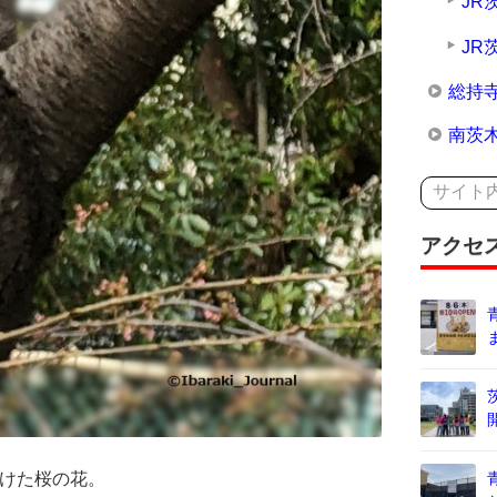
JR
JR
総持
南茨
アクセ
かけた桜の花。