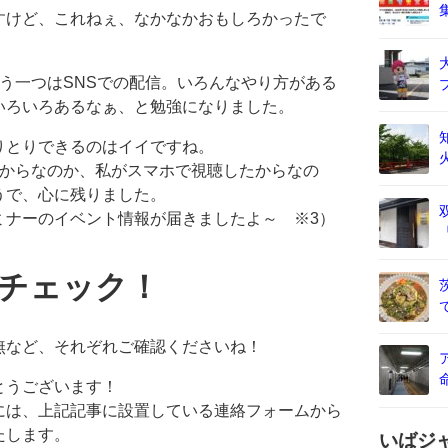
すけど、これねぇ、なかなかおもしろかったで
もう一つはSNSでの配信。いろんなやり方がある
いろいろあるなぁ、と勉強になりました。
りとりできるのはイイですね。
だからなのか、私がスマホで視聴したからなの
うで、心に残りました。
ミナーのイベント情報が届きましたよ～ ※3）
チェック！
。
無など、それぞれご確認くださいね！
とうございます！
には、上記記事に設置している連絡フォームから
たします。
いばジ