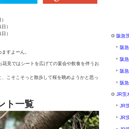
日）
1日）
1日）
阪急
阪
めますよーん。
阪
お花見ではシートを広げての宴会や飲食を伴うお
阪
と、こそこそっと散歩して桜を眺めようかと思っ
阪
JR茨
ベント一覧
JR
JR