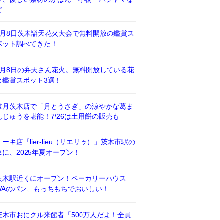
ど
8月8日茨木辯天花火大会で無料開放の鑑賞ス
ポット調べてきた！
8月8日の弁天さん花火。無料開放している花
火鑑賞スポット3選！
鼓月茨木店で「月とうさぎ」の涼やかな葛ま
んじゅうを堪能！7/26は土用餅の販売も
ケーキ店「lier-lieu（リエリゥ）」茨木市駅の
東に、2025年夏オープン！
茨木駅近くにオープン！ベーカリーハウス
WAのパン、もっちもちでおいしい！
茨木市おにクル来館者「500万人だよ！全員